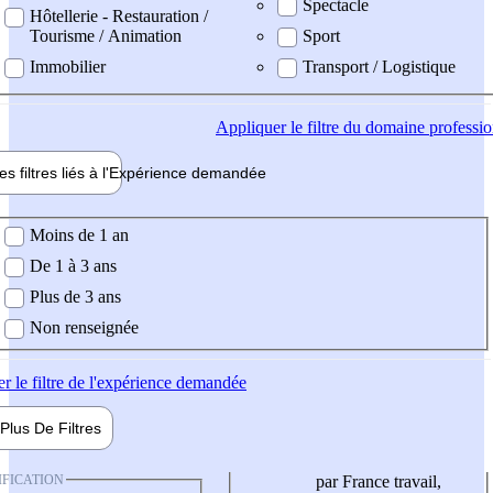
Spectacle
Hôtellerie - Restauration /
Tourisme / Animation
Sport
Immobilier
Transport / Logistique
Appliquer
le filtre du domaine professi
es filtres liés à l'
Expérience
demandée
ience demandée
Moins de 1 an
De 1 à 3 ans
Plus de 3 ans
Non renseignée
er
le filtre de l'expérience demandée
Plus De
Filtres
IFICATION
par France travail,