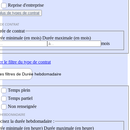
Reprise d'entreprise
plus
de types de contrat
 DE CONTRAT
ée de contrat
ée minimale (en mois)
Durée maximale (en mois)
mois
er
le filtre du type de contrat
les filtres de
Durée hebdo
madaire
 hebdomadaire
Temps plein
Temps partiel
Non renseignée
 HEBDOMADAIRE
cisez la durée hebdomadaire :
ée minimale (en heure)
Durée maximale (en heure)