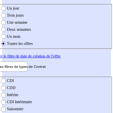
e création de l'offre
Un jour
Trois jours
Une semaine
Deux semaines
Un mois
Toutes les offres
er
le filtre de date de création de l'offre
les filtres de types de
Contrat
de contrat
CDI
CDD
Intérim
CDI Intérimaire
Saisonnier