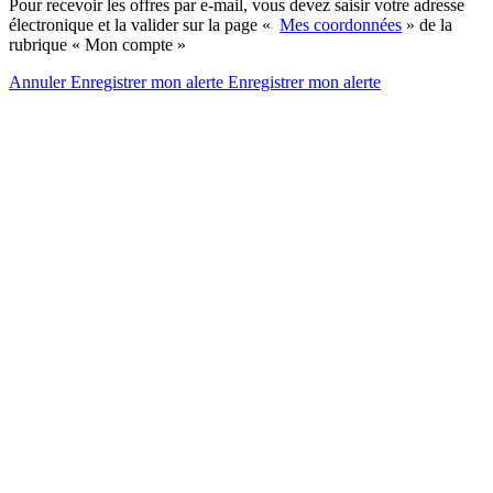
Pour recevoir les offres par e-mail, vous devez saisir votre adresse
électronique et la valider sur la page «
Mes coordonnées
» de la
rubrique « Mon compte »
Annuler
Enregistrer mon alerte
Enregistrer
mon alerte