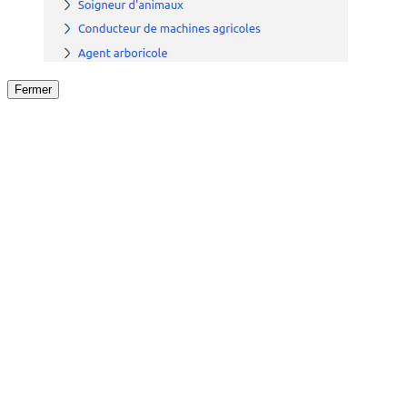
Fermer
Fermer
le détail de l'offre
/
Offre
sur
Offre précéden