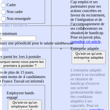
Cap emploi et ses
Cadre
partenaires pour ses
actions concrètes en
Non cadre
faveur du recrutement,
Non renseignée
de l’intégration et de
l’accompagnement de
IRE BRUT MINIMUM
ses collaborateurs en
situation de handicap.
re minimum
Pour en savoir plus,
consultez cet article
.
ssez une périodicité pour le salaire saisi
Entreprise adaptée
NITÉS
Qu'est-ce qu'une
z parmi les 1ers à postuler
entreprise adaptée
?
urquoi serez-vous parmi les
premiers à postuler ?
L'entreprise adaptée
es de plus de 15 jours,
permet à un travailleur
tant moins de 4 candidatures
en situation de
t France Travail est informé)
handicap d'exercer
ICAP
une activité
professionnelle dans
Employeur handi-
des conditions
engagé
adaptées à ses
Qu'est-ce qu'un
capacités. Pour en
employeur handi-
savoir plus,
consultez