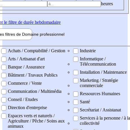
heures
er
le filtre de durée hebdomadaire
les filtres de
Domaine pro
fessionnel
ne professionel
Achats / Comptabilité / Gestion
Industrie
Arts / Artisanat d'art
Informatique /
Télécommunication
Banque / Assurance
Installation / Maintenance
Bâtiment / Travaux Publics
Marketing / Stratégie
Commerce / Vente
commerciale
Communication / Multimédia
Ressources Humaines
Conseil / Etudes
Santé
Direction d'entreprise
Secrétariat / Assistanat
Espaces verts et naturels /
Services à la personne / à l
Agriculture / Pêche / Soins aux
collectivité
animaux