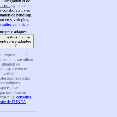
 l’intégration et de
’accompagnement de
s collaborateurs en
tuation de handicap.
ur en savoir plus,
nsultez cet article
.
treprise adaptée
Qu'est-ce qu'une
entreprise adaptée
?
entreprise adaptée
rmet à un travailleur
 situation de
ndicap d'exercer
e activité
ofessionnelle dans
s conditions
aptées à ses
pacités. Pour en
voir plus,
consultez
 site de l’UNEA
.