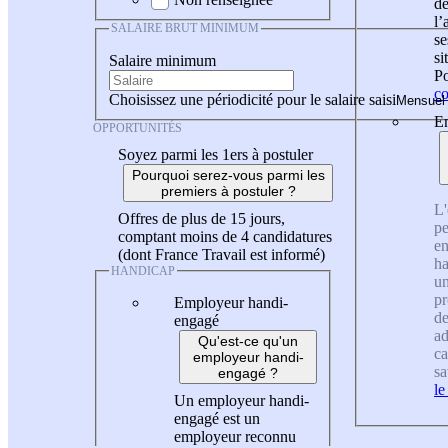
de
l
SALAIRE BRUT MINIMUM
se
si
Salaire minimum
Po
co
Choisissez une périodicité pour le salaire saisi
En
OPPORTUNITÉS
Soyez parmi les 1ers à postuler
Pourquoi serez-vous parmi les
premiers à postuler ?
L'
Offres de plus de 15 jours,
pe
comptant moins de 4 candidatures
en
(dont France Travail est informé)
ha
HANDICAP
un
pr
Employeur handi-
de
engagé
ad
Qu'est-ce qu'un
ca
employeur handi-
sa
engagé ?
le
Un employeur handi-
engagé est un
employeur reconnu