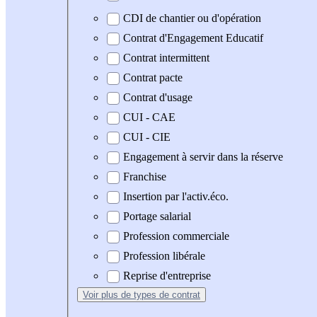
CDI de chantier ou d'opération
Contrat d'Engagement Educatif
Contrat intermittent
Contrat pacte
Contrat d'usage
CUI - CAE
CUI - CIE
Engagement à servir dans la réserve
Franchise
Insertion par l'activ.éco.
Portage salarial
Profession commerciale
Profession libérale
Reprise d'entreprise
Voir plus
de types de contrat