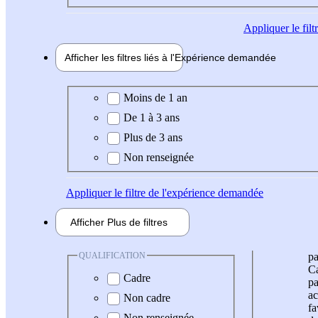
Appliquer
le fil
Afficher les filtres liés à l'
Expérience
demandée
Expérience demandée
Moins de 1 an
De 1 à 3 ans
Plus de 3 ans
Non renseignée
Appliquer
le filtre de l'expérience demandée
Afficher
Plus de
filtres
QUALIFICATION
pa
Ca
Cadre
pa
ac
Non cadre
fa
Non renseignée