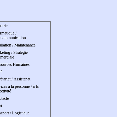
strie
rmatique /
écommunication
allation / Maintenance
eting / Stratégie
merciale
sources Humaines
té
étariat / Assistanat
ices à la personne / à la
ectivité
ctacle
rt
sport / Logistique