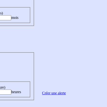
s)
mois
ure)
heures
Créer une alerte