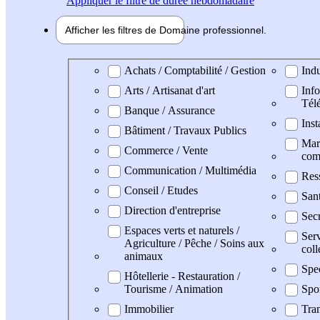
Appliquer
le filtre de durée hebdomadaire
Afficher les filtres de
Domaine pro
fessionnel
Domaine professionel
Achats / Comptabilité / Gestion
Indu
Arts / Artisanat d'art
Info
Tél
Banque / Assurance
Inst
Bâtiment / Travaux Publics
Mark
Commerce / Vente
com
Communication / Multimédia
Res
Conseil / Etudes
San
Direction d'entreprise
Secr
Espaces verts et naturels /
Serv
Agriculture / Pêche / Soins aux
coll
animaux
Spe
Hôtellerie - Restauration /
Tourisme / Animation
Spo
Immobilier
Tran