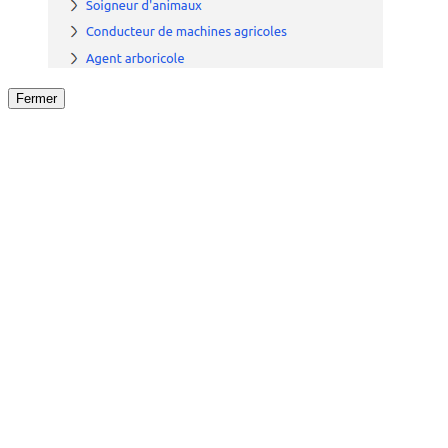
Fermer
Fermer
le détail de l'offre
/
Offre
sur
Offre précéden