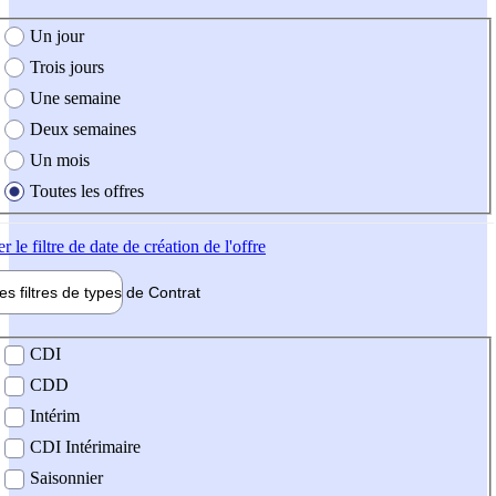
e création de l'offre
Un jour
Trois jours
Une semaine
Deux semaines
Un mois
Toutes les offres
er
le filtre de date de création de l'offre
les filtres de types de
Contrat
de contrat
CDI
CDD
Intérim
CDI Intérimaire
Saisonnier