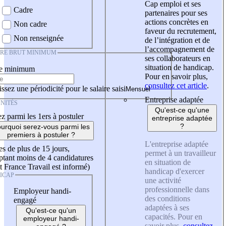
Cap emploi et ses
Cadre
partenaires pour ses
actions concrètes en
Non cadre
faveur du recrutement,
Non renseignée
de l’intégration et de
l’accompagnement de
IRE BRUT MINIMUM
ses collaborateurs en
situation de handicap.
re minimum
Pour en savoir plus,
consultez cet article
.
ssez une périodicité pour le salaire saisi
Entreprise adaptée
NITÉS
Qu'est-ce qu'une
z parmi les 1ers à postuler
entreprise adaptée
?
urquoi serez-vous parmi les
premiers à postuler ?
L'entreprise adaptée
es de plus de 15 jours,
permet à un travailleur
tant moins de 4 candidatures
en situation de
t France Travail est informé)
handicap d'exercer
ICAP
une activité
professionnelle dans
Employeur handi-
des conditions
engagé
adaptées à ses
Qu'est-ce qu'un
capacités. Pour en
employeur handi-
savoir plus,
consultez