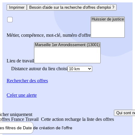
Imprimer
Besoin d'aide sur la recherche d'offres d'emploi ?
Métier, compétence, mot-clé, numéro d'offre
Lieu de travail
Distance autour du lieu choisi
Rechercher
des offres
Créer une alerte
Qui sont n
icher uniquement
 offres France Travail
Cette action recharge la liste des offres
les filtres de
Date de création
de l'offre