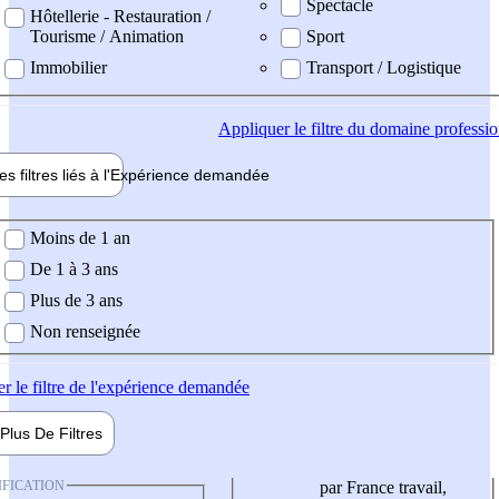
Spectacle
Hôtellerie - Restauration /
Tourisme / Animation
Sport
Immobilier
Transport / Logistique
Appliquer
le filtre du domaine professi
es filtres liés à l'
Expérience
demandée
ience demandée
Moins de 1 an
De 1 à 3 ans
Plus de 3 ans
Non renseignée
er
le filtre de l'expérience demandée
Plus De
Filtres
IFICATION
par France travail,