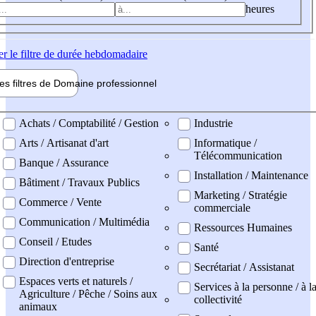
heures
er
le filtre de durée hebdomadaire
les filtres de
Domaine pro
fessionnel
ne professionel
Achats / Comptabilité / Gestion
Industrie
Arts / Artisanat d'art
Informatique /
Télécommunication
Banque / Assurance
Installation / Maintenance
Bâtiment / Travaux Publics
Marketing / Stratégie
Commerce / Vente
commerciale
Communication / Multimédia
Ressources Humaines
Conseil / Etudes
Santé
Direction d'entreprise
Secrétariat / Assistanat
Espaces verts et naturels /
Services à la personne / à l
Agriculture / Pêche / Soins aux
collectivité
animaux