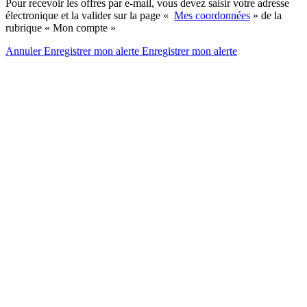
Pour recevoir les offres par e-mail, vous devez saisir votre adresse
électronique et la valider sur la page «
Mes coordonnées
» de la
rubrique « Mon compte »
Annuler
Enregistrer mon alerte
Enregistrer
mon alerte