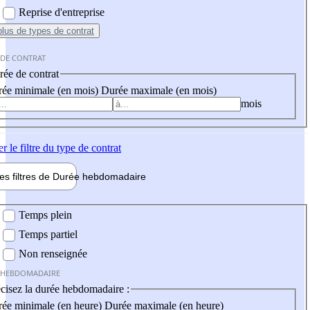
Reprise d'entreprise
plus
de types de contrat
 DE CONTRAT
ée de contrat
ée minimale (en mois)
Durée maximale (en mois)
mois
er
le filtre du type de contrat
les filtres de
Durée hebdo
madaire
 hebdomadaire
Temps plein
Temps partiel
Non renseignée
 HEBDOMADAIRE
cisez la durée hebdomadaire :
ée minimale (en heure)
Durée maximale (en heure)