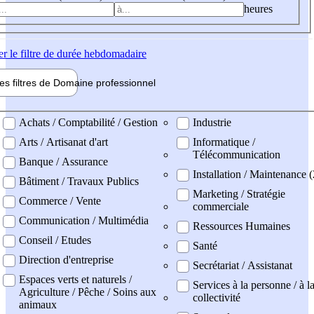
heures
er
le filtre de durée hebdomadaire
les filtres de
Domaine pro
fessionnel
ne professionel
Achats / Comptabilité / Gestion
Industrie
Arts / Artisanat d'art
Informatique /
Télécommunication
Banque / Assurance
Installation / Maintenance (
Bâtiment / Travaux Publics
Marketing / Stratégie
Commerce / Vente
commerciale
Communication / Multimédia
Ressources Humaines
Conseil / Etudes
Santé
Direction d'entreprise
Secrétariat / Assistanat
Espaces verts et naturels /
Services à la personne / à l
Agriculture / Pêche / Soins aux
collectivité
animaux