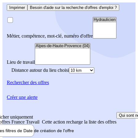
Imprimer
Besoin d'aide sur la recherche d'offres d'emploi ?
Métier, compétence, mot-clé, numéro d'offre
Lieu de travail
Distance autour du lieu choisi
Rechercher
des offres
Créer une alerte
Qui sont n
icher uniquement
 offres France Travail
Cette action recharge la liste des offres
les filtres de
Date de création
de l'offre