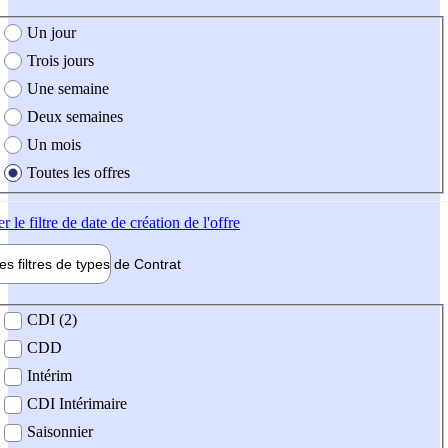
e création de l'offre
Un jour
Trois jours
Une semaine
Deux semaines
Un mois
Toutes les offres
er
le filtre de date de création de l'offre
les filtres de types de
Contrat
de contrat
CDI (2)
CDD
Intérim
CDI Intérimaire
Saisonnier