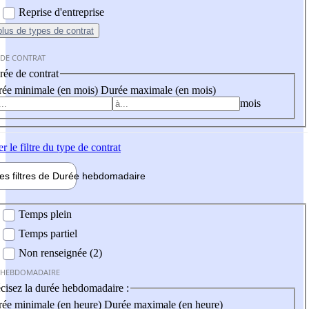
Reprise d'entreprise
plus
de types de contrat
 DE CONTRAT
ée de contrat
ée minimale (en mois)
Durée maximale (en mois)
mois
er
le filtre du type de contrat
les filtres de
Durée hebdo
madaire
 hebdomadaire
Temps plein
Temps partiel
Non renseignée (2)
 HEBDOMADAIRE
cisez la durée hebdomadaire :
ée minimale (en heure)
Durée maximale (en heure)