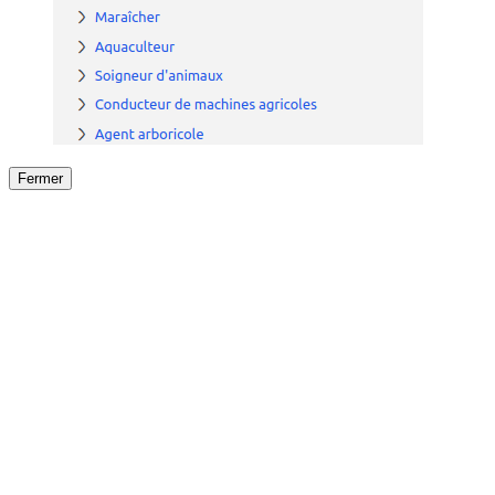
Fermer
Fermer
le détail de l'offre
/
Offre
sur
Offre précéden