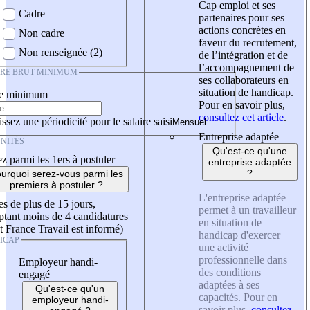
Cap emploi et ses
Cadre
partenaires pour ses
actions concrètes en
Non cadre
faveur du recrutement,
Non renseignée (2)
de l’intégration et de
l’accompagnement de
IRE BRUT MINIMUM
ses collaborateurs en
situation de handicap.
re minimum
Pour en savoir plus,
consultez cet article
.
ssez une périodicité pour le salaire saisi
Entreprise adaptée
NITÉS
Qu'est-ce qu'une
z parmi les 1ers à postuler
entreprise adaptée
?
urquoi serez-vous parmi les
premiers à postuler ?
L'entreprise adaptée
es de plus de 15 jours,
permet à un travailleur
tant moins de 4 candidatures
en situation de
t France Travail est informé)
handicap d'exercer
ICAP
une activité
professionnelle dans
Employeur handi-
des conditions
engagé
adaptées à ses
Qu'est-ce qu'un
capacités. Pour en
employeur handi-
savoir plus,
consultez