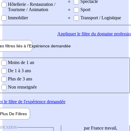
Spectacle
Hôtellerie - Restauration /
Tourisme / Animation
Sport
Immobilier
Transport / Logistique
Appliquer
le filtre du domaine professi
es filtres liés à l'
Expérience
demandée
ience demandée
Moins de 1 an
De 1 à 3 ans
Plus de 3 ans
Non renseignée
er
le filtre de l'expérience demandée
Plus De
Filtres
IFICATION
par France travail,