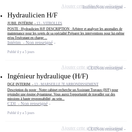
Ajouter cette offre à ma sélection
Intérim
Non renseigné
Hydraulicien H/F
JUBIL INTÉRIM -
13 - VITROLLES
POSTE : Hydraulicien H/F DESCRIPTION : Arbitrer et analyser les anomalies de
maintenance pour les sujets de sa spécialité Préparer les interventions pour lui-même
et/ou l'exécutant en charge ...
Intérim - Non renseigné
Publié il y a 5 jours
Ajouter cette offre à ma sélection
CDI
Non renseigné
Ingénieur hydraulique (H/F)
DGE INTERIM -
13 - MARSEILLE 7E ARRONDISSEMENT
Description du poste : Notre cabinet recherche un Assistant Travaux (H/F) pour
rejoindre une équipe dynamique. Vous aurez l'opportunité de travailler sur des
missions à haute responsabilité, au sein...
CDI - Non renseigné
Publié il y a 5 jours
Ajouter cette offre à ma sélection
CDI
Non renseigné