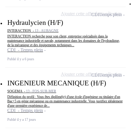
Ajouter cette offre à ma sélection
CDI
Temps plein
Hydraulycien (H/F)
INTERACTION -
13 - AUBAGNE
INTERACTION recherche pour son client, entreprise spécialisée dans la
maintenance industrielle et navale, notamment dans les domaines de l'hydraulique,
de la mécanique et des équipements techniques...
CDI - Temps plein
Publié il y a 6 jours
Ajouter cette offre à ma sélection
CDI
Temps plein
INGENIEUR MECANIQUE (H/F)
SOGEMA -
13 - FOS-SUR-MER
Définition du profil : Vous êtes diplômé(e) d'une école d'ingénieur ou titulaire d'un
Bac+5 en génie mécanique ou en maintenance industrielle. Vous justifiez idéalement
d'une première expérience de...
CDI - Temps plein
Publié il y a 17 jours