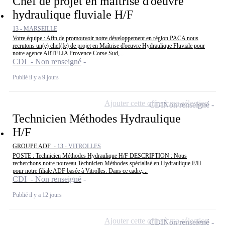
Chef de projet en maîtrise d'oeuvre
hydraulique fluviale H/F
13 - MARSEILLE
Votre équipe : Afin de promouvoir notre développement en région PACA nous
recrutons un(e) chef(fe) de projet en Maîtrise d'oeuvre Hydraulique Fluviale pour
notre agence ARTELIA Provence Corse Sud,...
CDI - Non renseigné
Publié il y a 9 jours
Ajouter cette offre à ma sélection
CDI
Non renseigné
Technicien Méthodes Hydraulique
H/F
GROUPE ADF -
13 - VITROLLES
POSTE : Technicien Méthodes Hydraulique H/F DESCRIPTION : Nous
recherchons notre nouveau Technicien Méthodes spécialisé en Hydraulique F/H
pour notre filiale ADF basée à Vitrolles. Dans ce cadre,...
CDI - Non renseigné
Publié il y a 12 jours
Ajouter cette offre à ma sélection
CDI
Non renseigné