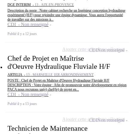
DGE INTERIM -
13 - AIX-EN-PROVENCE
Description du poste : Notre cabinet recherche un Ingénieur conception hydraulique
expérimenté (H/F) pour rejoindre une équipe dynamique. Vous aurez l'opportunité
de travailler sur des missions à...
CDI - Non renseigné
Publié il y a 12 jours
Ajouter cette offre à ma sélection
CDI
Non renseigné
Chef de Projet en Maîtrise
d'Oeuvre Hydraulique Fluviale H/F
ARTELIA -
13 - MARSEILLE 1ER ARRONDISSEMENT
POSTE : Chef de Projet en Maîtrise d'Oeuvre Hydraulique Fluviale H/F
DESCRIPTION : Votre équipe : Afin de promouvoir notre développement en région
PACA nous recrutons un(e) chef(fe) de projet en...
CDI - Non renseigné
Publié il y a 13 jours
Ajouter cette offre à ma sélection
CDI
Non renseigné
Technicien de Maintenance