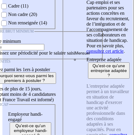
Cap emploi et ses
Cadre (11)
partenaires pour ses
actions concrètes en
Non cadre (20)
faveur du recrutement,
Non renseignée (14)
de l’intégration et de
l’accompagnement de
IRE BRUT MINIMUM
ses collaborateurs en
situation de handicap.
re minimum
Pour en savoir plus,
consultez cet article
.
ssez une périodicité pour le salaire saisi
Entreprise adaptée
NITÉS
Qu'est-ce qu'une
z parmi les 1ers à postuler
entreprise adaptée
?
urquoi serez-vous parmi les
premiers à postuler ?
L'entreprise adaptée
es de plus de 15 jours,
permet à un travailleur
tant moins de 4 candidatures
en situation de
t France Travail est informé)
handicap d'exercer
ICAP
une activité
professionnelle dans
Employeur handi-
des conditions
engagé
adaptées à ses
Qu'est-ce qu'un
capacités. Pour en
employeur handi-
savoir plus,
consultez