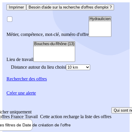
Imprimer
Besoin d'aide sur la recherche d'offres d'emploi ?
Métier, compétence, mot-clé, numéro d'offre
Lieu de travail
Distance autour du lieu choisi
Rechercher
des offres
Créer une alerte
Qui sont n
icher uniquement
 offres France Travail
Cette action recharge la liste des offres
les filtres de
Date de création
de l'offre