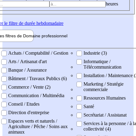
heures
er
le filtre de durée hebdomadaire
les filtres de
Domaine pro
fessionnel
ne professionel
Achats / Comptabilité / Gestion
Industrie (3)
Arts / Artisanat d'art
Informatique /
Télécommunication
Banque / Assurance
Installation / Maintenance 
Bâtiment / Travaux Publics (6)
Marketing / Stratégie
Commerce / Vente (2)
commerciale
Communication / Multimédia
Ressources Humaines
Conseil / Etudes
Santé
Direction d'entreprise
Secrétariat / Assistanat
Espaces verts et naturels /
Services à la personne / à l
Agriculture / Pêche / Soins aux
collectivité (4)
animaux