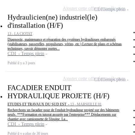
Ajouter cette offre à ma sélection
CDI
Temps plein
Hydraulicien(ne) industriel(le)
d'installation (H/F)
13 - LA CIOTAT
Diagnostic, maintenance et réparation des systèmes hydrauliques embarqués
(stabilisateurs, passerelles, propulseurs, vérins, etc.) Lecture de plans et schémas
techniques, savoir démonter portes...
CDI - Temps plein
Publié il y a 3 jours
Ajouter cette offre à ma sélection
CDI
Temps plein
FACADIER ENDUIT
HYDRAULIQUE PROJETE (H/F)
ETUDES ET TRAVAUX DU SUD EST -
13 - MARSEILLE 01
Recherchons un façadier pour de l'enduit hydraulique projeté sur des bâtiments
neufs. ***Formation en tutorat assurée par l'entreprise*** Déplacements sur
chantier avec camionnette de l'équipe. La...
CDI - Temps plein
Publié il y a plus de 30 jours