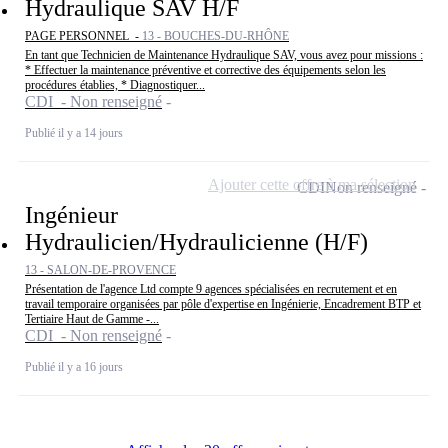
Hydraulique SAV H/F
PAGE PERSONNEL -
13 - BOUCHES-DU-RHÔNE
En tant que Technicien de Maintenance Hydraulique SAV, vous avez pour missions :
* Effectuer la maintenance préventive et corrective des équipements selon les
procédures établies, * Diagnostiquer...
CDI - Non renseigné
Publié il y a 14 jours
Ajouter cette offre à ma sélection
CDI
Non renseigné
Ingénieur
Hydraulicien/Hydraulicienne (H/F)
13 - SALON-DE-PROVENCE
Présentation de l'agence Ltd compte 9 agences spécialisées en recrutement et en
travail temporaire organisées par pôle d'expertise en Ingénierie, Encadrement BTP et
Tertiaire Haut de Gamme -...
CDI - Non renseigné
Publié il y a 16 jours