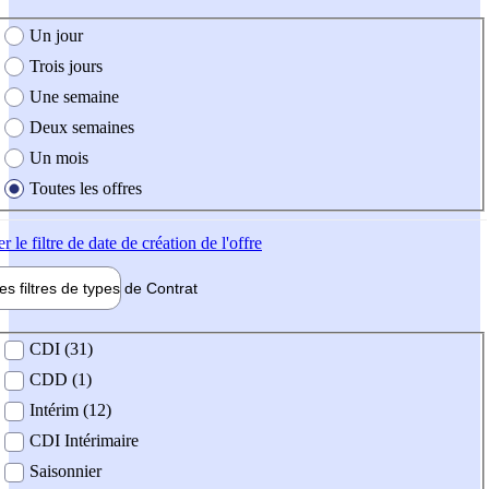
e création de l'offre
Un jour
Trois jours
Une semaine
Deux semaines
Un mois
Toutes les offres
er
le filtre de date de création de l'offre
les filtres de types de
Contrat
de contrat
CDI (31)
CDD (1)
Intérim (12)
CDI Intérimaire
Saisonnier