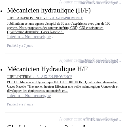
Ajouter cette offre à ma sélection
Intérim
Non renseigné
Mécanicien hydraulique (H/F)
JUBIL AIX/PROVENCE -
13 - AIX-EN-PROVENCE
Jubil intérim est une agence d'emploi de 30 ans d'expérience avec plus de 100
agences. Nous proposons des contrats intérim, CDD, CDI et saisonnier.
Qualification demandée : Caces Nacelle /...
Intérim - Non renseigné
Publié il y a 7 jours
Ajouter cette offre à ma sélection
Intérim
Non renseigné
Mécanicien Hydraulique H/F
JUBIL INTÉRIM -
13 - AIX-EN-PROVENCE
POSTE : Mécanicien Hydraulique H/F DESCRIPTION : Qualification demandée :
Caces Nacelle / Travaux en hauteur Effectuer une veille technologique Concevoir et
développer des équipements automatisés en...
Intérim - Non renseigné
Publié il y a 7 jours
Ajouter cette offre à ma sélection
CDI
Non renseigné