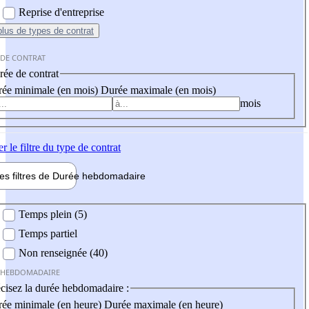
Reprise d'entreprise
plus
de types de contrat
 DE CONTRAT
ée de contrat
ée minimale (en mois)
Durée maximale (en mois)
mois
er
le filtre du type de contrat
les filtres de
Durée hebdo
madaire
 hebdomadaire
Temps plein (5)
Temps partiel
Non renseignée (40)
 HEBDOMADAIRE
cisez la durée hebdomadaire :
ée minimale (en heure)
Durée maximale (en heure)