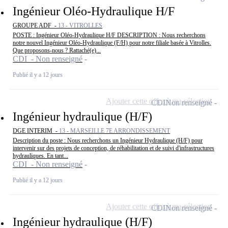
Ingénieur Oléo-Hydraulique H/F
GROUPE ADF -
13 - VITROLLES
POSTE : Ingénieur Oléo-Hydraulique H/F DESCRIPTION : Nous recherchons
notre nouvel Ingénieur Oléo-Hydraulique (F/H) pour notre filiale basée à Vitrolles.
Que proposons-nous ? Rattaché(e)...
CDI - Non renseigné
Publié il y a 12 jours
Ajouter cette offre à ma sélection
CDI
Non renseigné
Ingénieur hydraulique (H/F)
DGE INTERIM -
13 - MARSEILLE 7E ARRONDISSEMENT
Description du poste : Nous recherchons un Ingénieur Hydraulique (H/F) pour
intervenir sur des projets de conception, de réhabilitation et de suivi d'infrastructures
hydrauliques. En tant...
CDI - Non renseigné
Publié il y a 12 jours
Ajouter cette offre à ma sélection
CDI
Non renseigné
Ingénieur hydraulique (H/F)