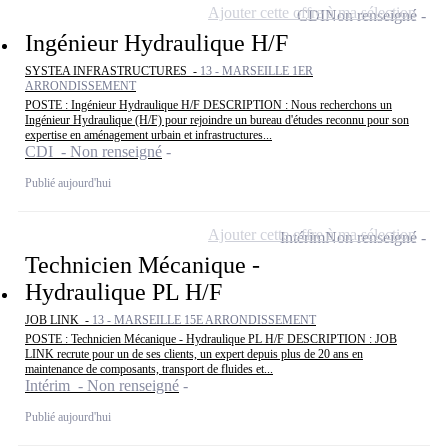
Ajouter cette offre à ma sélection
CDI
Non renseigné
Ingénieur Hydraulique H/F
SYSTEA INFRASTRUCTURES -
13 - MARSEILLE 1ER
ARRONDISSEMENT
POSTE : Ingénieur Hydraulique H/F DESCRIPTION : Nous recherchons un
Ingénieur Hydraulique (H/F) pour rejoindre un bureau d'études reconnu pour son
expertise en aménagement urbain et infrastructures...
CDI - Non renseigné
Publié aujourd'hui
Ajouter cette offre à ma sélection
Intérim
Non renseigné
Technicien Mécanique -
Hydraulique PL H/F
JOB LINK -
13 - MARSEILLE 15E ARRONDISSEMENT
POSTE : Technicien Mécanique - Hydraulique PL H/F DESCRIPTION : JOB
LINK recrute pour un de ses clients, un expert depuis plus de 20 ans en
maintenance de composants, transport de fluides et...
Intérim - Non renseigné
Publié aujourd'hui