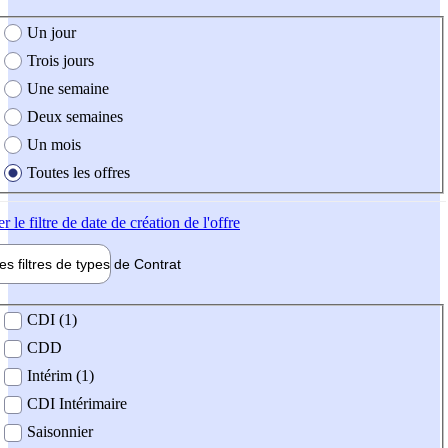
e création de l'offre
Un jour
Trois jours
Une semaine
Deux semaines
Un mois
Toutes les offres
er
le filtre de date de création de l'offre
les filtres de types de
Contrat
de contrat
CDI (1)
CDD
Intérim (1)
CDI Intérimaire
Saisonnier