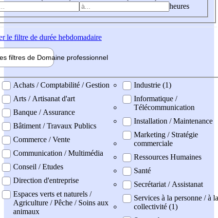
heures
er
le filtre de durée hebdomadaire
les filtres de
Domaine pro
fessionnel
ne professionel
Achats / Comptabilité / Gestion
Industrie (1)
Arts / Artisanat d'art
Informatique /
Télécommunication
Banque / Assurance
Installation / Maintenance
Bâtiment / Travaux Publics
Marketing / Stratégie
Commerce / Vente
commerciale
Communication / Multimédia
Ressources Humaines
Conseil / Etudes
Santé
Direction d'entreprise
Secrétariat / Assistanat
Espaces verts et naturels /
Services à la personne / à l
Agriculture / Pêche / Soins aux
collectivité (1)
animaux