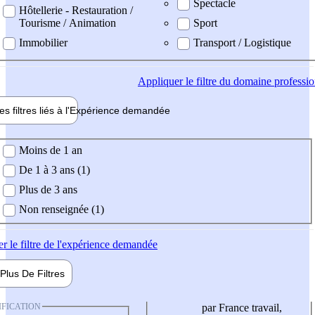
Spectacle
Hôtellerie - Restauration /
Tourisme / Animation
Sport
Immobilier
Transport / Logistique
Appliquer
le filtre du domaine professi
es filtres liés à l'
Expérience
demandée
ience demandée
Moins de 1 an
De 1 à 3 ans (1)
Plus de 3 ans
Non renseignée (1)
er
le filtre de l'expérience demandée
Plus De
Filtres
IFICATION
par France travail,