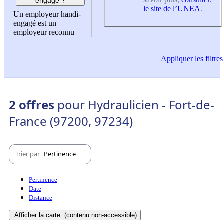
engagé ?
le site de l’UNEA
.
Un employeur handi-
engagé est un
employeur reconnu
Appliquer
les filtres
2 offres
pour Hydraulicien - Fort-de-
France (97200, 97234)
Trier par
Pertinence
Pertinence
Date
Distance
Afficher la carte
(contenu non-accessible)