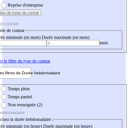
Reprise d'entreprise
plus
de types de contrat
 DE CONTRAT
ée de contrat
ée minimale (en mois)
Durée maximale (en mois)
mois
er
le filtre du type de contrat
les filtres de
Durée hebdo
madaire
 hebdomadaire
Temps plein
Temps partiel
Non renseignée (2)
 HEBDOMADAIRE
cisez la durée hebdomadaire :
ée minimale (en heure)
Durée maximale (en heure)