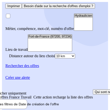
Imprimer
Besoin d'aide sur la recherche d'offres d'emploi ?
Métier, compétence, mot-clé, numéro d'offre
Lieu de travail
Distance autour du lieu choisi
Rechercher
des offres
Créer une alerte
Qui sont n
icher uniquement
 offres France Travail
Cette action recharge la liste des offres
les filtres de
Date de création
de l'offre