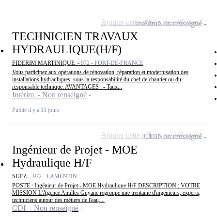
Ajouter cette offre à ma sélection
Intérim
Non renseigné
TECHNICIEN TRAVAUX
HYDRAULIQUE(H/F)
FIDERIM MARTINIQUE -
972 - FORT-DE-FRANCE
Vous participez aux opérations de rénovation, réparation et modernisation des
installations hydrauliques, sous la responsabilité du chef de chantier ou du
responsable technique. AVANTAGES : - Taux...
Intérim - Non renseigné
Publié il y a 13 jours
Ajouter cette offre à ma sélection
CDI
Non renseigné
Ingénieur de Projet - MOE
Hydraulique H/F
SUEZ -
972 - LAMENTIN
POSTE : Ingénieur de Projet - MOE Hydraulique H/F DESCRIPTION : VOTRE
MISSION L'Agence Antilles Guyane regroupe une trentaine d'ingénieurs, experts,
techniciens autour des métiers de l'eau,...
CDI - Non renseigné