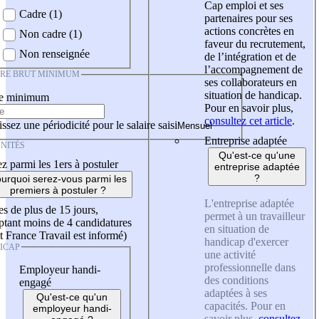
Cap emploi et ses
Cadre (1)
partenaires pour ses
actions concrètes en
Non cadre (1)
faveur du recrutement,
Non renseignée
de l’intégration et de
l’accompagnement de
IRE BRUT MINIMUM
ses collaborateurs en
situation de handicap.
re minimum
Pour en savoir plus,
consultez cet article
.
ssez une périodicité pour le salaire saisi
Entreprise adaptée
NITÉS
Qu'est-ce qu'une
z parmi les 1ers à postuler
entreprise adaptée
?
urquoi serez-vous parmi les
premiers à postuler ?
L'entreprise adaptée
es de plus de 15 jours,
permet à un travailleur
tant moins de 4 candidatures
en situation de
t France Travail est informé)
handicap d'exercer
ICAP
une activité
professionnelle dans
Employeur handi-
des conditions
engagé
adaptées à ses
Qu'est-ce qu'un
capacités. Pour en
employeur handi-
savoir plus,
consultez