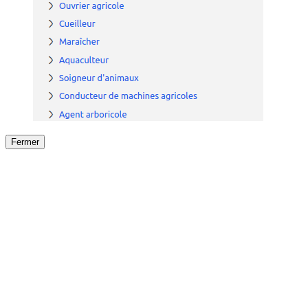
Fermer
Fermer
le détail de l'offre
/
Offre
sur
Offre précéden