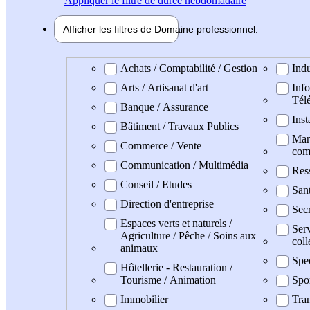
Appliquer
le filtre de durée hebdomadaire
Afficher les filtres de
Domaine pro
fessionnel
Domaine professionel
Achats / Comptabilité / Gestion
Indu
Arts / Artisanat d'art
Info
Tél
Banque / Assurance
Inst
Bâtiment / Travaux Publics
Mark
Commerce / Vente
com
Communication / Multimédia
Res
Conseil / Etudes
San
Direction d'entreprise
Secr
Espaces verts et naturels /
Serv
Agriculture / Pêche / Soins aux
coll
animaux
Spe
Hôtellerie - Restauration /
Tourisme / Animation
Spo
Immobilier
Tran