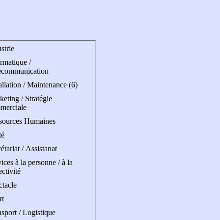
strie
rmatique /
écommunication
allation / Maintenance (6)
eting / Stratégie
merciale
sources Humaines
té
étariat / Assistanat
ices à la personne / à la
ectivité
ctacle
rt
sport / Logistique