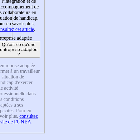
 l’intégration et de
’accompagnement de
s collaborateurs en
tuation de handicap.
ur en savoir plus,
nsultez cet article
.
treprise adaptée
Qu'est-ce qu'une
entreprise adaptée
?
entreprise adaptée
rmet à un travailleur
 situation de
ndicap d'exercer
e activité
ofessionnelle dans
s conditions
aptées à ses
pacités. Pour en
voir plus,
consultez
 site de l’UNEA
.