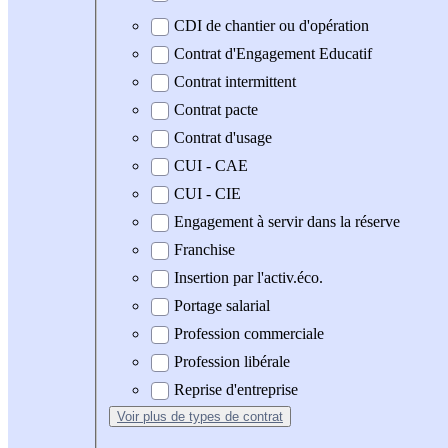
CDI de chantier ou d'opération
Contrat d'Engagement Educatif
Contrat intermittent
Contrat pacte
Contrat d'usage
CUI - CAE
CUI - CIE
Engagement à servir dans la réserve
Franchise
Insertion par l'activ.éco.
Portage salarial
Profession commerciale
Profession libérale
Reprise d'entreprise
Voir plus
de types de contrat