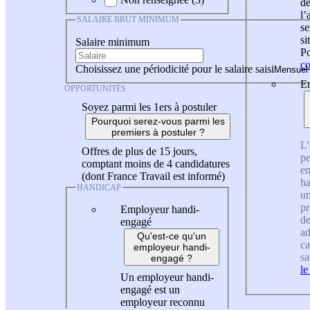
de
l
SALAIRE BRUT MINIMUM
se
si
Salaire minimum
Po
co
Choisissez une périodicité pour le salaire saisi
En
OPPORTUNITÉS
Soyez parmi les 1ers à postuler
Pourquoi serez-vous parmi les
premiers à postuler ?
L'
Offres de plus de 15 jours,
pe
comptant moins de 4 candidatures
en
(dont France Travail est informé)
ha
HANDICAP
un
pr
Employeur handi-
de
engagé
ad
Qu'est-ce qu'un
ca
employeur handi-
sa
engagé ?
le
Un employeur handi-
engagé est un
employeur reconnu