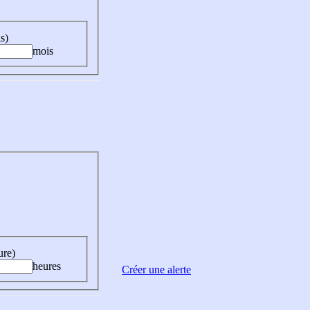
s)
mois
ure)
heures
Créer une alerte