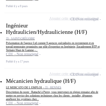
Publié il y a 9 jours
Ajouter cette offre à ma sélection
CDI
Non renseigné
Ingénieur
Hydraulicien/Hydraulicienne (H/F)
35 - SAINT-GRÉGOIRE
Présentation de l'agence Ltd compte 9 agences spécialisées en recrutement et en
travail temporaire organisées par pôle d'expertise en Ingénierie, Encadrement BTP et
Tertiaire Haut de Gamme -...
CDI - Non renseigné
Publié il y a 17 jours
Ajouter cette offre à ma sélection
CDI
Non renseigné
Mécanicien hydraulique (H/F)
LE MERCATO DE L EMPLOI -
35 - RENNES
Description du poste : Rattaché à Pierre, vous intervenez en région rennaise afin de
mettre en service des solutions techniques chez les clients : installer, dépanner,
améliorer les systèmes chez...
CDI - Non renseigné