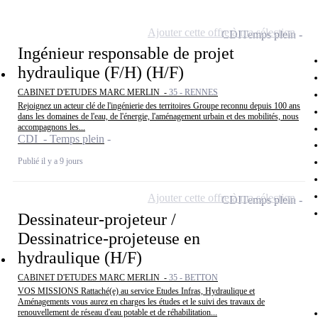
Ajouter cette offre à ma sélection
CDI
Temps plein
Ingénieur responsable de projet
hydraulique (F/H) (H/F)
CABINET D'ETUDES MARC MERLIN -
35 - RENNES
Rejoignez un acteur clé de l'ingénierie des territoires Groupe reconnu depuis 100 ans
dans les domaines de l'eau, de l'énergie, l'aménagement urbain et des mobilités, nous
accompagnons les...
CDI - Temps plein
Publié il y a 9 jours
Ajouter cette offre à ma sélection
CDI
Temps plein
Dessinateur-projeteur /
Dessinatrice-projeteuse en
hydraulique (H/F)
CABINET D'ETUDES MARC MERLIN -
35 - BETTON
VOS MISSIONS Rattaché(e) au service Etudes Infras, Hydraulique et
Aménagements vous aurez en charges les études et le suivi des travaux de
renouvellement de réseau d'eau potable et de réhabilitation...