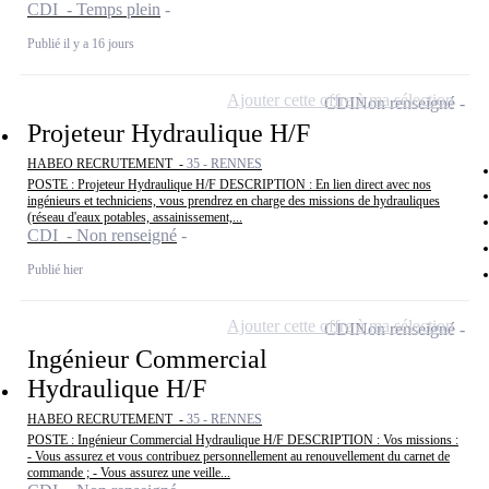
CDI - Temps plein
Publié il y a 16 jours
Ajouter cette offre à ma sélection
CDI
Non renseigné
Projeteur Hydraulique H/F
HABEO RECRUTEMENT -
35 - RENNES
POSTE : Projeteur Hydraulique H/F DESCRIPTION : En lien direct avec nos
ingénieurs et techniciens, vous prendrez en charge des missions de hydrauliques
(réseau d'eaux potables, assainissement,...
CDI - Non renseigné
Publié hier
Ajouter cette offre à ma sélection
CDI
Non renseigné
Ingénieur Commercial
Hydraulique H/F
HABEO RECRUTEMENT -
35 - RENNES
POSTE : Ingénieur Commercial Hydraulique H/F DESCRIPTION : Vos missions :
- Vous assurez et vous contribuez personnellement au renouvellement du carnet de
commande ; - Vous assurez une veille...