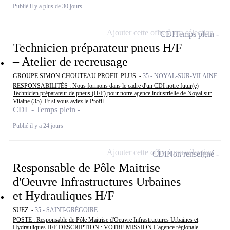
Publié il y a plus de 30 jours
Ajouter cette offre à ma sélection
CDI
Temps plein
Technicien préparateur pneus H/F
– Atelier de recreusage
GROUPE SIMON CHOUTEAU PROFIL PLUS -
35 - NOYAL-SUR-VILAINE
RESPONSABILITÉS : Nous formons dans le cadre d'un CDI notre futur(e)
Technicien préparateur de pneus (H/F) pour notre agence industrielle de Noyal sur
Vilaine (35). Et si vous aviez le Profil +...
CDI - Temps plein
Publié il y a 24 jours
Ajouter cette offre à ma sélection
CDI
Non renseigné
Responsable de Pôle Maitrise
d'Oeuvre Infrastructures Urbaines
et Hydrauliques H/F
SUEZ -
35 - SAINT-GRÉGOIRE
POSTE : Responsable de Pôle Maitrise d'Oeuvre Infrastructures Urbaines et
Hydrauliques H/F DESCRIPTION : VOTRE MISSION L'agence régionale