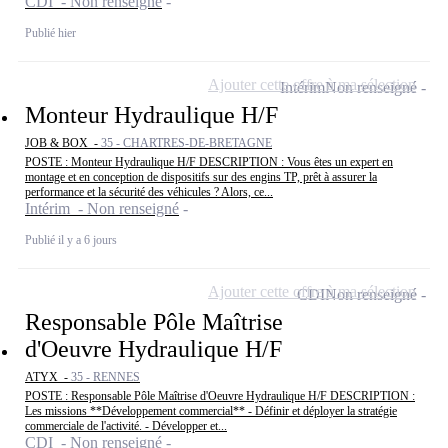
CDI - Non renseigné
Publié hier
Ajouter cette offre à ma sélection
Intérim
Non renseigné
Monteur Hydraulique H/F
JOB & BOX -
35 - CHARTRES-DE-BRETAGNE
POSTE : Monteur Hydraulique H/F DESCRIPTION : Vous êtes un expert en
montage et en conception de dispositifs sur des engins TP, prêt à assurer la
performance et la sécurité des véhicules ? Alors, ce...
Intérim - Non renseigné
Publié il y a 6 jours
Ajouter cette offre à ma sélection
CDI
Non renseigné
Responsable Pôle Maîtrise
d'Oeuvre Hydraulique H/F
ATYX -
35 - RENNES
POSTE : Responsable Pôle Maîtrise d'Oeuvre Hydraulique H/F DESCRIPTION :
Les missions **Développement commercial** - Définir et déployer la stratégie
commerciale de l'activité. - Développer et...
CDI - Non renseigné