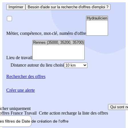
Imprimer
Besoin d'aide sur la recherche d'offres d'emploi ?
Métier, compétence, mot-clé, numéro d'offre
Lieu de travail
Distance autour du lieu choisi
Rechercher
des offres
Créer une alerte
Qui sont n
icher uniquement
 offres France Travail
Cette action recharge la liste des offres
les filtres de
Date de création
de l'offre