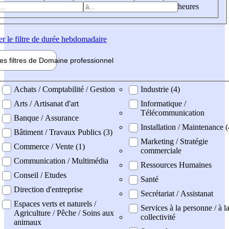
heures
er
le filtre de durée hebdomadaire
les filtres de
Domaine pro
fessionnel
ne professionel
Achats / Comptabilité / Gestion
Industrie (4)
Arts / Artisanat d'art
Informatique /
Télécommunication
Banque / Assurance
Installation / Maintenance (
Bâtiment / Travaux Publics (3)
Marketing / Stratégie
Commerce / Vente (1)
commerciale
Communication / Multimédia
Ressources Humaines
Conseil / Etudes
Santé
Direction d'entreprise
Secrétariat / Assistanat
Espaces verts et naturels /
Services à la personne / à l
Agriculture / Pêche / Soins aux
collectivité
animaux