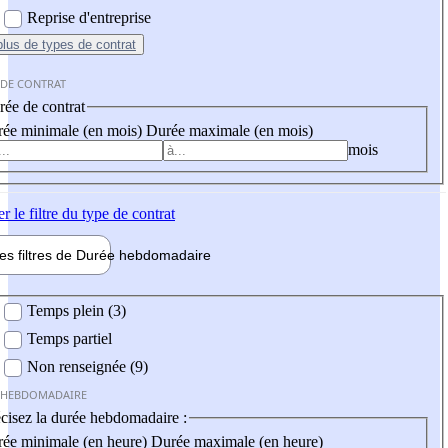
Reprise d'entreprise
plus
de types de contrat
 DE CONTRAT
ée de contrat
ée minimale (en mois)
Durée maximale (en mois)
mois
er
le filtre du type de contrat
les filtres de
Durée hebdo
madaire
 hebdomadaire
Temps plein (3)
Temps partiel
Non renseignée (9)
 HEBDOMADAIRE
cisez la durée hebdomadaire :
ée minimale (en heure)
Durée maximale (en heure)