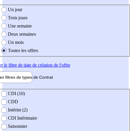
e création de l'offre
Un jour
Trois jours
Une semaine
Deux semaines
Un mois
Toutes les offres
er
le filtre de date de création de l'offre
les filtres de types de
Contrat
de contrat
CDI (10)
CDD
Intérim (2)
CDI Intérimaire
Saisonnier