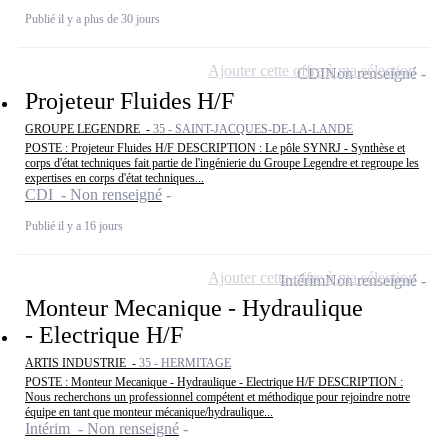
Publié il y a plus de 30 jours
Ajouter cette offre à ma sélection
CDI
Non renseigné
Projeteur Fluides H/F
GROUPE LEGENDRE -
35 - SAINT-JACQUES-DE-LA-LANDE
POSTE : Projeteur Fluides H/F DESCRIPTION : Le pôle SYNRJ - Synthèse et
corps d'état techniques fait partie de l'ingénierie du Groupe Legendre et regroupe les
expertises en corps d'état techniques...
CDI - Non renseigné
Publié il y a 16 jours
Ajouter cette offre à ma sélection
Intérim
Non renseigné
Monteur Mecanique - Hydraulique
- Electrique H/F
ARTIS INDUSTRIE -
35 - HERMITAGE
POSTE : Monteur Mecanique - Hydraulique - Electrique H/F DESCRIPTION :
Nous recherchons un professionnel compétent et méthodique pour rejoindre notre
équipe en tant que monteur mécanique/hydraulique...
Intérim - Non renseigné