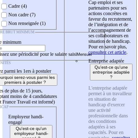
Cap emploi et ses
Cadre (4)
partenaires pour ses
actions concrètes en
Non cadre (7)
faveur du recrutement,
Non renseignée (1)
de l’intégration et de
l’accompagnement de
IRE BRUT MINIMUM
ses collaborateurs en
situation de handicap.
re minimum
Pour en savoir plus,
consultez cet article
.
ssez une périodicité pour le salaire saisi
Entreprise adaptée
NITÉS
Qu'est-ce qu'une
z parmi les 1ers à postuler
entreprise adaptée
?
urquoi serez-vous parmi les
premiers à postuler ?
L'entreprise adaptée
es de plus de 15 jours,
permet à un travailleur
tant moins de 4 candidatures
en situation de
t France Travail est informé)
handicap d'exercer
ICAP
une activité
professionnelle dans
Employeur handi-
des conditions
engagé
adaptées à ses
Qu'est-ce qu'un
capacités. Pour en
employeur handi-
savoir plus,
consultez