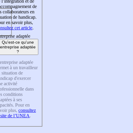
 l’intégration et de
’accompagnement de
s collaborateurs en
tuation de handicap.
ur en savoir plus,
nsultez cet article
.
treprise adaptée
Qu'est-ce qu'une
entreprise adaptée
?
entreprise adaptée
rmet à un travailleur
 situation de
ndicap d'exercer
e activité
ofessionnelle dans
s conditions
aptées à ses
pacités. Pour en
voir plus,
consultez
 site de l’UNEA
.