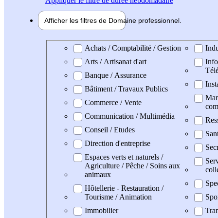
Appliquer
le filtre de durée hebdomadaire
Afficher les filtres de
Domaine pro
fessionnel
Domaine professionel
Achats / Comptabilité / Gestion
Indu
Arts / Artisanat d'art
Info
Tél
Banque / Assurance
Inst
Bâtiment / Travaux Publics
Mark
Commerce / Vente
com
Communication / Multimédia
Res
Conseil / Etudes
San
Direction d'entreprise
Secr
Espaces verts et naturels /
Serv
Agriculture / Pêche / Soins aux
coll
animaux
Spe
Hôtellerie - Restauration /
Tourisme / Animation
Spo
Immobilier
Tran