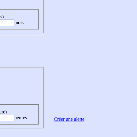
s)
mois
ure)
heures
Créer une alerte