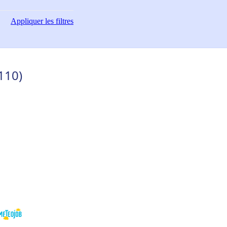
Appliquer
les filtres
110)