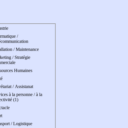
strie
rmatique /
écommunication
allation / Maintenance
eting / Stratégie
merciale
sources Humaines
té
étariat / Assistanat
ices à la personne / à la
ectivité (1)
ctacle
rt
sport / Logistique