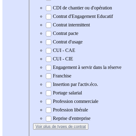
CDI de chantier ou d'opération
Contrat d'Engagement Educatif
Contrat intermittent
Contrat pacte
Contrat d'usage
CUI - CAE
CUI - CIE
Engagement à servir dans la réserve
Franchise
Insertion par l'activ.éco.
Portage salarial
Profession commerciale
Profession libérale
Reprise d'entreprise
Voir plus
de types de contrat