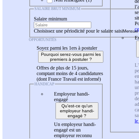
de
l
SALAIRE BRUT MINIMUM
se
si
Salaire minimum
Po
co
Choisissez une périodicité pour le salaire saisi
En
OPPORTUNITÉS
Soyez parmi les 1ers à postuler
Pourquoi serez-vous parmi les
premiers à postuler ?
L'
Offres de plus de 15 jours,
pe
comptant moins de 4 candidatures
en
(dont France Travail est informé)
ha
HANDICAP
un
pr
Employeur handi-
de
engagé
ad
Qu'est-ce qu'un
ca
employeur handi-
sa
engagé ?
le
Un employeur handi-
engagé est un
employeur reconnu