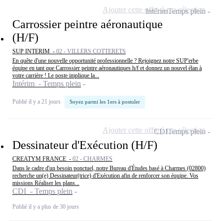
Ajouter cette offre à ma sélection
Intérim
Temps plein
Carrossier peintre aéronautique
(H/F)
SUP INTERIM -
02 - VILLERS COTTERETS
En quête d'une nouvelle opportunité professionnelle ? Rejoignez notre SUP'erbe
équipe en tant que Carrossier peintre aéronautiques h/f et donnez un nouvel élan à
votre carrière ! Le poste implique la...
Intérim - Temps plein
Publié il y a 21 jours
Soyez parmi les 1ers à postuler
Ajouter cette offre à ma sélection
CDI
Temps plein
Dessinateur d'Exécution (H/F)
CREATYM FRANCE -
02 - CHARMES
Dans le cadre d'un besoin ponctuel, notre Bureau d'Études basé à Charmes (02800)
recherche un(e) Dessinateur(trice) d'Exécution afin de renforcer son équipe. Vos
missions Réaliser les plans...
CDI - Temps plein
Publié il y a plus de 30 jours