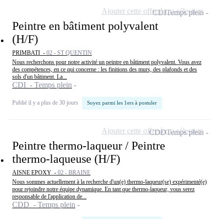
Ajouter cette offre à ma sélection
CDI
Temps plein
Peintre en bâtiment polyvalent
(H/F)
PRIMBATI -
02 - ST QUENTIN
Nous recherchons pour notre activité un peintre en bâtiment polyvalent. Vous avez
des compétences, en ce qui concerne : les finitions des murs, des plafonds et des
sols d'un bâtiment. La...
CDI - Temps plein
Publié il y a plus de 30 jours
Soyez parmi les 1ers à postuler
Ajouter cette offre à ma sélection
CDD
Temps plein
Peintre thermo-laqueur / Peintre
thermo-laqueuse (H/F)
AISNE EPOXY -
02 - BRAINE
Nous sommes actuellement à la recherche d'un(e) thermo-laqueur(se) expérimenté(e)
pour rejoindre notre équipe dynamique. En tant que thermo-laqueur, vous serez
responsable de l'application de...
CDD - Temps plein