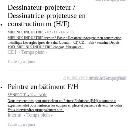
Dessinateur-projeteur /
Dessinatrice-projeteuse en
construction m (H/F)
MIELNIK INDUSTRIE -
02 - LEVERGIES
MIELNIK INDUSTRIE recrute ! Poste : Dessinateur-projeteur en construction
métallique Levergies (près de Saint-Quentin - 02) CDI - 39h / semaine Depuis
1983, MIELNIK INDUSTRIE conçoit, fabrique et...
CDI - Temps plein
Publié il y a 6 jours
Ajouter cette offre à ma sélection
Intérim
Temps plein
Peintre en bâtiment F/H
SYNERGIE -
02 - LAON
Nous recherchons pour notre client un Peintre Enduiseur (F/H) autonome et
expérimenté(e) pour renforcer les équipes en place et permettre de tenir les délais.
Vous interviendrez principalement sur...
Intérim - Temps plein
Publié il y a 8 jours