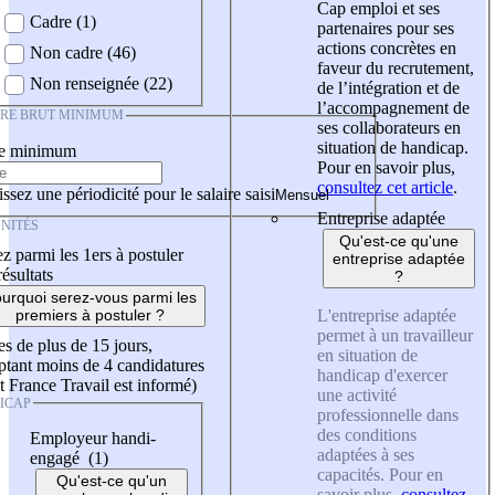
Cap emploi et ses
Cadre (1)
partenaires pour ses
actions concrètes en
Non cadre (46)
faveur du recrutement,
Non renseignée (22)
de l’intégration et de
l’accompagnement de
IRE BRUT MINIMUM
ses collaborateurs en
situation de handicap.
re minimum
Pour en savoir plus,
consultez cet article
.
ssez une périodicité pour le salaire saisi
Entreprise adaptée
NITÉS
Qu'est-ce qu'une
z parmi les 1ers à postuler
entreprise adaptée
résultats
?
urquoi serez-vous parmi les
L'entreprise adaptée
premiers à postuler ?
permet à un travailleur
es de plus de 15 jours,
en situation de
tant moins de 4 candidatures
handicap d'exercer
t France Travail est informé)
une activité
ICAP
professionnelle dans
des conditions
Employeur handi-
adaptées à ses
engagé (1)
capacités. Pour en
Qu'est-ce qu'un
savoir plus,
consultez