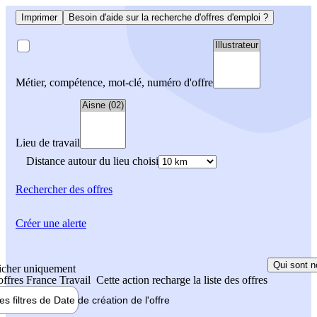
Imprimer
Besoin d'aide sur la recherche d'offres d'emploi ?
Métier, compétence, mot-clé, numéro d'offre
Lieu de travail
Distance autour du lieu choisi
Rechercher
des offres
Créer une alerte
Qui sont n
icher uniquement
 offres France Travail
Cette action recharge la liste des offres
les filtres de
Date de création
de l'offre