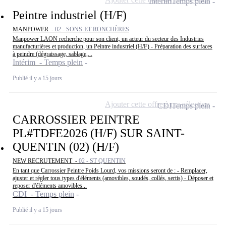
Intérim
Temps plein
Peintre industriel (H/F)
MANPOWER -
02 - SONS-ET-RONCHÈRES
Manpower LAON recherche pour son client, un acteur du secteur des Industries
manufacturières et production, un Peintre industriel (H/F) - Préparation des surfaces
à peindre (dégraissage, sablage,...
Intérim - Temps plein
Publié il y a 15 jours
Ajouter cette offre à ma sélection
CDI
Temps plein
CARROSSIER PEINTRE
PL#TDFE2026 (H/F) SUR SAINT-
QUENTIN (02) (H/F)
NEW RECRUTEMENT -
02 - ST QUENTIN
En tant que Carrossier Peintre Poids Lourd, vos missions seront de : - Remplacer,
ajuster et régler tous types d'éléments (amovibles, soudés, collés, sertis) - Déposer et
reposer d'éléments amovibles...
CDI - Temps plein
Publié il y a 15 jours