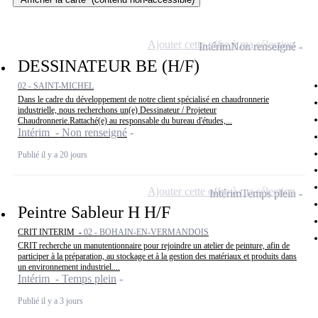
Ajouter cette offre à ma sélection
Intérim
Non renseigné
DESSINATEUR BE (H/F)
02 - SAINT-MICHEL
Dans le cadre du développement de notre client spécialisé en chaudronnerie
industrielle, nous recherchons un(e) Dessinateur / Projeteur
Chaudronnerie.Rattaché(e) au responsable du bureau d'études,...
Intérim - Non renseigné
Publié il y a 20 jours
Ajouter cette offre à ma sélection
Intérim
Temps plein
Peintre Sableur H H/F
CRIT INTERIM -
02 - BOHAIN-EN-VERMANDOIS
CRIT recherche un manutentionnaire pour rejoindre un atelier de peinture, afin de
participer à la préparation, au stockage et à la gestion des matériaux et produits dans
un environnement industriel....
Intérim - Temps plein
Publié il y a 3 jours