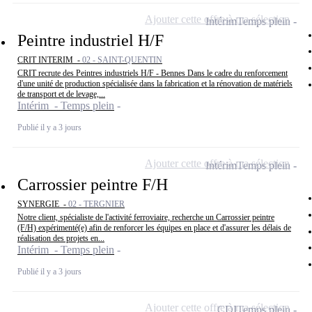
Ajouter cette offre à ma sélection
Intérim
Temps plein
Peintre industriel H/F
CRIT INTERIM -
02 - SAINT-QUENTIN
CRIT recrute des Peintres industriels H/F - Bennes Dans le cadre du renforcement
d'une unité de production spécialisée dans la fabrication et la rénovation de matériels
de transport et de levage,...
Intérim - Temps plein
Publié il y a 3 jours
Ajouter cette offre à ma sélection
Intérim
Temps plein
Carrossier peintre F/H
SYNERGIE -
02 - TERGNIER
Notre client, spécialiste de l'activité ferroviaire, recherche un Carrossier peintre
(F/H) expérimenté(e) afin de renforcer les équipes en place et d'assurer les délais de
réalisation des projets en...
Intérim - Temps plein
Publié il y a 3 jours
Ajouter cette offre à ma sélection
CDI
Temps plein