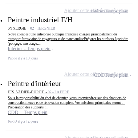
Ajouter cette offre à ma sélection
Intérim
Temps plein
Peintre industriel F/H
SYNERGIE -
02 - TERGNIER
Notre client est une entreprise publique française chargée principalement du
transport ferroviaire de voyageurs et de marchandisePréparer les surfaces à peindre
(ponçage, masticage,...
Intérim - Temps plein
Publié il y a 10 jours
Ajouter cette offre à ma sélection
CDD
Temps plein
Peintre d'intérieur
ETS. VADIER-DUROT -
02 - LA FERE
Sous la responsabilité du chef de chantier, vous interviendrez sur des chantiers de
construction neuve et de rénovation complète. Vos missions principales seront : -
Préparation des supports :...
CDD - Temps plein
Publié il y a 14 jours
Ajouter cette offre à ma sélection