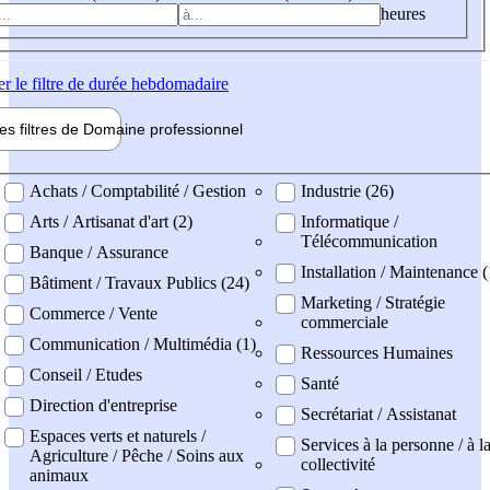
heures
er
le filtre de durée hebdomadaire
les filtres de
Domaine pro
fessionnel
ne professionel
Achats / Comptabilité / Gestion
Industrie (26)
Arts / Artisanat d'art (2)
Informatique /
Télécommunication
Banque / Assurance
Installation / Maintenance 
Bâtiment / Travaux Publics (24)
Marketing / Stratégie
Commerce / Vente
commerciale
Communication / Multimédia (1)
Ressources Humaines
Conseil / Etudes
Santé
Direction d'entreprise
Secrétariat / Assistanat
Espaces verts et naturels /
Services à la personne / à l
Agriculture / Pêche / Soins aux
collectivité
animaux