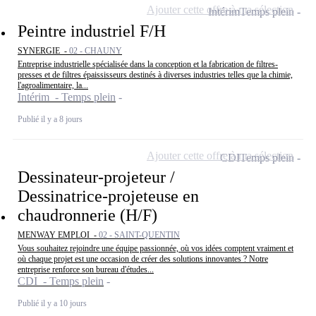
Ajouter cette offre à ma sélection
Intérim
Temps plein
Peintre industriel F/H
SYNERGIE -
02 - CHAUNY
Entreprise industrielle spécialisée dans la conception et la fabrication de filtres-
presses et de filtres épaississeurs destinés à diverses industries telles que la chimie,
l'agroalimentaire, la...
Intérim - Temps plein
Publié il y a 8 jours
Ajouter cette offre à ma sélection
CDI
Temps plein
Dessinateur-projeteur /
Dessinatrice-projeteuse en
chaudronnerie (H/F)
MENWAY EMPLOI -
02 - SAINT-QUENTIN
Vous souhaitez rejoindre une équipe passionnée, où vos idées comptent vraiment et
où chaque projet est une occasion de créer des solutions innovantes ? Notre
entreprise renforce son bureau d'études...
CDI - Temps plein
Publié il y a 10 jours