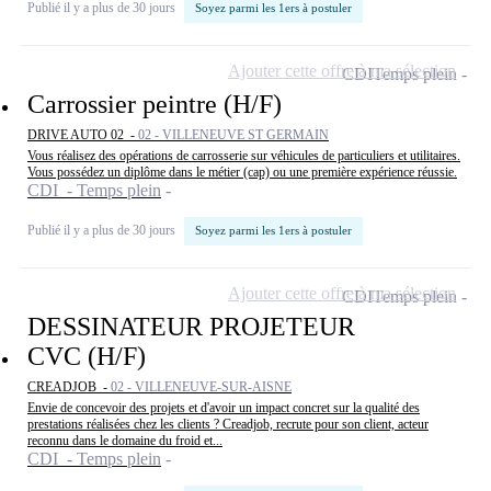
Publié il y a plus de 30 jours
Soyez parmi les 1ers à postuler
Ajouter cette offre à ma sélection
CDI
Temps plein
Carrossier peintre (H/F)
DRIVE AUTO 02 -
02 - VILLENEUVE ST GERMAIN
Vous réalisez des opérations de carrosserie sur véhicules de particuliers et utilitaires.
Vous possédez un diplôme dans le métier (cap) ou une première expérience réussie.
CDI - Temps plein
Publié il y a plus de 30 jours
Soyez parmi les 1ers à postuler
Ajouter cette offre à ma sélection
CDI
Temps plein
DESSINATEUR PROJETEUR
CVC (H/F)
CREADJOB -
02 - VILLENEUVE-SUR-AISNE
Envie de concevoir des projets et d'avoir un impact concret sur la qualité des
prestations réalisées chez les clients ? Creadjob, recrute pour son client, acteur
reconnu dans le domaine du froid et...
CDI - Temps plein