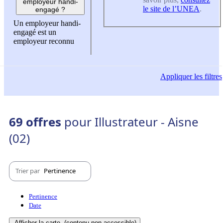
employeur handi-
le site de l’UNEA
.
engagé ?
Un employeur handi-
engagé est un
employeur reconnu
Appliquer
les filtres
69 offres
pour Illustrateur - Aisne
(02)
Trier par
Pertinence
Pertinence
Date
Afficher la carte
(contenu non-accessible)