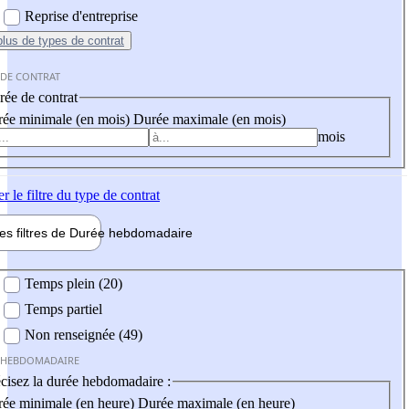
Reprise d'entreprise
plus
de types de contrat
 DE CONTRAT
ée de contrat
ée minimale (en mois)
Durée maximale (en mois)
mois
er
le filtre du type de contrat
les filtres de
Durée hebdo
madaire
 hebdomadaire
Temps plein (20)
Temps partiel
Non renseignée (49)
 HEBDOMADAIRE
cisez la durée hebdomadaire :
ée minimale (en heure)
Durée maximale (en heure)