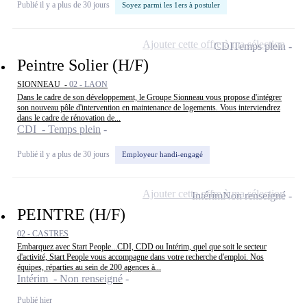
Publié il y a plus de 30 jours
Soyez parmi les 1ers à postuler
Ajouter cette offre à ma sélection
CDI
Temps plein
Peintre Solier (H/F)
SIONNEAU -
02 - LAON
Dans le cadre de son développement, le Groupe Sionneau vous propose d'intégrer
son nouveau pôle d'intervention en maintenance de logements. Vous interviendrez
dans le cadre de rénovation de...
CDI - Temps plein
Publié il y a plus de 30 jours
Employeur handi-engagé
Ajouter cette offre à ma sélection
Intérim
Non renseigné
PEINTRE (H/F)
02 - CASTRES
Embarquez avec Start People...CDI, CDD ou Intérim, quel que soit le secteur
d'activité, Start People vous accompagne dans votre recherche d'emploi. Nos
équipes, réparties au sein de 200 agences à...
Intérim - Non renseigné
Publié hier