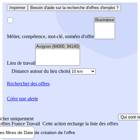
Imprimer
Besoin d'aide sur la recherche d'offres d'emploi ?
Métier, compétence, mot-clé, numéro d'offre
Lieu de travail
Distance autour du lieu choisi
Rechercher
des offres
Créer une alerte
Qui sont n
icher uniquement
 offres France Travail
Cette action recharge la liste des offres
les filtres de
Date de création
de l'offre