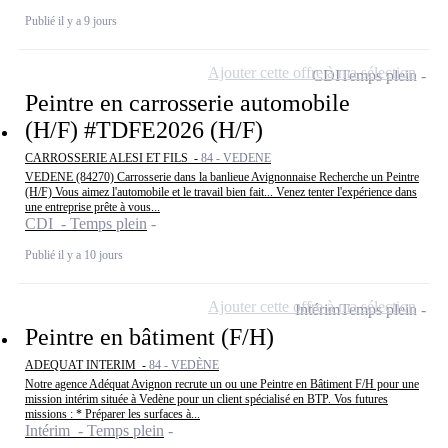
Publié il y a 9 jours
Ajouter cette offre à ma sélection
CDI
Temps plein
Peintre en carrosserie automobile
(H/F) #TDFE2026 (H/F)
CARROSSERIE ALESI ET FILS -
84 - VEDENE
VEDENE (84270) Carrosserie dans la banlieue Avignonnaise Recherche un Peintre
(H/F) Vous aimez l'automobile et le travail bien fait... Venez tenter l'expérience dans
une entreprise prête à vous...
CDI - Temps plein
Publié il y a 10 jours
Ajouter cette offre à ma sélection
Intérim
Temps plein
Peintre en bâtiment (F/H)
ADEQUAT INTERIM -
84 - VEDÈNE
Notre agence Adéquat Avignon recrute un ou une Peintre en Bâtiment F/H pour une
mission intérim située à Vedène pour un client spécialisé en BTP. Vos futures
missions : * Préparer les surfaces à...
Intérim - Temps plein