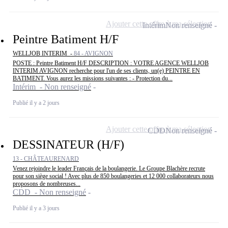
Ajouter cette offre à ma sélection
Intérim
Non renseigné
Peintre Batiment H/F
WELLJOB INTERIM -
84 - AVIGNON
POSTE : Peintre Batiment H/F DESCRIPTION : VOTRE AGENCE WELLJOB
INTERIM AVIGNON recherche pour l'un de ses clients, un(e) PEINTRE EN
BATIMENT. Vous aurez les missions suivantes : - Protection du...
Intérim - Non renseigné
Publié il y a 2 jours
Ajouter cette offre à ma sélection
CDD
Non renseigné
DESSINATEUR (H/F)
13 - CHÂTEAURENARD
Venez rejoindre le leader Français de la boulangerie. Le Groupe Blachère recrute
pour son siège social ! Avec plus de 850 boulangeries et 12 000 collaborateurs nous
proposons de nombreuses...
CDD - Non renseigné
Publié il y a 3 jours