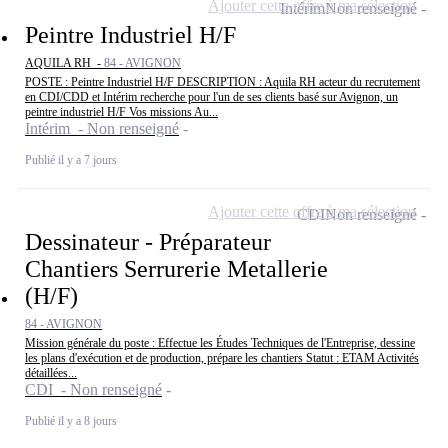
Ajouter cette offre à ma sélection
Intérim
Non renseigné
Peintre Industriel H/F
AQUILA RH -
84 - AVIGNON
POSTE : Peintre Industriel H/F DESCRIPTION : Aquila RH acteur du recrutement
en CDI/CDD et Intérim recherche pour l'un de ses clients basé sur Avignon, un
peintre industriel H/F Vos missions Au...
Intérim - Non renseigné
Publié il y a 7 jours
Ajouter cette offre à ma sélection
CDI
Non renseigné
Dessinateur - Préparateur
Chantiers Serrurerie Metallerie
(H/F)
84 - AVIGNON
Mission générale du poste : Effectue les Études Techniques de l'Entreprise, dessine
les plans d'exécution et de production, prépare les chantiers Statut : ETAM Activités
détaillées...
CDI - Non renseigné
Publié il y a 8 jours