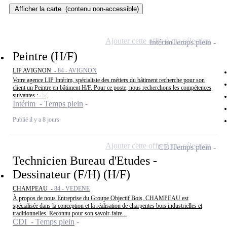
Afficher la carte
(contenu non-accessible)
Ajouter cette offre à ma sélection
Intérim
Temps plein
Peintre (H/F)
LIP AVIGNON -
84 - AVIGNON
Votre agence LIP Intérim, spécialiste des métiers du bâtiment recherche pour son
client un Peintre en bâtiment H/F. Pour ce poste, nous recherchons les compétences
suivantes : -...
Intérim - Temps plein
Publié il y a 8 jours
Ajouter cette offre à ma sélection
CDI
Temps plein
Technicien Bureau d'Etudes -
Dessinateur (F/H) (H/F)
CHAMPEAU -
84 - VEDENE
À propos de nous Entreprise du Groupe Objectif Bois, CHAMPEAU est
spécialisée dans la conception et la réalisation de charpentes bois industrielles et
traditionnelles. Reconnu pour son savoir-faire...
CDI - Temps plein