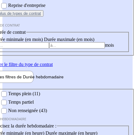
Reprise d'entreprise
plus
de types de contrat
 DE CONTRAT
ée de contrat
ée minimale (en mois)
Durée maximale (en mois)
mois
er
le filtre du type de contrat
les filtres de
Durée hebdo
madaire
 hebdomadaire
Temps plein (11)
Temps partiel
Non renseignée (43)
 HEBDOMADAIRE
cisez la durée hebdomadaire :
ée minimale (en heure)
Durée maximale (en heure)