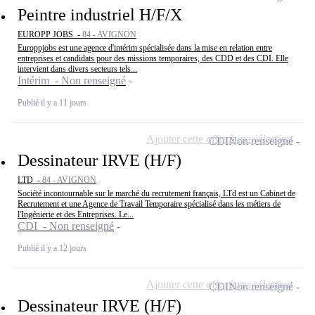
Peintre industriel H/F/X
EUROPP JOBS -
84 - AVIGNON
Europpjobs est une agence d'intérim spécialisée dans la mise en relation entre
entreprises et candidats pour des missions temporaires, des CDD et des CDI. Elle
intervient dans divers secteurs tels...
Intérim - Non renseigné
Publié il y a 11 jours
Ajouter cette offre à ma sélection
CDI
Non renseigné
Dessinateur IRVE (H/F)
LTD -
84 - AVIGNON
Société incontournable sur le marché du recrutement français, LTd est un Cabinet de
Recrutement et une Agence de Travail Temporaire spécialisé dans les métiers de
l'Ingénierie et des Entreprises. Le...
CDI - Non renseigné
Publié il y a 12 jours
Ajouter cette offre à ma sélection
CDI
Non renseigné
Dessinateur IRVE (H/F)