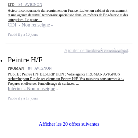
LTD -
84 - AVIGNON
Acteur incontournable du recrutement en France, Ltd est un cabinet de recrutement
et une agence de travail temporaire spécialisée dans les métiers de l'ingénierie et des
entreprises. Le poste :...
CDI - Non renseigné
Publié il y a 16 jours
Ajouter cette offre à ma sélection
Intérim
Non renseigné
Peintre H/F
PROMAN -
84 - AVIGNON
POSTE : Peintre H/F DESCRIPTION : Votre agence PROMAN AVIGNON
recherche pour l'un de ses clients un Peintre H/F. Vos missions consisteront à : -
Préparer et effectuer l'embelissage de surfaces. ...
Intérim - Non renseigné
Publié il y a 17 jours
Afficher les 20 offres suivantes