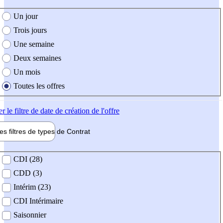
e création de l'offre
Un jour
Trois jours
Une semaine
Deux semaines
Un mois
Toutes les offres
er
le filtre de date de création de l'offre
les filtres de types de
Contrat
de contrat
CDI (28)
CDD (3)
Intérim (23)
CDI Intérimaire
Saisonnier