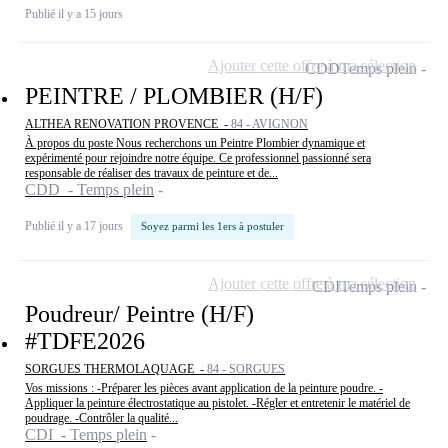
Publié il y a 15 jours
Ajouter cette offre à ma sélection
CDD
Temps plein
PEINTRE / PLOMBIER (H/F)
ALTHEA RENOVATION PROVENCE -
84 - AVIGNON
À propos du poste Nous recherchons un Peintre Plombier dynamique et
expérimenté pour rejoindre notre équipe. Ce professionnel passionné sera
responsable de réaliser des travaux de peinture et de...
CDD - Temps plein
Publié il y a 17 jours
Soyez parmi les 1ers à postuler
Ajouter cette offre à ma sélection
CDI
Temps plein
Poudreur/ Peintre (H/F)
#TDFE2026
SORGUES THERMOLAQUAGE -
84 - SORGUES
Vos missions : -Préparer les pièces avant application de la peinture poudre. -
Appliquer la peinture électrostatique au pistolet. -Régler et entretenir le matériel de
poudrage. -Contrôler la qualité...
CDI - Temps plein