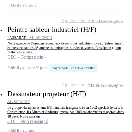
Publié il y a 15 jours
Ajouter cette offre à ma sélection
CDI
Temps plein
Peintre sableur industriel (H/F)
LASSARAT -
84 - AVIGNON
Notre agence de Domazan répond aux besoins des industriels locaux (pétrochimie),
et intervient sur les départements limitrophes sur des ouvrages d'arts (ponts), pour
l'entretien de leurs...
CDI - Temps plein
Publié il y a plus de 30 jours
Soyez parmi les 1ers à postuler
Ajouter cette offre à ma sélection
CDI
Non renseigné
Dessinateur projeteur (H/F)
84 - SORGUES
Le groupe Haladjian est une ETI familiale française crée en 1962 spécialisée dans la
Construction, les Mines et l'Industrie, regroupant 300 collaborateurs et opérant dans
18 pays. Notre mission :...
CDI - Non renseigné
Publié il y a 2 jours