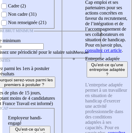
Cap emploi et ses
Cadre (2)
partenaires pour ses
actions concrètes en
Non cadre (31)
faveur du recrutement,
Non renseignée (21)
de l’intégration et de
l’accompagnement de
IRE BRUT MINIMUM
ses collaborateurs en
situation de handicap.
re minimum
Pour en savoir plus,
consultez cet article
.
ssez une périodicité pour le salaire saisi
Entreprise adaptée
NITÉS
Qu'est-ce qu'une
z parmi les 1ers à postuler
entreprise adaptée
résultats
?
urquoi serez-vous parmi les
L'entreprise adaptée
premiers à postuler ?
permet à un travailleur
es de plus de 15 jours,
en situation de
tant moins de 4 candidatures
handicap d'exercer
t France Travail est informé)
une activité
ICAP
professionnelle dans
des conditions
Employeur handi-
adaptées à ses
engagé
capacités. Pour en
Qu'est-ce qu'un
savoir plus,
consultez