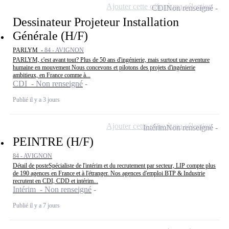
Ajouter cette offre à ma sélection
CDI
Non renseigné
Dessinateur Projeteur Installation
Générale (H/F)
PARLYM -
84 - AVIGNON
PARLYM, c'est avant tout? Plus de 50 ans d'ingénierie, mais surtout une aventure
humaine en mouvement Nous concevons et pilotons des projets d'ingénierie
ambitieux, en France comme à...
CDI - Non renseigné
Publié il y a 3 jours
Ajouter cette offre à ma sélection
Intérim
Non renseigné
PEINTRE (H/F)
84 - AVIGNON
Détail de posteSpécialiste de l'intérim et du recrutement par secteur, LIP compte plus
de 190 agences en France et à l'étranger. Nos agences d'emploi BTP & Industrie
recrutent en CDI, CDD et intérim...
Intérim - Non renseigné
Publié il y a 7 jours