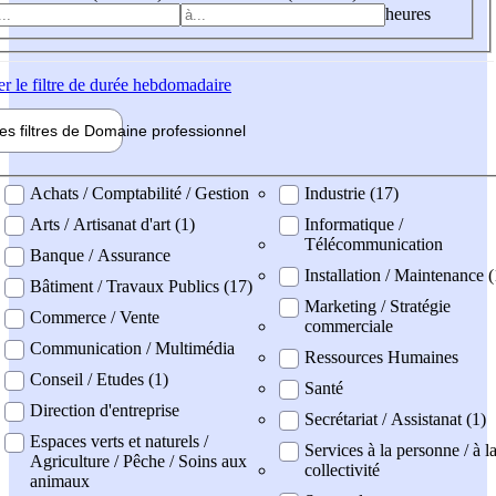
heures
er
le filtre de durée hebdomadaire
les filtres de
Domaine pro
fessionnel
ne professionel
Achats / Comptabilité / Gestion
Industrie (17)
Arts / Artisanat d'art (1)
Informatique /
Télécommunication
Banque / Assurance
Installation / Maintenance 
Bâtiment / Travaux Publics (17)
Marketing / Stratégie
Commerce / Vente
commerciale
Communication / Multimédia
Ressources Humaines
Conseil / Etudes (1)
Santé
Direction d'entreprise
Secrétariat / Assistanat (1)
Espaces verts et naturels /
Services à la personne / à l
Agriculture / Pêche / Soins aux
collectivité
animaux