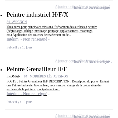
Ajouter cette offre à ma sélection
Intérim
Non renseigné
Peintre industriel H/F/X
84 - AVIGNON
Vous aurez pour principales missions :Préparation des surfaces à peindre
(dégraissage, sablage, masticage, ponçage, applatissement, masquage,
etc.).Application des couches de revêtement ou de...
Intérim - Non renseigné
Publié il y a 10 jours
Ajouter cette offre à ma sélection
Intérim
Non renseigné
Peintre Grenailleur H/F
PROMAN -
84 - MORIÈRES-LÈS-AVIGNON
POSTE : Peintre Grenailleur H/F DESCRIPTION : Description du poste : En tant
que Peintre Industriel Grenailleur, vous serez en charge de la préparation des
surfaces, de la peinture principalement au...
Intérim - Non renseigné
Publié il y a 10 jours
Ajouter cette offre à ma sélection
Intérim
Non renseigné