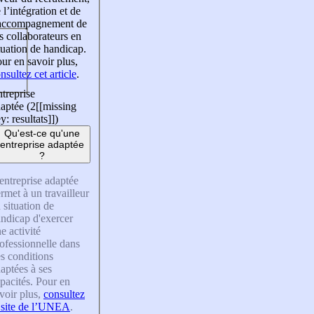
 l’intégration et de
’accompagnement de
s collaborateurs en
tuation de handicap.
ur en savoir plus,
nsultez cet article
.
treprise
aptée (2
[[missing
y: resultats]]
)
Qu'est-ce qu'une
entreprise adaptée
?
entreprise adaptée
rmet à un travailleur
 situation de
ndicap d'exercer
e activité
ofessionnelle dans
s conditions
aptées à ses
pacités. Pour en
voir plus,
consultez
 site de l’UNEA
.