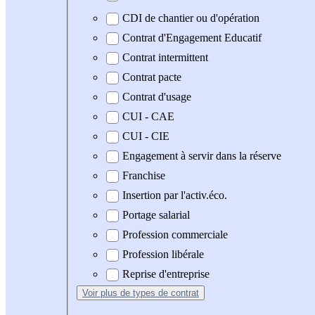
CDI de chantier ou d'opération
Contrat d'Engagement Educatif
Contrat intermittent
Contrat pacte
Contrat d'usage
CUI - CAE
CUI - CIE
Engagement à servir dans la réserve
Franchise
Insertion par l'activ.éco.
Portage salarial
Profession commerciale
Profession libérale
Reprise d'entreprise
Voir plus
de types de contrat