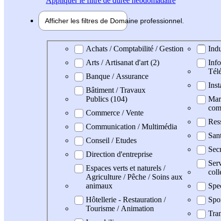
Appliquer
le filtre de durée hebdomadaire
Afficher les filtres de
Domaine pro
fessionnel
Domaine professionel
Achats / Comptabilité / Gestion
Indu
Arts / Artisanat d'art (2)
Info
Tél
Banque / Assurance
Inst
Bâtiment / Travaux
Publics (104)
Mark
com
Commerce / Vente
Res
Communication / Multimédia
San
Conseil / Etudes
Secr
Direction d'entreprise
Serv
Espaces verts et naturels /
coll
Agriculture / Pêche / Soins aux
animaux
Spe
Hôtellerie - Restauration /
Spo
Tourisme / Animation
Tran