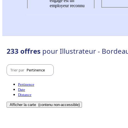
engagé est un
employeur reconnu
233 offres
pour Illustrateur - Bordea
Trier par
Pertinence
Pertinence
Date
Distance
Afficher la carte
(contenu non-accessible)