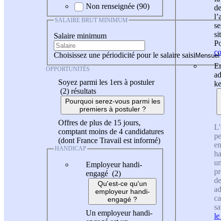
Non renseignée (90)
de
l
SALAIRE BRUT MINIMUM
se
si
Salaire minimum
Po
co
Choisissez une périodicité pour le salaire saisi
En
OPPORTUNITÉS
ad
Soyez parmi les 1ers à postuler
ke
(2)
résultats
Pourquoi serez-vous parmi les
premiers à postuler ?
Offres de plus de 15 jours,
L'
comptant moins de 4 candidatures
pe
(dont France Travail est informé)
en
HANDICAP
ha
un
Employeur handi-
pr
engagé (2)
de
Qu'est-ce qu'un
ad
employeur handi-
ca
engagé ?
sa
Un employeur handi-
le