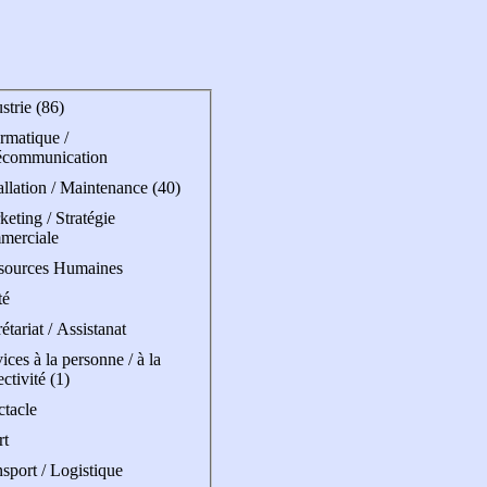
strie (86)
rmatique /
écommunication
allation / Maintenance (40)
eting / Stratégie
merciale
sources Humaines
té
étariat / Assistanat
ices à la personne / à la
ectivité (1)
ctacle
rt
sport / Logistique