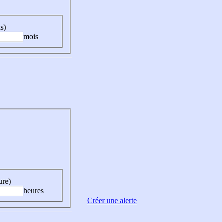
s)
mois
ure)
heures
Créer une alerte