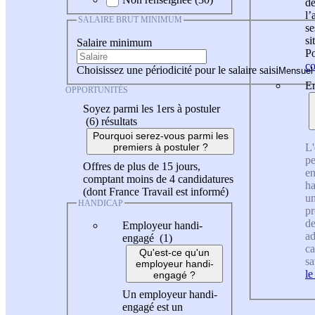
de
l
SALAIRE BRUT MINIMUM
se
si
Salaire minimum
Po
co
Choisissez une périodicité pour le salaire saisi
En
OPPORTUNITÉS
Soyez parmi les 1ers à postuler
(6)
résultats
Pourquoi serez-vous parmi les
L'
premiers à postuler ?
pe
Offres de plus de 15 jours,
en
comptant moins de 4 candidatures
ha
(dont France Travail est informé)
un
HANDICAP
pr
de
Employeur handi-
ad
engagé (1)
ca
Qu'est-ce qu'un
sa
employeur handi-
le
engagé ?
Un employeur handi-
engagé est un