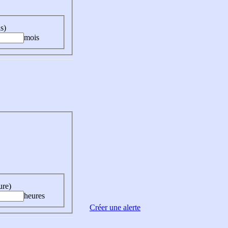
s)
mois
ure)
heures
Créer une alerte