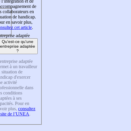
 l’intégration et de
’accompagnement de
s collaborateurs en
tuation de handicap.
ur en savoir plus,
nsultez cet article
.
treprise adaptée
Qu'est-ce qu'une
entreprise adaptée
?
entreprise adaptée
rmet à un travailleur
 situation de
ndicap d'exercer
e activité
ofessionnelle dans
s conditions
aptées à ses
pacités. Pour en
voir plus,
consultez
 site de l’UNEA
.