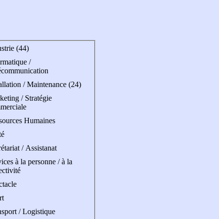
strie (44)
rmatique /
écommunication
allation / Maintenance (24)
eting / Stratégie
merciale
sources Humaines
té
étariat / Assistanat
ices à la personne / à la
ectivité
ctacle
rt
sport / Logistique