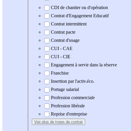
CDI de chantier ou d'opération
Contrat d'Engagement Educatif
Contrat intermittent
Contrat pacte
Contrat d'usage
CUI - CAE
CUI - CIE
Engagement à servir dans la réserve
Franchise
Insertion par l'activ.éco.
Portage salarial
Profession commerciale
Profession libérale
Reprise d'entreprise
Voir plus
de types de contrat