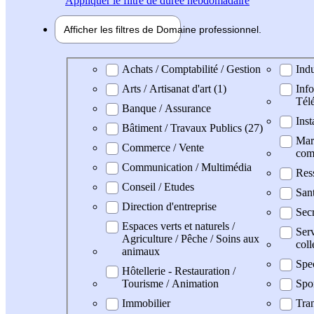
Appliquer
le filtre de durée hebdomadaire
Afficher les filtres de
Domaine pro
fessionnel
Domaine professionel
Achats / Comptabilité / Gestion
Indu
Arts / Artisanat d'art (1)
Info
Tél
Banque / Assurance
Inst
Bâtiment / Travaux Publics (27)
Mark
Commerce / Vente
com
Communication / Multimédia
Res
Conseil / Etudes
San
Direction d'entreprise
Secr
Espaces verts et naturels /
Serv
Agriculture / Pêche / Soins aux
coll
animaux
Spe
Hôtellerie - Restauration /
Tourisme / Animation
Spo
Immobilier
Tran