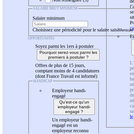
de
l
SALAIRE BRUT MINIMUM
se
si
Salaire minimum
Po
co
Choisissez une périodicité pour le salaire saisi
En
OPPORTUNITÉS
Soyez parmi les 1ers à postuler
Pourquoi serez-vous parmi les
premiers à postuler ?
L'
Offres de plus de 15 jours,
pe
comptant moins de 4 candidatures
en
(dont France Travail est informé)
ha
HANDICAP
un
pr
Employeur handi-
de
engagé
ad
Qu'est-ce qu'un
ca
employeur handi-
sa
engagé ?
le
Un employeur handi-
engagé est un
employeur reconnu