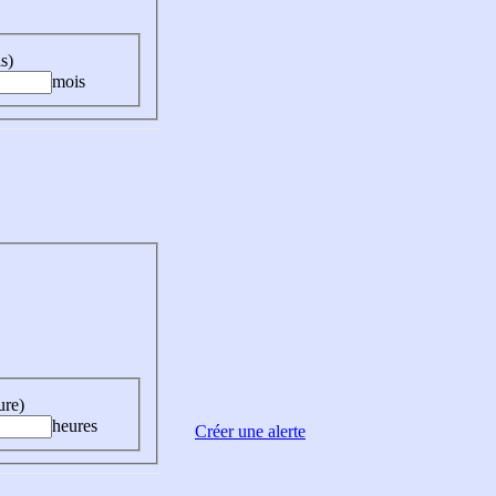
s)
mois
ure)
heures
Créer une alerte