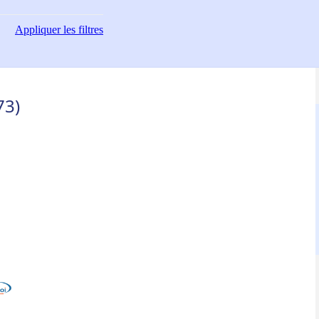
Appliquer
les filtres
73)