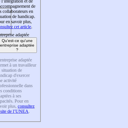
 l’intégration et de
’accompagnement de
s collaborateurs en
tuation de handicap.
ur en savoir plus,
nsultez cet article
.
treprise adaptée
Qu'est-ce qu'une
entreprise adaptée
?
entreprise adaptée
rmet à un travailleur
 situation de
ndicap d'exercer
e activité
ofessionnelle dans
s conditions
aptées à ses
pacités. Pour en
voir plus,
consultez
 site de l’UNEA
.