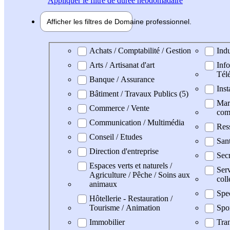
Appliquer
le filtre de durée hebdomadaire
Afficher les filtres de
Domaine pro
fessionnel
Domaine professionel
Achats / Comptabilité / Gestion
Indu
Arts / Artisanat d'art
Info
Tél
Banque / Assurance
Inst
Bâtiment / Travaux Publics (5)
Mark
Commerce / Vente
com
Communication / Multimédia
Res
Conseil / Etudes
San
Direction d'entreprise
Secr
Espaces verts et naturels /
Serv
Agriculture / Pêche / Soins aux
coll
animaux
Spe
Hôtellerie - Restauration /
Tourisme / Animation
Spo
Immobilier
Tran