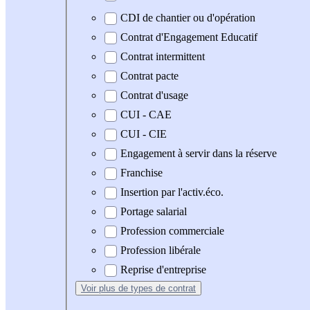
CDI de chantier ou d'opération
Contrat d'Engagement Educatif
Contrat intermittent
Contrat pacte
Contrat d'usage
CUI - CAE
CUI - CIE
Engagement à servir dans la réserve
Franchise
Insertion par l'activ.éco.
Portage salarial
Profession commerciale
Profession libérale
Reprise d'entreprise
Voir plus
de types de contrat