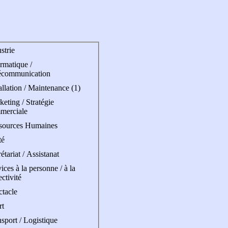
strie
rmatique /
écommunication
allation / Maintenance (1)
eting / Stratégie
merciale
sources Humaines
té
étariat / Assistanat
ices à la personne / à la
ectivité
ctacle
rt
sport / Logistique