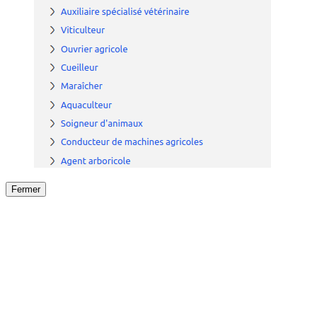
Fermer
Fermer
le détail de l'offre
/
Offre
sur
Offre précéden