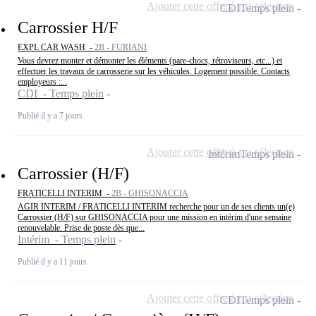
Ajouter cette offre à ma sélection
CDI
Temps plein
Carrossier H/F
EXPL CAR WASH -
2B - FURIANI
Vous devrez monter et démonter les éléments (pare-chocs, rétroviseurs, etc...) et
effectuer les travaux de carrosserie sur les véhicules. Logement possible. Contacts
employeurs :...
CDI - Temps plein
Publié il y a 7 jours
Ajouter cette offre à ma sélection
Intérim
Temps plein
Carrossier (H/F)
FRATICELLI INTERIM -
2B - GHISONACCIA
AGIR INTERIM / FRATICELLI INTERIM recherche pour un de ses clients un(e)
Carrossier (H/F) sur GHISONACCIA pour une mission en intérim d'une semaine
renouvelable. Prise de poste dès que...
Intérim - Temps plein
Publié il y a 11 jours
Ajouter cette offre à ma sélection
CDI
Temps plein