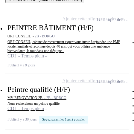
Ajouter cette offre à ma sélection
CDI
Temps plein
PEINTRE BÂTIMENT (H/F)
ORF CONSEIL -
2B - BORGO
ORF CONSEIL, cabinet de recrutement expert vous invite à rejoindre une PME
locale familiale et reconnue depuis 40 ans, qui vous offrira une ambiance
bienveillante, le tout dans une d'équipe...
CDI - Temps plein
Publié il y a 9 jours
Ajouter cette offre à ma sélection
CDI
Temps plein
Peintre qualifié (H/F)
MV RENOVATION 2B -
2B - BORGO
Nous recherchons un peintre qualifié
CDI - Temps plein
Publié il y a 30 jours
Soyez parmi les 1ers à postuler