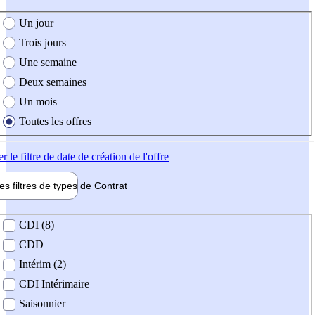
e création de l'offre
Un jour
Trois jours
Une semaine
Deux semaines
Un mois
Toutes les offres
er
le filtre de date de création de l'offre
les filtres de types de
Contrat
de contrat
CDI (8)
CDD
Intérim (2)
CDI Intérimaire
Saisonnier