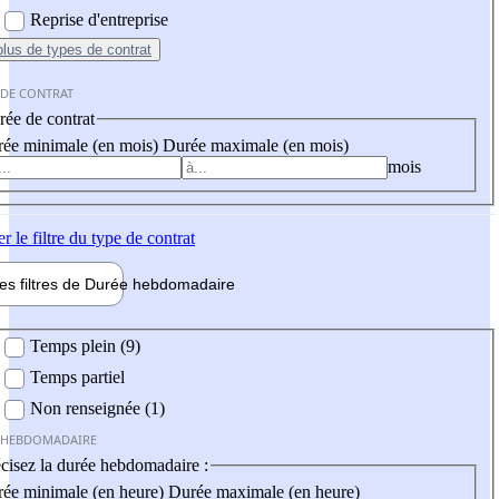
Reprise d'entreprise
plus
de types de contrat
 DE CONTRAT
ée de contrat
ée minimale (en mois)
Durée maximale (en mois)
mois
er
le filtre du type de contrat
les filtres de
Durée hebdo
madaire
 hebdomadaire
Temps plein (9)
Temps partiel
Non renseignée (1)
 HEBDOMADAIRE
cisez la durée hebdomadaire :
ée minimale (en heure)
Durée maximale (en heure)