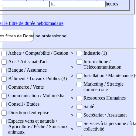
heures
er
le filtre de durée hebdomadaire
les filtres de
Domaine pro
fessionnel
ne professionel
Achats / Comptabilité / Gestion
Industrie (1)
Arts / Artisanat d'art
Informatique /
Télécommunication
Banque / Assurance
Installation / Maintenance (
Bâtiment / Travaux Publics (3)
Marketing / Stratégie
Commerce / Vente
commerciale
Communication / Multimédia
Ressources Humaines
Conseil / Etudes
Santé
Direction d'entreprise
Secrétariat / Assistanat
Espaces verts et naturels /
Services à la personne / à l
Agriculture / Pêche / Soins aux
collectivité
animaux