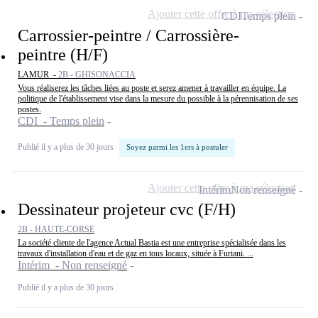
Ajouter cette offre à ma sélection
CDI
Temps plein
Carrossier-peintre / Carrossière-
peintre (H/F)
LAMUR -
2B - GHISONACCIA
Vous réaliserez les tâches liées au poste et serez amener à travailler en équipe. La
politique de l'établissement vise dans la mesure du possible à la pérennisation de ses
postes.
CDI - Temps plein
Publié il y a plus de 30 jours
Soyez parmi les 1ers à postuler
Ajouter cette offre à ma sélection
Intérim
Non renseigné
Dessinateur projeteur cvc (F/H)
2B - HAUTE-CORSE
La société cliente de l'agence Actual Bastia est une entreprise spécialisée dans les
travaux d'installation d'eau et de gaz en tous locaux, située à Furiani. ...
Intérim - Non renseigné
Publié il y a plus de 30 jours