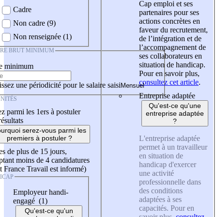
Cap emploi et ses
Cadre
partenaires pour ses
actions concrètes en
Non cadre (9)
faveur du recrutement,
Non renseignée (1)
de l’intégration et de
l’accompagnement de
IRE BRUT MINIMUM
ses collaborateurs en
situation de handicap.
re minimum
Pour en savoir plus,
consultez cet article
.
ssez une périodicité pour le salaire saisi
Entreprise adaptée
NITÉS
Qu'est-ce qu'une
z parmi les 1ers à postuler
entreprise adaptée
résultats
?
urquoi serez-vous parmi les
L'entreprise adaptée
premiers à postuler ?
permet à un travailleur
es de plus de 15 jours,
en situation de
tant moins de 4 candidatures
handicap d'exercer
t France Travail est informé)
une activité
ICAP
professionnelle dans
des conditions
Employeur handi-
adaptées à ses
engagé (1)
capacités. Pour en
Qu'est-ce qu'un
savoir plus,
consultez