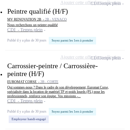
Ajouter cette offre à ma sélection
CDI
Temps plein
Peintre qualifié (H/F)
MV RENOVATION 2B -
2B - VENACO
Nous recherchons un peintre qualifié
CDI - Temps plein
Publié il y a plus de 30 jours
Soyez parmi les 1ers à postuler
Ajouter cette offre à ma sélection
CDI
Temps plein
Carrossier-peintre / Carrossière-
peintre (H/F)
EUROMAT CORSE -
2B - CORTE
Qui sommes-nous ? Dans le cadre de son développement, Euromat Corse,
spécialisée dans la location de matériel TP et poids lourds (PL) pour les
professionnels, renforce son équipe. Vos missions -...
CDI - Temps plein
Publié il y a plus de 30 jours
Soyez parmi les 1ers à postuler
Employeur handi-engagé