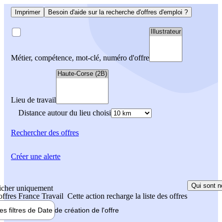
Imprimer
Besoin d'aide sur la recherche d'offres d'emploi ?
Métier, compétence, mot-clé, numéro d'offre
Lieu de travail
Distance autour du lieu choisi
Rechercher
des offres
Créer une alerte
Qui sont n
icher uniquement
 offres France Travail
Cette action recharge la liste des offres
les filtres de
Date de création
de l'offre