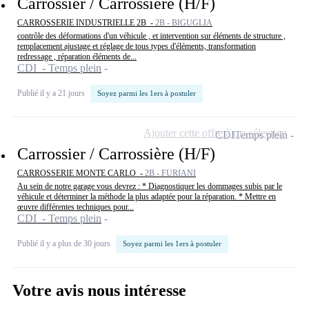
Carrossier / Carrossière (H/F)
CARROSSERIE INDUSTRIELLE 2B -
2B - BIGUGLIA
contrôle des déformations d'un véhicule , et intervention sur éléments de structure ,
remplacement ajustage et réglage de tous types d'éléments, transformation
redressage , réparation éléments de...
CDI - Temps plein
Publié il y a 21 jours
Soyez parmi les 1ers à postuler
Ajouter cette offre à ma sélection
CDI
Temps plein
Carrossier / Carrossière (H/F)
CARROSSERIE MONTE CARLO -
2B - FURIANI
Au sein de notre garage vous devrez : * Diagnostiquer les dommages subis par le
véhicule et déterminer la méthode la plus adaptée pour la réparation. * Mettre en
œuvre différentes techniques pour...
CDI - Temps plein
Publié il y a plus de 30 jours
Soyez parmi les 1ers à postuler
Votre avis nous intéresse