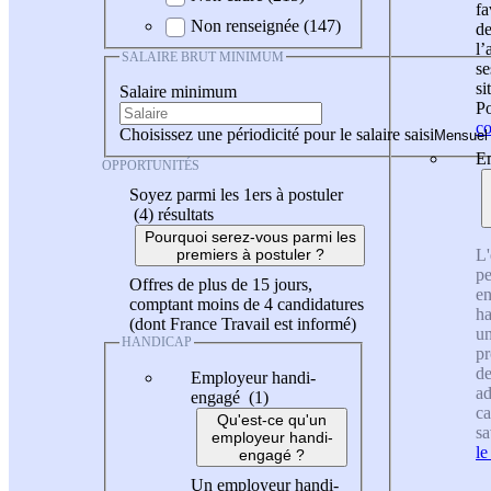
fa
Non renseignée (147)
de
l
SALAIRE BRUT MINIMUM
se
si
Salaire minimum
Po
co
Choisissez une périodicité pour le salaire saisi
En
OPPORTUNITÉS
Soyez parmi les 1ers à postuler
(4)
résultats
Pourquoi serez-vous parmi les
L'
premiers à postuler ?
pe
Offres de plus de 15 jours,
en
comptant moins de 4 candidatures
ha
(dont France Travail est informé)
un
HANDICAP
pr
de
Employeur handi-
ad
engagé (1)
ca
Qu'est-ce qu'un
sa
employeur handi-
le
engagé ?
Un employeur handi-