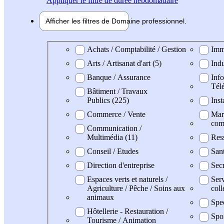
Appliquer
le filtre de durée hebdomadaire
Afficher les filtres de
Domaine pro
fessionnel
Domaine professionel
Achats / Comptabilité / Gestion
Imm
Arts / Artisanat d'art (5)
Indu
Banque / Assurance
Info
Tél
Bâtiment / Travaux
Publics (225)
Inst
Commerce / Vente
Mark
com
Communication /
Multimédia (11)
Res
Conseil / Etudes
San
Direction d'entreprise
Secr
Espaces verts et naturels /
Serv
Agriculture / Pêche / Soins aux
coll
animaux
Spe
Hôtellerie - Restauration /
Spo
Tourisme / Animation