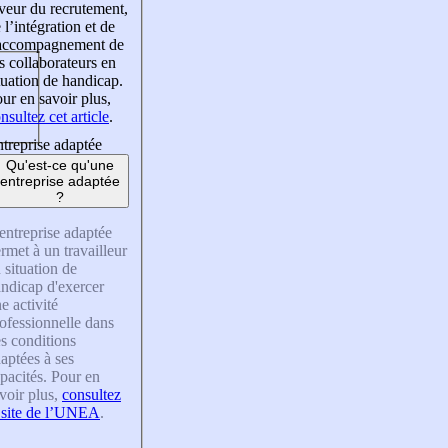
veur du recrutement,
 l’intégration et de
’accompagnement de
s collaborateurs en
tuation de handicap.
ur en savoir plus,
nsultez cet article
.
treprise adaptée
Qu'est-ce qu'une
entreprise adaptée
?
entreprise adaptée
rmet à un travailleur
 situation de
ndicap d'exercer
e activité
ofessionnelle dans
s conditions
aptées à ses
pacités. Pour en
voir plus,
consultez
 site de l’UNEA
.