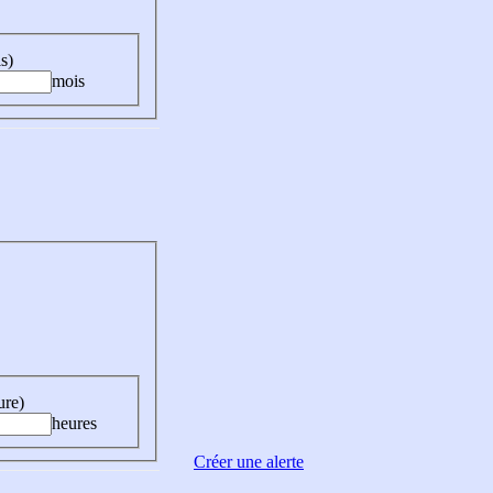
s)
mois
ure)
heures
Créer une alerte