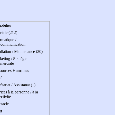
obilier
strie (212)
rmatique /
écommunication
allation / Maintenance (20)
eting / Stratégie
merciale
sources Humaines
té
étariat / Assistanat (1)
ices à la personne / à la
ectivité
ctacle
rt