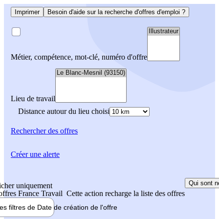
Imprimer
Besoin d'aide sur la recherche d'offres d'emploi ?
Métier, compétence, mot-clé, numéro d'offre
Lieu de travail
Distance autour du lieu choisi
Rechercher
des offres
Créer une alerte
Qui sont n
icher uniquement
 offres France Travail
Cette action recharge la liste des offres
les filtres de
Date de création
de l'offre