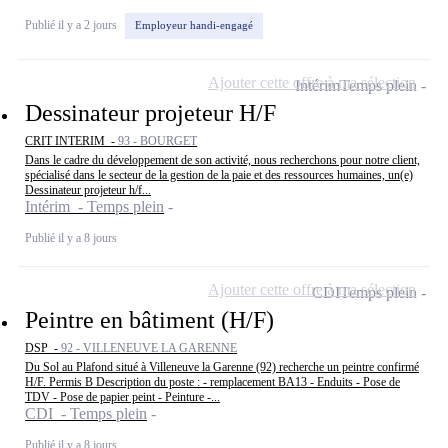
Publié il y a 2 jours
Employeur handi-engagé
Ajouter cette offre à ma sélection
Intérim
Temps plein
Dessinateur projeteur H/F
CRIT INTERIM -
93 - BOURGET
Dans le cadre du développement de son activité, nous recherchons pour notre client,
spécialisé dans le secteur de la gestion de la paie et des ressources humaines, un(e)
Dessinateur projeteur h/f...
Intérim - Temps plein
Publié il y a 8 jours
Ajouter cette offre à ma sélection
CDI
Temps plein
Peintre en bâtiment (H/F)
DSP -
92 - VILLENEUVE LA GARENNE
Du Sol au Plafond situé à Villeneuve la Garenne (92) recherche un peintre confirmé
H/F. Permis B Description du poste : - remplacement BA13 - Enduits - Pose de
TDV - Pose de papier peint - Peinture -...
CDI - Temps plein
Publié il y a 8 jours