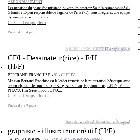
ARRONDISSEMENT
Les missions du poste Vos missions, si vous les acceptez Sous la responsabilité du
Géomètre-Expert responsable de l'agence de Paris (75), vous intégrerez une équipe
dynamique et serez amené.e à...
CDI - Temps plein
Publié il y a 4 jours
Ajouter cette offre à ma sélection
CDI
Temps plein
CDI - Dessinateur(rice) - F/H
(H/F)
BERTRAND FRANCHISE -
92 - CLICHY
Mission Bertrand Franchise est le leader français de la restauration thématique avec
ses enseignes telles que : Burger King, Au Bureau, Hippopotamus, LÉON, Volfoni,
PITAYA Thaï Street Food, JOYO,...
CDI - Temps plein
Publié il y a 9 jours
Ajouter cette offre à ma sélection
Profession libérale
Non renseigné
graphiste - illustrateur créatif (H/F)
TALENTS GROUPE -
75 - PARIS 9E ARRONDISSEMENT