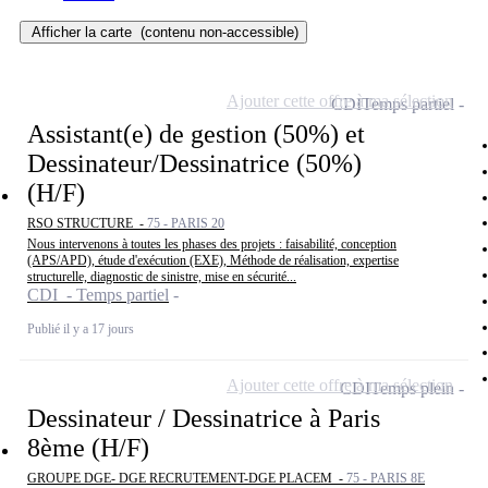
Afficher la carte
(contenu non-accessible)
Ajouter cette offre à ma sélection
CDI
Temps partiel
Assistant(e) de gestion (50%) et
Dessinateur/Dessinatrice (50%)
(H/F)
RSO STRUCTURE -
75 - PARIS 20
Nous intervenons à toutes les phases des projets : faisabilité, conception
(APS/APD), étude d'exécution (EXE), Méthode de réalisation, expertise
structurelle, diagnostic de sinistre, mise en sécurité...
CDI - Temps partiel
Publié il y a 17 jours
Ajouter cette offre à ma sélection
CDI
Temps plein
Dessinateur / Dessinatrice à Paris
8ème (H/F)
GROUPE DGE- DGE RECRUTEMENT-DGE PLACEM -
75 - PARIS 8E