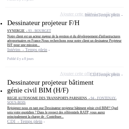
Ajouter cette offre à ma sélection
Intérim
Temps plein
Dessinateur projeteur F/H
SYNERGIE -
93 - BOURGET
Notre client est un acteur majeur de la gestion et du développement d'infrastructures
aéroportuaires en France.Nous recherchons pour notre client un desinateur Projeteur
H/F pour une mission...
Intérim - Temps plein
Publié il y a 8 jours
Ajouter cette offre à ma sélection
CDI
Temps plein
Dessinateur projeteur bâtiment
génie civil BIM (H/F)
REGIE AUTONOME DES TRANSPORTS PARISIENS -
94 - FONTENAY-
SOUS-BOIS
Rejoignez nous en tant que Dessinateur projeteur bâtiment génie civil BIM!! Quel
sera votre quotidien ? Dans le respect des référentiels RATP, vous aurez
principalement la charge de : Contribuer...
CDI - Temps plein