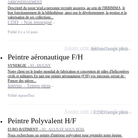
ARRONDISSEMENT
Descriptif du poste:\n\nLa personne recrutée assurera, au sein de l'IRBIMMA, le
bon fonctionnement de la bibliothèque, ainsi que le développement, la gestion et la
valorisation de ses collections...
CDD - Non renseigné
Publié il y a 14 jours
Ajouter cette offre à ma sélection
Intérim
Temps plein
Peintre aéronautique F/H
SYNERGIE -
93 - DUGNY
Notre client est le leader mondial de fabrication et conception de pâles d'hélicoptères
civils et militaires.En tant que peintre aéronautique (F/H) vos missions seront de :
Poncer des pièces...
Intérim - Temps plein
Publié aujourd'hui
Ajouter cette offre à ma sélection
CDD
Temps plein
Peintre Polyvalent H/F
EURO-BATIMENT -
93 - AULNAY SOUS BOIS
Nous recherchons un peintre d'intérieur polyvalent pour rejoindre notre équipe.