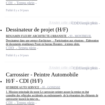
CDI - Temps plein
Publié il y a 14 jours
Ajouter cette offre à ma sélection
CDD
Temps plein
Dessinateur de projet (H/F)
BENJAMIN FLEURY ARCHITECTE-URBANISTE -
93 - MONTREUIL
Dessinateur dans une agence d'archicture : - Participation aux réunions - Elaboration
de documents graphiques Poste en bureau Horaires : à temps plein.
CDD - Temps plein
Publié il y a 14 jours
Ajouter cette offre à ma sélection
CDI
Temps plein
Carrossier - Peintre Automobile
H/F - CDI (H/F)
HYBRIDE AUTO SERVICE -
95 - GONESSE
1. Mission principale du poste Le carrossier-peintre assure la remise en état
complète des véhicules accidentés ou endommagés, de la réparation des éléments de
carrosserie jusqu'à la mise en...
CDI - Temps plein