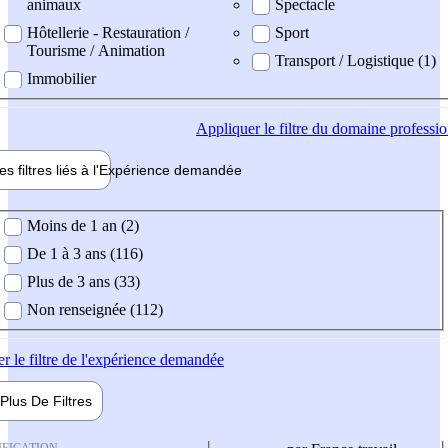
animaux
Spectacle
Hôtellerie - Restauration /
Sport
Tourisme / Animation
Transport / Logistique (1)
Immobilier
Appliquer
le filtre du domaine professi
es filtres liés à l'
Expérience
demandée
ience demandée
Moins de 1 an (2)
De 1 à 3 ans (116)
Plus de 3 ans (33)
Non renseignée (112)
er
le filtre de l'expérience demandée
Plus De
Filtres