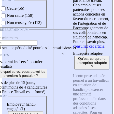
IFICATION
par France travail,
Cap emploi et ses
Cadre (56)
partenaires pour ses
actions concrètes en
Non cadre (158)
faveur du recrutement,
Non renseignée (112)
de l’intégration et de
l’accompagnement de
IRE BRUT MINIMUM
ses collaborateurs en
situation de handicap.
re minimum
Pour en savoir plus,
consultez cet article
.
ssez une périodicité pour le salaire saisi
Entreprise adaptée
NITÉS
Qu'est-ce qu'une
z parmi les 1ers à postuler
entreprise adaptée
résultats
?
urquoi serez-vous parmi les
L'entreprise adaptée
premiers à postuler ?
permet à un travailleur
es de plus de 15 jours,
en situation de
tant moins de 4 candidatures
handicap d'exercer
t France Travail est informé)
une activité
ICAP
professionnelle dans
des conditions
Employeur handi-
adaptées à ses
engagé (1)
capacités. Pour en
Qu'est-ce qu'un