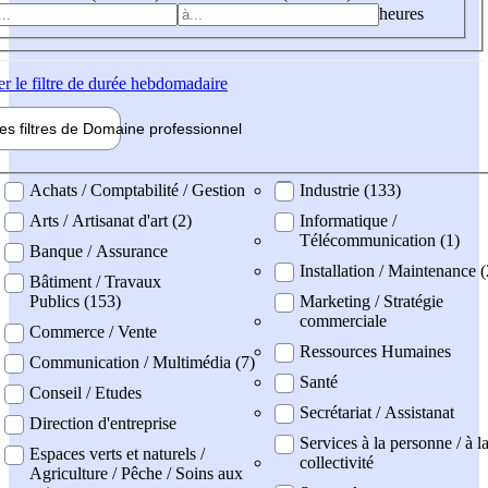
heures
er
le filtre de durée hebdomadaire
les filtres de
Domaine pro
fessionnel
ne professionel
Achats / Comptabilité / Gestion
Industrie (133)
Arts / Artisanat d'art (2)
Informatique /
Télécommunication (1)
Banque / Assurance
Installation / Maintenance 
Bâtiment / Travaux
Publics (153)
Marketing / Stratégie
commerciale
Commerce / Vente
Ressources Humaines
Communication / Multimédia (7)
Santé
Conseil / Etudes
Secrétariat / Assistanat
Direction d'entreprise
Services à la personne / à l
Espaces verts et naturels /
collectivité
Agriculture / Pêche / Soins aux