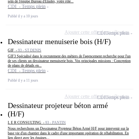
sein de l'équipe Bureau d'Études, votre rôle...
CDI - Temps plein
Publié il y a 10 jours
Ajouter cette offre à ma sélection
CDI
Temps plein
Dessinateur menuiserie bois (H/F)
GIF -
93 - ST DENIS
GIF3 Spécialisé dans le recrutement des métiers de l'agencement recherche pour l'un
de ses clients un dessinateur menuiserie bois. Vos principales missions : Conception
de plans de détails en...
CDI - Temps plein
Publié il y a 11 jours
Ajouter cette offre à ma sélection
CDI
Temps plein
Dessinateur projeteur béton armé
(H/F)
L E R CONSULTING -
93 - PANTIN
Nous recherchons un Dessinateur Projeteur Béton Armé H/F pour intervenir sur la
base vie d'un chantier dans le cadre d'une importante opération de réhabilitation. En
lien direct avec les équipes...