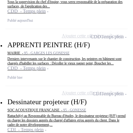
Sous la supervision du chef d'équipe, vous serez responsable de la préparation des
surfaces, de l'application des...
CDD - Temps plein
Publié aujourd'hui
Ajouter cette offre à ma sélection
CDD
Temps plein
APPRENTI PEINTRE (H/F)
MAIRIE -
95 - GARGES LES GONESSE
Derniers intervenants sur le chantier de construction, les peintres en bâtiment sont
chargés d'habiller les surfaces : Décoller le vieux papier peint, Boucher les...
CDD - Temps plein
Publié hier
Ajouter cette offre à ma sélection
CDI
Temps plein
Dessinateur projeteur (H/F)
SOC ACOUSTIQUE FRANCAISE -
95 - GONESSE
Rattaché(e) au Responsable du Bureau d'études, le dessinateur projeteur (H/F) prend
en charge les dossiers auprès du chargé d'affaires et/ou auprès du client. Dans le
cadre de notre développement,...
CDI - Temps plein