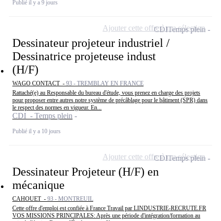
Publié il y a 9 jours
Ajouter cette offre à ma sélection
CDI
Temps plein
Dessinateur projeteur industriel /
Dessinatrice projeteuse indust
(H/F)
WAGO CONTACT -
93 - TREMBLAY EN FRANCE
Rattaché(e) au Responsable du bureau d'étude, vous prenez en charge des projets
pour proposer entre autres notre système de précâblage pour le bâtiment (SPR) dans
le respect des normes en vigueur. En...
CDI - Temps plein
Publié il y a 10 jours
Ajouter cette offre à ma sélection
CDI
Temps plein
Dessinateur Projeteur (H/F) en
mécanique
CAHOUET -
93 - MONTREUIL
Cette offre d'emploi est confiée à France Travail par LINDUSTRIE-RECRUTE.FR
VOS MISSIONS PRINCIPALES: Après une période d'intégration/formation au