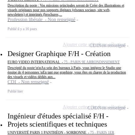
Description du poste : Vos missions principales seront de Créer des illustrations et
visuels originaux pour nos supports digitaux (réseaux sociaux, site web,
newsletters) et imprimés (brochures,...
Profession libérale - Non renseigné
Publié il y a 16 jours
Ajouter cette offre à ma sélection
CDI
Non renseigné
Designer Graphique F/H - Création
EURO VIDEO INTERNATIONAL -
75 - PARIS 9E ARRONDISSEMENT
Descriptif du poste:\n\nAu sein des bureaux à Paris, vous intégrez le Studio une
équipe de 4 personnes.\nEn tant que graphiste, vous êtes en charge de la production
des visuels et vidéos dédiés aux...
CDI - Non renseigné
Publié hier
Ajouter cette offre à ma sélection
CDD
Non renseigné
Ingénieur d'études spécialisé F/H -
Projets scientifiques et techniques
UNIVERSITÉ PARIS 1 PANTHÉON - SORBONNE -
75 - PARIS 1ER