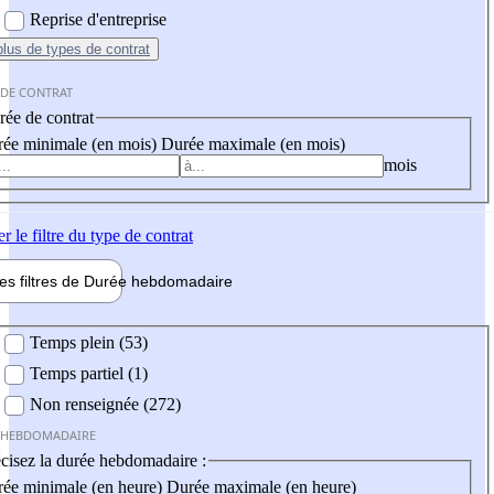
Reprise d'entreprise
plus
de types de contrat
 DE CONTRAT
ée de contrat
ée minimale (en mois)
Durée maximale (en mois)
mois
er
le filtre du type de contrat
les filtres de
Durée hebdo
madaire
 hebdomadaire
Temps plein (53)
Temps partiel (1)
Non renseignée (272)
 HEBDOMADAIRE
cisez la durée hebdomadaire :
ée minimale (en heure)
Durée maximale (en heure)