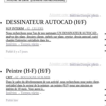
Ajouter cette offre à ma sélection
Intérim
Temps plein
DESSINATEUR AUTOCAD (H/F)
SUP INTERIM -
62 - LILLERS
Nous recherchons pour l'un de nos partenaire UN DESSINATEUR AUTOCAD -
analyse des plans, dossiers clients -métrés sur plans -reprise, dessin autocad -suivi
chantier Entreprise spécialisée dans les...
Intérim - Temps plein
Publié il y a 5 jours
Ajouter cette offre à ma sélection
Intérim
Temps plein
Peintre (H-F) (H/F)
CRIT -
62 - BOULOGNE-SUR-MER
Dans le cadre du développement de son activité, nous recherchons pour notre client,
spécialisé dans le secteur de la peinture, un peintre (H-F) pour une mission en
intérim de 18 mois. Vous aurez à...
Intérim - Temps plein
Publié hier