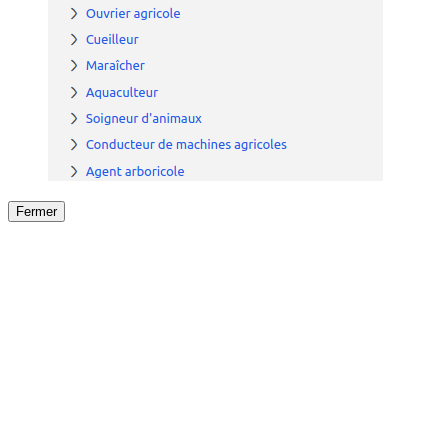
Fermer
Fermer
le détail de l'offre
/
Offre
sur
Offre précéden