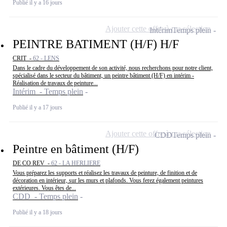
Publié il y a 16 jours
Ajouter cette offre à ma sélection
Intérim
Temps plein
PEINTRE BATIMENT (H/F) H/F
CRIT -
62 - LENS
Dans le cadre du développement de son activité, nous recherchons pour notre client,
spécialisé dans le secteur du bâtiment, un peintre bâtiment (H/F) en intérim -
Réalisation de travaux de peinture...
Intérim - Temps plein
Publié il y a 17 jours
Ajouter cette offre à ma sélection
CDD
Temps plein
Peintre en bâtiment (H/F)
DE CO REV -
62 - LA HERLIERE
Vous préparez les supports et réalisez les travaux de peinture, de finition et de
décoration en intérieur, sur les murs et plafonds. Vous ferez également peintures
extérieures. Vous êtes de...
CDD - Temps plein
Publié il y a 18 jours