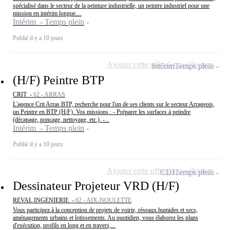
spécialisé dans le secteur de la peinture industrielle, un peintre industriel pour une
mission en intérim longue....
Intérim - Temps plein
Publié il y a 10 jours
Ajouter cette offre à ma sélection
Intérim
Temps plein
(H/F) Peintre BTP
CRIT -
62 - ARRAS
L'agence Crit Arras BTP, recherche pour l'un de ses clients sur le secteur Arrageois,
un Peintre en BTP (H/F). Vos missions : - Préparer les surfaces à peindre
(décapage, ponçage, nettoyage, etc.). -...
Intérim - Temps plein
Publié il y a 10 jours
Ajouter cette offre à ma sélection
CDI
Temps plein
Dessinateur Projeteur VRD (H/F)
REVAL INGENIERIE -
62 - AIX-NOULETTE
Vous participez à la conception de projets de voirie, réseaux humides et secs,
aménagements urbains et lotissements. Au quotidien, vous élaborez les plans
d'exécution, profils en long et en travers,...