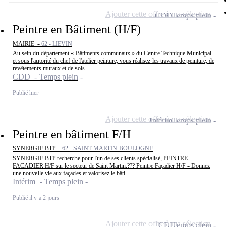
Ajouter cette offre à ma sélection
CDD
Temps plein
Peintre en Bâtiment (H/F)
MAIRIE -
62 - LIEVIN
Au sein du département « Bâtiments communaux » du Centre Technique Municipal
et sous l'autorité du chef de l'atelier peinture, vous réalisez les travaux de peinture, de
revêtements muraux et de sols...
CDD - Temps plein
Publié hier
Ajouter cette offre à ma sélection
Intérim
Temps plein
Peintre en bâtiment F/H
SYNERGIE BTP -
62 - SAINT-MARTIN-BOULOGNE
SYNERGIE BTP recherche pour l'un de ses clients spécialisé, PEINTRE
FACADIER H/F sur le secteur de Saint Martin.??? Peintre Façadier H/F - Donnez
une nouvelle vie aux façades et valorisez le bâti...
Intérim - Temps plein
Publié il y a 2 jours
Ajouter cette offre à ma sélection
CDI
Temps plein