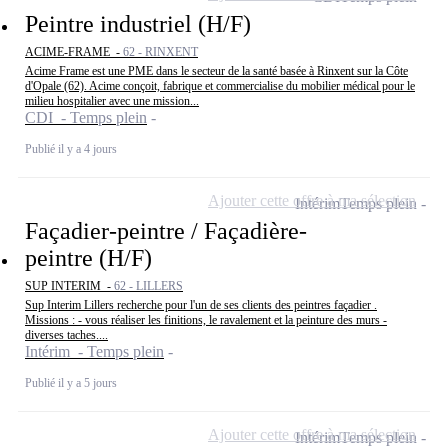
Peintre industriel (H/F)
ACIME-FRAME -
62 - RINXENT
Acime Frame est une PME dans le secteur de la santé basée à Rinxent sur la Côte
d'Opale (62). Acime conçoit, fabrique et commercialise du mobilier médical pour le
milieu hospitalier avec une mission...
CDI - Temps plein
Publié il y a 4 jours
Ajouter cette offre à ma sélection
Intérim
Temps plein
Façadier-peintre / Façadière-
peintre (H/F)
SUP INTERIM -
62 - LILLERS
Sup Interim Lillers recherche pour l'un de ses clients des peintres façadier .
Missions : - vous réaliser les finitions, le ravalement et la peinture des murs -
diverses taches....
Intérim - Temps plein
Publié il y a 5 jours
Ajouter cette offre à ma sélection
Intérim
Temps plein