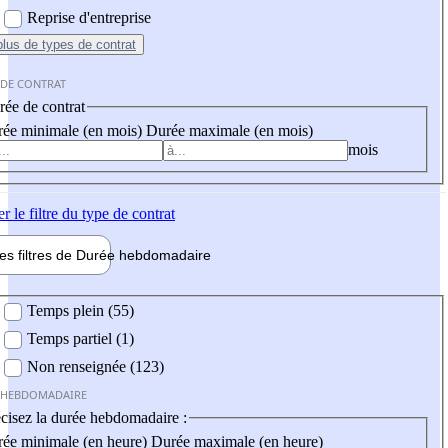
Reprise d'entreprise
plus
de types de contrat
 DE CONTRAT
ée de contrat
ée minimale (en mois)
Durée maximale (en mois)
mois
er
le filtre du type de contrat
les filtres de
Durée hebdo
madaire
 hebdomadaire
Temps plein (55)
Temps partiel (1)
Non renseignée (123)
 HEBDOMADAIRE
cisez la durée hebdomadaire :
ée minimale (en heure)
Durée maximale (en heure)