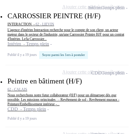
Ajouter cette offre à ma sélection
Intérim
Temps plein
CARROSSIER PEINTRE (H/F)
INTERACTION -
62 - LIEVIN
L'agence d'intérim Interaction recherche pour le compte de son client, un acteur
majeur dans le secteur de l'industrie, un/une Carrossier Peintre H/F pour un contrat
d'Intérim. Le/la Carrossier...
Intérim - Temps plein
Publié il y a 19 jours
Soyez parmi les 1ers à postuler
Ajouter cette offre à ma sélection
CDD
Temps plein
Peintre en bâtiment (H/F)
62 - CALAIS
Nous recherchons notre futur collaborateur (H/F) pour un démarrage dès que
possible. Les missions principales : - Revêtement de sol - Revêtement muraux -
Peinture/Embellissement intérieur -...
CDD - Temps plein
Publié il y a 19 jours
Ajouter cette offre à ma sélection