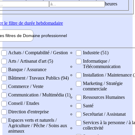
heures
er
le filtre de durée hebdomadaire
les filtres de
Domaine pro
fessionnel
ne professionel
Achats / Comptabilité / Gestion
Industrie (51)
Arts / Artisanat d'art (5)
Informatique /
Télécommunication
Banque / Assurance
Installation / Maintenance 
Bâtiment / Travaux Publics (94)
Marketing / Stratégie
Commerce / Vente
commerciale
Communication / Multimédia (1)
Ressources Humaines
Conseil / Etudes
Santé
Direction d'entreprise
Secrétariat / Assistanat
Espaces verts et naturels /
Services à la personne / à l
Agriculture / Pêche / Soins aux
collectivité
animaux