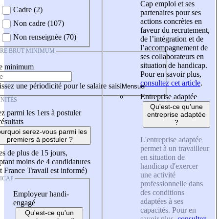
Cap emploi et ses
Cadre (2)
partenaires pour ses
actions concrètes en
Non cadre (107)
faveur du recrutement,
Non renseignée (70)
de l’intégration et de
l’accompagnement de
IRE BRUT MINIMUM
ses collaborateurs en
situation de handicap.
re minimum
Pour en savoir plus,
consultez cet article
.
ssez une périodicité pour le salaire saisi
Entreprise adaptée
NITÉS
Qu'est-ce qu'une
z parmi les 1ers à postuler
entreprise adaptée
résultats
?
urquoi serez-vous parmi les
L'entreprise adaptée
premiers à postuler ?
permet à un travailleur
es de plus de 15 jours,
en situation de
tant moins de 4 candidatures
handicap d'exercer
t France Travail est informé)
une activité
ICAP
professionnelle dans
des conditions
Employeur handi-
adaptées à ses
engagé
capacités. Pour en
Qu'est-ce qu'un
savoir plus,
consultez