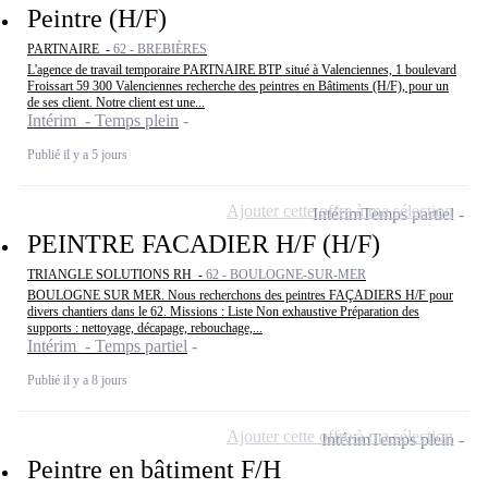
Peintre (H/F)
PARTNAIRE -
62 - BREBIÈRES
L'agence de travail temporaire PARTNAIRE BTP situé à Valenciennes, 1 boulevard
Froissart 59 300 Valenciennes recherche des peintres en Bâtiments (H/F), pour un
de ses client. Notre client est une...
Intérim - Temps plein
Publié il y a 5 jours
Ajouter cette offre à ma sélection
Intérim
Temps partiel
PEINTRE FACADIER H/F (H/F)
TRIANGLE SOLUTIONS RH -
62 - BOULOGNE-SUR-MER
BOULOGNE SUR MER. Nous recherchons des peintres FAÇADIERS H/F pour
divers chantiers dans le 62. Missions : Liste Non exhaustive Préparation des
supports : nettoyage, décapage, rebouchage,...
Intérim - Temps partiel
Publié il y a 8 jours
Ajouter cette offre à ma sélection
Intérim
Temps plein
Peintre en bâtiment F/H