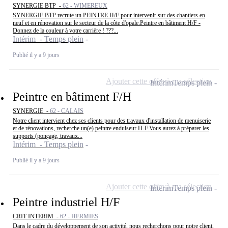
SYNERGIE BTP -
62 - WIMEREUX
SYNERGIE BTP recrute un PEINTRE H/F pour intervenir sur des chantiers en
neuf et en rénovation sur le secteur de la côte d'opale.Peintre en bâtiment H/F -
Donnez de la couleur à votre carrière ! ???...
Intérim - Temps plein
Publié il y a 9 jours
Ajouter cette offre à ma sélection
Intérim
Temps plein
Peintre en bâtiment F/H
SYNERGIE -
62 - CALAIS
Notre client intervient chez ses clients pour des travaux d'installation de menuiserie
et de rénovations, recherche un(e) peintre enduiseur H-F.Vous aurez à préparer les
supports (ponçage, travaux...
Intérim - Temps plein
Publié il y a 9 jours
Ajouter cette offre à ma sélection
Intérim
Temps plein
Peintre industriel H/F
CRIT INTERIM -
62 - HERMIES
Dans le cadre du développement de son activité, nous recherchons pour notre client,