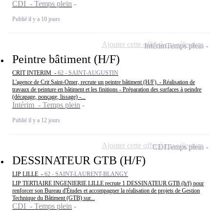
CDI - Temps plein
Publié il y a 10 jours
Ajouter cette offre à ma sélection
Intérim
Temps plein
Peintre bâtiment (H/F)
CRIT INTERIM -
62 - SAINT-AUGUSTIN
L'agence de Crit Saint-Omer, recrute un peintre bâtiment (H/F). - Réalisation de
travaux de peinture en bâtiment et les finitions - Préparation des surfaces à peindre
(décapage, ponçage, lissage) -...
Intérim - Temps plein
Publié il y a 12 jours
Ajouter cette offre à ma sélection
CDI
Temps plein
DESSINATEUR GTB (H/F)
LIP LILLE -
62 - SAINT-LAURENT-BLANGY
LIP TERTIAIRE INGENIERIE LILLE recrute 1 DESSINATEUR GTB (h/f) pour
renforcer son Bureau d'Études et accompagner la réalisation de projets de Gestion
Technique du Bâtiment (GTB) sur...
CDI - Temps plein