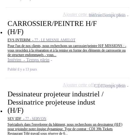
Ajouter cette offre à ma sélection
Intérim
Temps plein
CARROSSIER/PEINTRE H/F
(H/F)
EVS INTERIM -
77 - LE MESNIL AMELOT
Pour l'un de nos clients, nous recherchons un carrossier/peintre H/F MISSIONS : -
vous procédez à la réparation et à la remise en forme des éléments de carrosserie ou
de structure endommagés - vous...
Intérim - Temps plein
Publié il y a 13 jours
Ajouter cette offre à ma sélection
CDI
Temps plein
Dessinateur projeteur industriel /
Dessinatrice projeteuse indust
(H/F)
SEV IDF -
77 - SERVON
Spécialisés dans l'enveloppe du bâtiment, nous recherchons un dessinateur (H/F)
pour rejoindre notre équipe dynamique. Type de contrat : CDI 39h Tickets
Restaurant Télé-travail sous réserve de 6...