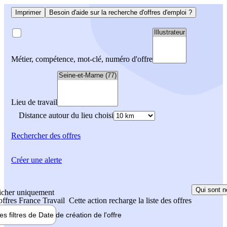
Imprimer
Besoin d'aide sur la recherche d'offres d'emploi ?
Métier, compétence, mot-clé, numéro d'offre
Lieu de travail
Distance autour du lieu choisi
Rechercher
des offres
Créer une alerte
Qui sont n
icher uniquement
 offres France Travail
Cette action recharge la liste des offres
les filtres de
Date de création
de l'offre