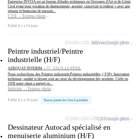
Entreprise INVOA est un bureau d'études techniques en Ouvrages d'Art et de Génie
Civil ayant pour vocation de diagnostiquer, assister, concevoir et réaliser « avec une
rigueur et beaucoup de passion...
CDI - Temps plein
Publié il y a 14 jours
Ajouter cette offre à ma sélection
Intérim
Temps plein
Peintre industriel/Peintre
industrielle (H/F)
ADEQUAT INTERIM -
77 - VAUX-LE-PÉNIL
Nous recherchons des Peintres industriels/Peintres industrielles, ( F/H). Innovation
technique, qualité et design sont au cœur du développement des produits. Créée en
1958 notre client a intégré en...
Intérim - Temps plein
Publié il y a 18 jours
Soyez parmi les 1ers à postuler
Ajouter cette offre à ma sélection
CDI
Temps plein
Dessinateur Autocad spécialisé en
menuiserie aluminium (H/F)