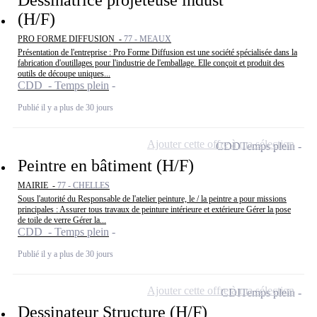
(H/F)
PRO FORME DIFFUSION -
77 - MEAUX
Présentation de l'entreprise : Pro Forme Diffusion est une société spécialisée dans la
fabrication d'outillages pour l'industrie de l'emballage. Elle conçoit et produit des
outils de découpe uniques...
CDD - Temps plein
Publié il y a plus de 30 jours
Ajouter cette offre à ma sélection
CDD
Temps plein
Peintre en bâtiment (H/F)
MAIRIE -
77 - CHELLES
Sous l'autorité du Responsable de l'atelier peinture, le / la peintre a pour missions
principales : Assurer tous travaux de peinture intérieure et extérieure Gérer la pose
de toile de verre Gérer la...
CDD - Temps plein
Publié il y a plus de 30 jours
Ajouter cette offre à ma sélection
CDI
Temps plein
Dessinateur Structure (H/F)