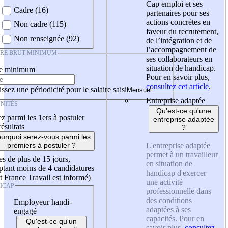
Cap emploi et ses
Cadre (16)
partenaires pour ses
actions concrètes en
Non cadre (115)
faveur du recrutement,
Non renseignée (92)
de l’intégration et de
l’accompagnement de
IRE BRUT MINIMUM
ses collaborateurs en
situation de handicap.
re minimum
Pour en savoir plus,
consultez cet article
.
ssez une périodicité pour le salaire saisi
Entreprise adaptée
NITÉS
Qu'est-ce qu'une
z parmi les 1ers à postuler
entreprise adaptée
résultats
?
urquoi serez-vous parmi les
L'entreprise adaptée
premiers à postuler ?
permet à un travailleur
es de plus de 15 jours,
en situation de
tant moins de 4 candidatures
handicap d'exercer
t France Travail est informé)
une activité
ICAP
professionnelle dans
des conditions
Employeur handi-
adaptées à ses
engagé
capacités. Pour en
Qu'est-ce qu'un
savoir plus,
consultez