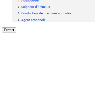
Fermer
Fermer
le détail de l'offre
/
Offre
sur
Offre précéden