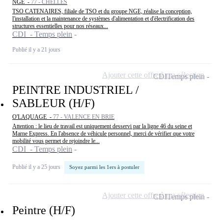
NGE -
77 - CHELLES
TSO CATENAIRES, filiale de TSO et du groupe NGE, réalise la conception,
l'installation et la maintenance de systèmes d'alimentation et d'électrification des
structures essentielles pour nos réseaux...
CDI - Temps plein
Publié il y a 21 jours
Ajouter cette offre à ma sélection
CDI
Temps plein
PEINTRE INDUSTRIEL /
SABLEUR (H/F)
O'LAQUAGE -
77 - VALENCE EN BRIE
Attention : le lieu de travail est uniquement desservi par la ligne 46 du seine et
Marne Express. En l'absence de véhicule personnel, merci de vérifier que votre
mobilité vous permet de rejoindre le...
CDI - Temps plein
Publié il y a 25 jours
Soyez parmi les 1ers à postuler
Ajouter cette offre à ma sélection
CDI
Temps plein
Peintre (H/F)