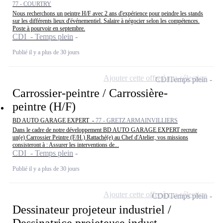
77 - COURTRY
Nous recherchons un peintre H/F avec 2 ans d'expérience pour peindre les stands
sur les différents lieux d'événementiel. Salaire à négocier selon les compétences.
Poste à pourvoir en septembre.
CDI - Temps plein
Publié il y a plus de 30 jours
Ajouter cette offre à ma sélection
CDI
Temps plein
Carrossier-peintre / Carrossière-
peintre (H/F)
BD AUTO GARAGE EXPERT -
77 - GRETZ ARMAINVILLIERS
Dans le cadre de notre développement BD AUTO GARAGE EXPERT recrute
un(e) Carrossier Peintre (F/H.) Rattaché(e) au Chef d'Atelier, vos missions
consisteront à : Assurer les interventions de...
CDI - Temps plein
Publié il y a plus de 30 jours
Ajouter cette offre à ma sélection
CDD
Temps plein
Dessinateur projeteur industriel /
Dessinatrice projeteuse indust