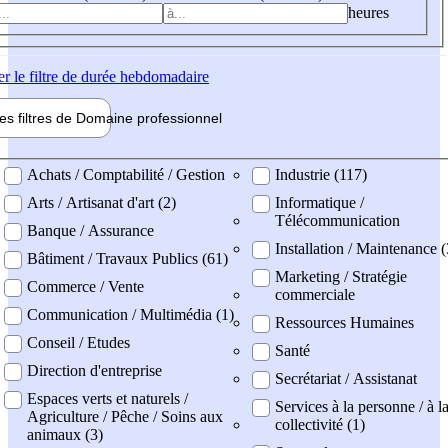
heures
er
le filtre de durée hebdomadaire
les filtres de
Domaine pro
fessionnel
ne professionel
Achats / Comptabilité / Gestion
Industrie (117)
Arts / Artisanat d'art (2)
Informatique /
Télécommunication
Banque / Assurance
Installation / Maintenance 
Bâtiment / Travaux Publics (61)
Marketing / Stratégie
Commerce / Vente
commerciale
Communication / Multimédia (1)
Ressources Humaines
Conseil / Etudes
Santé
Direction d'entreprise
Secrétariat / Assistanat
Espaces verts et naturels /
Services à la personne / à l
Agriculture / Pêche / Soins aux
collectivité (1)
animaux (3)