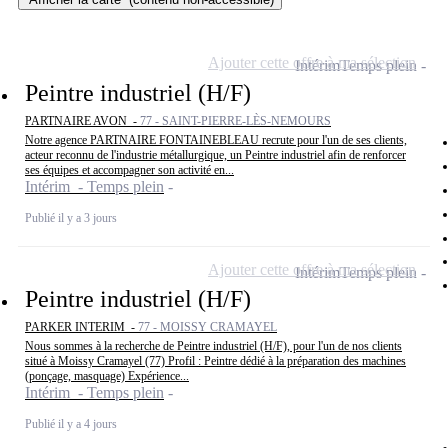
Ajouter cette offre à ma sélection
Intérim
Temps plein
Peintre industriel (H/F)
PARTNAIRE AVON -
77 - SAINT-PIERRE-LÈS-NEMOURS
Notre agence PARTNAIRE FONTAINEBLEAU recrute pour l'un de ses clients,
acteur reconnu de l'industrie métallurgique, un Peintre industriel afin de renforcer
ses équipes et accompagner son activité en...
Intérim - Temps plein
Publié il y a 3 jours
Ajouter cette offre à ma sélection
Intérim
Temps plein
Peintre industriel (H/F)
PARKER INTERIM -
77 - MOISSY CRAMAYEL
Nous sommes à la recherche de Peintre industriel (H/F), pour l'un de nos clients
situé à Moissy Cramayel (77) Profil : Peintre dédié à la préparation des machines
(ponçage, masquage) Expérience...
Intérim - Temps plein
Publié il y a 4 jours