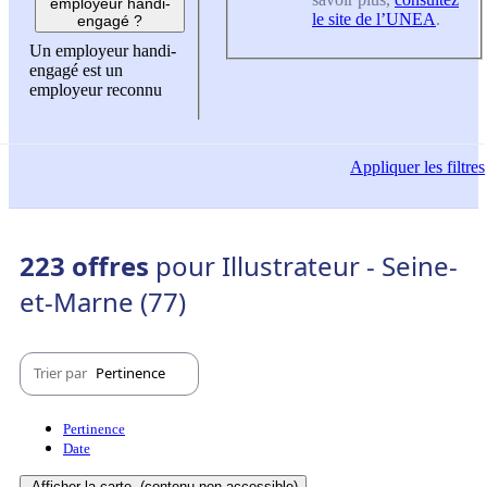
employeur handi-
le site de l’UNEA
.
engagé ?
Un employeur handi-
engagé est un
employeur reconnu
Appliquer
les filtres
223 offres
pour Illustrateur - Seine-
et-Marne (77)
Trier par
Pertinence
Pertinence
Date
Afficher la carte
(contenu non-accessible)