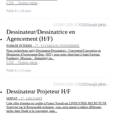
CDI - Temps plein
Publié il y a 20 jours
Ajouter cette offre à ma sélection
CDI
Temps plein
Dessinateur/Dessinatrice en
Agencement (H/F)
PARKER INTERIM -
77 - ST FARGEAU PONTHIERRY
Nous recherchons un(e) Dessinateur/Dessinatrice - Concepteur/Conceptrice en
Menuiserie d'Agencement Bois, (H/F), pour notre client basé à Saint-Fargeau-
Ponthierry. Missions : -Rattaché(e) au...
CDI - Temps plein
Publié il y a 13 jours
Ajouter cette offre à ma sélection
CDI
Temps plein
Dessinateur Projeteur H/F
SERVAT -
77 - LIEUSAINT
Cette offre d'emploi est confiée à France Travail par LINDUSTRIE-RECRUTE.FR
Supervisé par le Responsable technique, vous serez amené à réaliser différentes
taches dans l'étude et la conception, mais...