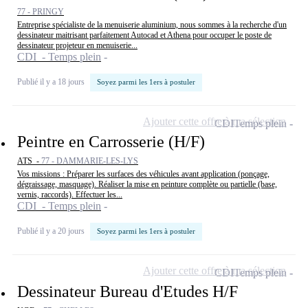
77 - PRINGY
Entreprise spécialiste de la menuiserie aluminium, nous sommes à la recherche d'un
dessinateur maitrisant parfaitement Autocad et Athena pour occuper le poste de
dessinateur projeteur en menuiserie...
CDI - Temps plein
Publié il y a 18 jours
Soyez parmi les 1ers à postuler
Ajouter cette offre à ma sélection
CDI
Temps plein
Peintre en Carrosserie (H/F)
ATS -
77 - DAMMARIE-LES-LYS
Vos missions : Préparer les surfaces des véhicules avant application (ponçage,
dégraissage, masquage). Réaliser la mise en peinture complète ou partielle (base,
vernis, raccords). Effectuer les...
CDI - Temps plein
Publié il y a 20 jours
Soyez parmi les 1ers à postuler
Ajouter cette offre à ma sélection
CDI
Temps plein
Dessinateur Bureau d'Etudes H/F