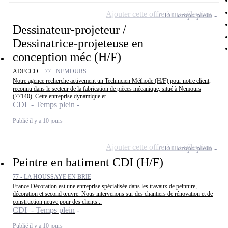
Ajouter cette offre à ma sélection
CDI
Temps plein
Dessinateur-projeteur /
Dessinatrice-projeteuse en
conception méc (H/F)
ADECCO -
77 - NEMOURS
Notre agence recherche activement un Technicien Méthode (H/F) pour notre client,
reconnu dans le secteur de la fabrication de pièces mécanique, situé à Nemours
(77140). Cette entreprise dynamique et...
CDI - Temps plein
Publié il y a 10 jours
Ajouter cette offre à ma sélection
CDI
Temps plein
Peintre en batiment CDI (H/F)
77 - LA HOUSSAYE EN BRIE
France Décoration est une entreprise spécialisée dans les travaux de peinture,
décoration et second œuvre. Nous intervenons sur des chantiers de rénovation et de
construction neuve pour des clients...
CDI - Temps plein
Publié il y a 10 jours