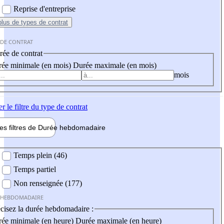
Reprise d'entreprise
plus
de types de contrat
 DE CONTRAT
ée de contrat
ée minimale (en mois)
Durée maximale (en mois)
mois
er
le filtre du type de contrat
les filtres de
Durée hebdo
madaire
 hebdomadaire
Temps plein (46)
Temps partiel
Non renseignée (177)
 HEBDOMADAIRE
cisez la durée hebdomadaire :
ée minimale (en heure)
Durée maximale (en heure)