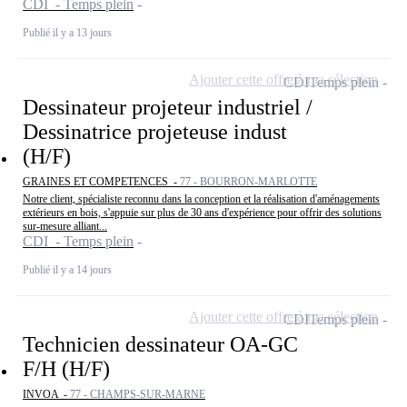
CDI - Temps plein
Publié il y a 13 jours
Ajouter cette offre à ma sélection
CDI
Temps plein
Dessinateur projeteur industriel /
Dessinatrice projeteuse indust
(H/F)
GRAINES ET COMPETENCES -
77 - BOURRON-MARLOTTE
Notre client, spécialiste reconnu dans la conception et la réalisation d'aménagements
extérieurs en bois, s'appuie sur plus de 30 ans d'expérience pour offrir des solutions
sur-mesure alliant...
CDI - Temps plein
Publié il y a 14 jours
Ajouter cette offre à ma sélection
CDI
Temps plein
Technicien dessinateur OA-GC
F/H (H/F)
INVOA -
77 - CHAMPS-SUR-MARNE