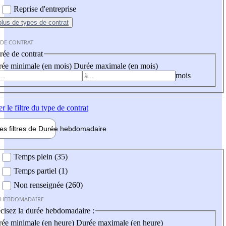
Reprise d'entreprise
plus
de types de contrat
 DE CONTRAT
ée de contrat
ée minimale (en mois)
Durée maximale (en mois)
mois
er
le filtre du type de contrat
les filtres de
Durée hebdo
madaire
 hebdomadaire
Temps plein (35)
Temps partiel (1)
Non renseignée (260)
 HEBDOMADAIRE
cisez la durée hebdomadaire :
ée minimale (en heure)
Durée maximale (en heure)