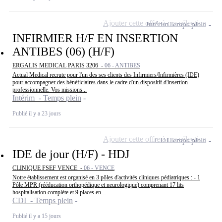
Ajouter cette offre à ma sélection
Intérim
Temps plein
INFIRMIER H/F EN INSERTION
ANTIBES (06) (H/F)
ERGALIS MEDICAL PARIS 3206 -
06 - ANTIBES
Actual Medical recrute pour l'un des ses clients des Infirmiers/Infirmières (IDE)
pour accompagner des bénéficiaires dans le cadre d'un dispositif d'insertion
professionnelle. Vos missions...
Intérim - Temps plein
Publié il y a 23 jours
Ajouter cette offre à ma sélection
CDI
Temps plein
IDE de jour (H/F) - HDJ
CLINIQUE FSEF VENCE -
06 - VENCE
Notre établissement est organisé en 3 pôles d'activités cliniques pédiatriques : - 1
Pôle MPR (rééducation orthopédique et neurologique) comprenant 17 lits
hospitalisation complète et 9 places en...
CDI - Temps plein
Publié il y a 15 jours