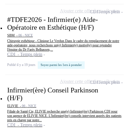
Ajouter cette offre à ma sélection
CDI
Temps plein
#TDFE2026 - Infirmier(e) Aide-
Opératoire en Esthétique (H/F)
SBM -
06 - NICE
Chirurgie esthétique - Clinique Le Verdun Dans le cadre du remplacement de notre
aide-opératoire, nous recherchons un(e) Infirmier(e) motivé(e) pour rejoindre
l'équipe du Dr Farès Belhassen,...
CDI - Temps plein
Publié il y a 19 jours
Soyez parmi les 1ers à postuler
Ajouter cette offre à ma sélection
CDI
Temps plein
Infirmier(ère) Conseil Parkinson
(H/F)
ELIVIE -
06 - NICE
Filiale de Santé Cie, ELIVIE recherche une(e) Infirmier(ère) Parkinson CDI pour
son agence de ELIVIE NICE. L'Infirmier(ère) conseils intervient auprès des patients
pris en charge par notre...
CDI - Temps plein