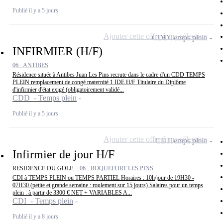
Publié il y a 5 jours
Ajouter cette offre à ma sélection
CDD
Temps plein
INFIRMIER (H/F)
06 - ANTIBES
Résidence située à Antibes Juan Les Pins recrute dans le cadre d'un CDD TEMPS
PLEIN remplacement de congé maternité 1 IDE H/F Titulaire du Diplôme
d'infirmier d'état exigé (obligatoirement validé...
CDD - Temps plein
Publié il y a 5 jours
Ajouter cette offre à ma sélection
CDI
Temps plein
Infirmier de jour H/F
RESIDENCE DU GOLF -
06 - ROQUEFORT LES PINS
CDI à TEMPS PLEIN ou TEMPS PARTIEL Horaires : 10h/jour de 19H30 -
07H30 (petite et grande semaine : roulement sur 15 jours) Salaires pour un temps
plein : à partir de 3300 € NET + VARIABLES A...
CDI - Temps plein
Publié il y a 8 jours