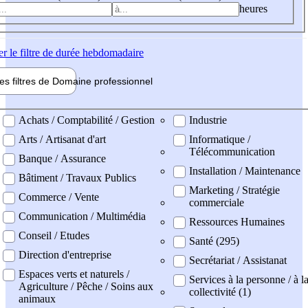
heures
er
le filtre de durée hebdomadaire
les filtres de
Domaine pro
fessionnel
ne professionel
Achats / Comptabilité / Gestion
Industrie
Arts / Artisanat d'art
Informatique /
Télécommunication
Banque / Assurance
Installation / Maintenance
Bâtiment / Travaux Publics
Marketing / Stratégie
Commerce / Vente
commerciale
Communication / Multimédia
Ressources Humaines
Conseil / Etudes
Santé (295)
Direction d'entreprise
Secrétariat / Assistanat
Espaces verts et naturels /
Services à la personne / à l
Agriculture / Pêche / Soins aux
collectivité (1)
animaux