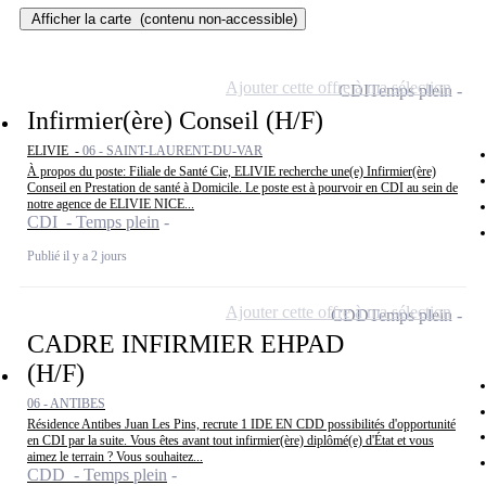
Afficher la carte
(contenu non-accessible)
Ajouter cette offre à ma sélection
CDI
Temps plein
Infirmier(ère) Conseil (H/F)
ELIVIE -
06 - SAINT-LAURENT-DU-VAR
À propos du poste: Filiale de Santé Cie, ELIVIE recherche une(e) Infirmier(ère)
Conseil en Prestation de santé à Domicile. Le poste est à pourvoir en CDI au sein de
notre agence de ELIVIE NICE...
CDI - Temps plein
Publié il y a 2 jours
Ajouter cette offre à ma sélection
CDD
Temps plein
CADRE INFIRMIER EHPAD
(H/F)
06 - ANTIBES
Résidence Antibes Juan Les Pins, recrute 1 IDE EN CDD possibilités d'opportunité
en CDI par la suite. Vous êtes avant tout infirmier(ère) diplômé(e) d'État et vous
aimez le terrain ? Vous souhaitez...
CDD - Temps plein