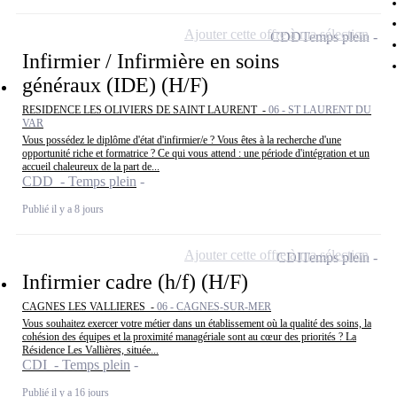
Ajouter cette offre à ma sélection
CDD
Temps plein
Infirmier / Infirmière en soins
généraux (IDE) (H/F)
RESIDENCE LES OLIVIERS DE SAINT LAURENT -
06 - ST LAURENT DU
VAR
Vous possédez le diplôme d'état d'infirmier/e ? Vous êtes à la recherche d'une
opportunité riche et formatrice ? Ce qui vous attend : une période d'intégration et un
accueil chaleureux de la part de...
CDD - Temps plein
Publié il y a 8 jours
Ajouter cette offre à ma sélection
CDI
Temps plein
Infirmier cadre (h/f) (H/F)
CAGNES LES VALLIERES -
06 - CAGNES-SUR-MER
Vous souhaitez exercer votre métier dans un établissement où la qualité des soins, la
cohésion des équipes et la proximité managériale sont au cœur des priorités ? La
Résidence Les Vallières, située...
CDI - Temps plein
Publié il y a 16 jours