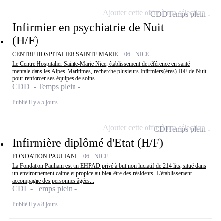
Ajouter cette offre à ma sélection
CDD
Temps plein
Infirmier en psychiatrie de Nuit
(H/F)
CENTRE HOSPITALIER SAINTE MARIE -
06 - NICE
Le Centre Hospitalier Sainte-Marie Nice, établissement de référence en santé
mentale dans les Alpes-Maritimes, recherche plusieurs Infirmiers(ères) H/F de Nuit
pour renforcer ses équipes de soins....
CDD - Temps plein
Publié il y a 5 jours
Ajouter cette offre à ma sélection
CDI
Temps plein
Infirmière diplômé d'Etat (H/F)
FONDATION PAULIANI -
06 - NICE
La Fondation Pauliani est un EHPAD privé à but non lucratif de 214 lits, situé dans
un environnement calme et propice au bien-être des résidents. L'établissement
accompagne des personnes âgées...
CDI - Temps plein
Publié il y a 8 jours