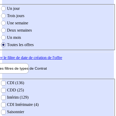
e création de l'offre
Un jour
Trois jours
Une semaine
Deux semaines
Un mois
Toutes les offres
er
le filtre de date de création de l'offre
les filtres de types de
Contrat
de contrat
CDI (136)
CDD (25)
Intérim (129)
CDI Intérimaire (4)
Saisonnier