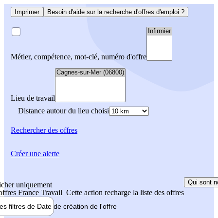
Imprimer
Besoin d'aide sur la recherche d'offres d'emploi ?
Métier, compétence, mot-clé, numéro d'offre
Lieu de travail
Distance autour du lieu choisi
Rechercher
des offres
Créer une alerte
Qui sont n
icher uniquement
 offres France Travail
Cette action recharge la liste des offres
les filtres de
Date de création
de l'offre