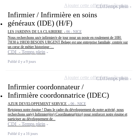
Ajouter cette offre à ma sélection
CDI
Temps plein
Infirmier / Infirmière en soins
généraux (IDE) (H/F)
LES JARDINS DE LA CLAIRIERE -
06 - NICE
Nous recherchons un/e infirmier/e de jour pour un poste en roulement de 10H:
7H30 à 19H30 BESOIN URGENT Belage est une entreprise familiale, centrée sur
un cœur de métier historique :...
CDI - Temps plein
Publié il y a 9 jours
Ajouter cette offre à ma sélection
CDI
Temps plein
Infirmier coordonnateur /
Infirmière coordonnatrice (IDEC)
AZUR DEVELOPPEMENT SERVICE -
06 - NICE
Rejoignez notre équipe ! Dans le cadre du développement de notre activité, nous
recherchons un(e) Infirmier(ère) Coordinateur(trice) pour renforcer notre équipe et
participer au développement de...
CDI - Temps plein
Publié il y a 16 jours