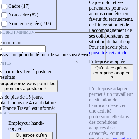
Cap emploi et ses
Cadre (17)
partenaires pour ses
actions concrètes en
Non cadre (82)
faveur du recrutement,
Non renseignée (197)
de l’intégration et de
l’accompagnement de
IRE BRUT MINIMUM
ses collaborateurs en
situation de handicap.
re minimum
Pour en savoir plus,
consultez cet article
.
ssez une périodicité pour le salaire saisi
Entreprise adaptée
NITÉS
Qu'est-ce qu'une
z parmi les 1ers à postuler
entreprise adaptée
résultats
?
urquoi serez-vous parmi les
L'entreprise adaptée
premiers à postuler ?
permet à un travailleur
es de plus de 15 jours,
en situation de
tant moins de 4 candidatures
handicap d'exercer
t France Travail est informé)
une activité
ICAP
professionnelle dans
des conditions
Employeur handi-
adaptées à ses
engagé
capacités. Pour en
Qu'est-ce qu'un
savoir plus,
consultez