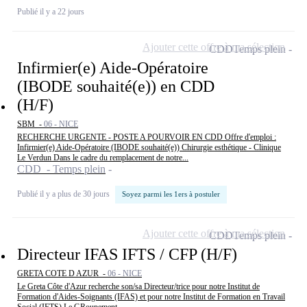
Publié il y a 22 jours
Ajouter cette offre à ma sélection
CDD
Temps plein
Infirmier(e) Aide-Opératoire
(IBODE souhaité(e)) en CDD
(H/F)
SBM -
06 - NICE
RECHERCHE URGENTE - POSTE A POURVOIR EN CDD Offre d'emploi :
Infirmier(e) Aide-Opératoire (IBODE souhaité(e)) Chirurgie esthétique - Clinique
Le Verdun Dans le cadre du remplacement de notre...
CDD - Temps plein
Publié il y a plus de 30 jours
Soyez parmi les 1ers à postuler
Ajouter cette offre à ma sélection
CDD
Temps plein
Directeur IFAS IFTS / CFP (H/F)
GRETA COTE D AZUR -
06 - NICE
Le Greta Côte d'Azur recherche son/sa Directeur/trice pour notre Institut de
Formation d'Aides-Soignants (IFAS) et pour notre Institut de Formation en Travail
Social (IFTS) Le GRoupement...