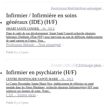
Ajouter cette offre à ma sélection
Profession libérale
Non renseigné
Infirmier / Infirmière en soins
généraux (IDE) (H/F)
SMART SANTE CONSEIL -
06 - NICE
Dans le cadre de son développement, Smart Santé Conseil recherche plusieurs
Infirmiers Diplômés d'État (H/F) pour intervenir au sein de différents établissements
de santé partout en France. Vous...
Profession libérale - Non renseigné
Publié il y a 2 jours
Ajouter cette offre à ma sélection
CDI
Temps plein
Infirmier en psychiatrie (H/F)
CENTRE HOSPITALIER SAINTE MARIE -
06 - NICE
Le Centre Hospitalier Sainte-Marie Nice, établissement de référence en santé
mentale dans les Alpes-Maritimes, recherche plusieurs Infirmiers(ères) H/F pour
renforcer ses équipes de soins. Notre...
CDI - Temps plein
Publié il y a 5 jours