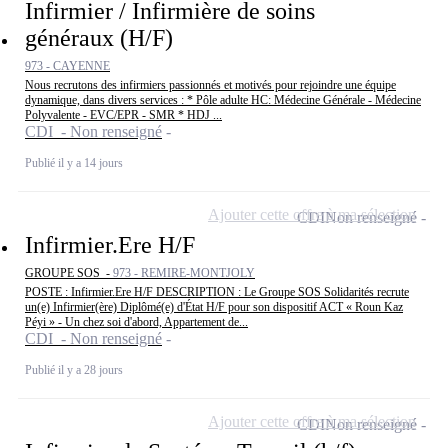
Infirmier / Infirmière de soins
généraux (H/F)
973 - CAYENNE
Nous recrutons des infirmiers passionnés et motivés pour rejoindre une équipe
dynamique, dans divers services : * Pôle adulte HC: Médecine Générale - Médecine
Polyvalente - EVC/EPR - SMR * HDJ ...
CDI - Non renseigné
Publié il y a 14 jours
Ajouter cette offre à ma sélection
CDI
Non renseigné
Infirmier.Ere H/F
GROUPE SOS -
973 - REMIRE-MONTJOLY
POSTE : Infirmier.Ere H/F DESCRIPTION : Le Groupe SOS Solidarités recrute
un(e) Infirmier(ère) Diplômé(e) d'État H/F pour son dispositif ACT « Roun Kaz
Péyi » - Un chez soi d'abord, Appartement de...
CDI - Non renseigné
Publié il y a 28 jours
Ajouter cette offre à ma sélection
CDI
Non renseigné