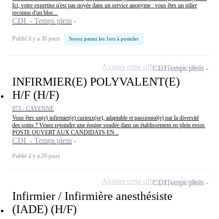
Ici, votre expertise n'est pas noyée dans un service anonyme : vous êtes un pilier
reconnu d'un bloc...
CDI - Temps plein
Publié il y a 30 jours
Soyez parmi les 1ers à postuler
Ajouter cette offre à ma sélection
CDI
Temps plein
INFIRMIER(E) POLYVALENT(E)
H/F (H/F)
973 - CAYENNE
Vous êtes un(e) infirmier(e) curieux(se), adaptable et passionné(e) par la diversité
des soins ? Venez rejoindre une équipe soudée dans un établissement en plein essor.
POSTE OUVERT AUX CANDIDATS EN...
CDI - Temps plein
Publié il y a 29 jours
Ajouter cette offre à ma sélection
CDI
Temps plein
Infirmier / Infirmière anesthésiste
(IADE) (H/F)