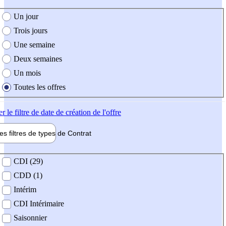
e création de l'offre
Un jour
Trois jours
Une semaine
Deux semaines
Un mois
Toutes les offres
er
le filtre de date de création de l'offre
les filtres de types de
Contrat
de contrat
CDI (29)
CDD (1)
Intérim
CDI Intérimaire
Saisonnier