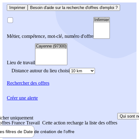
Imprimer
Besoin d'aide sur la recherche d'offres d'emploi ?
Métier, compétence, mot-clé, numéro d'offre
Lieu de travail
Distance autour du lieu choisi
Rechercher
des offres
Créer une alerte
Qui sont n
icher uniquement
 offres France Travail
Cette action recharge la liste des offres
les filtres de
Date de création
de l'offre