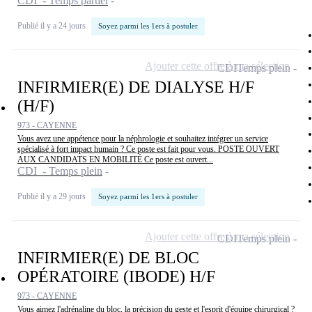
CDI - Temps partiel
Publié il y a 24 jours
Soyez parmi les 1ers à postuler
Ajouter cette offre à ma sélection
CDI
Temps plein
INFIRMIER(E) DE DIALYSE H/F
(H/F)
973 - CAYENNE
Vous avez une appétence pour la néphrologie et souhaitez intégrer un service
spécialisé à fort impact humain ? Ce poste est fait pour vous. POSTE OUVERT
AUX CANDIDATS EN MOBILITÉ Ce poste est ouvert...
CDI - Temps plein
Publié il y a 29 jours
Soyez parmi les 1ers à postuler
Ajouter cette offre à ma sélection
CDI
Temps plein
INFIRMIER(E) DE BLOC
OPÉRATOIRE (IBODE) H/F
973 - CAYENNE
Vous aimez l'adrénaline du bloc, la précision du geste et l'esprit d'équipe chirurgical ?