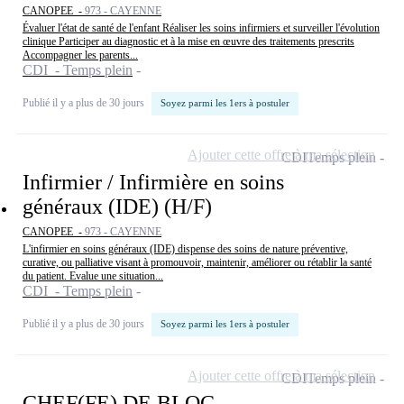
CANOPEE -
973 - CAYENNE
Évaluer l'état de santé de l'enfant Réaliser les soins infirmiers et surveiller l'évolution
clinique Participer au diagnostic et à la mise en œuvre des traitements prescrits
Accompagner les parents...
CDI - Temps plein
Publié il y a plus de 30 jours
Soyez parmi les 1ers à postuler
Ajouter cette offre à ma sélection
CDI
Temps plein
Infirmier / Infirmière en soins
généraux (IDE) (H/F)
CANOPEE -
973 - CAYENNE
L'infirmier en soins généraux (IDE) dispense des soins de nature préventive,
curative, ou palliative visant à promouvoir, maintenir, améliorer ou rétablir la santé
du patient. Evalue une situation...
CDI - Temps plein
Publié il y a plus de 30 jours
Soyez parmi les 1ers à postuler
Ajouter cette offre à ma sélection
CDI
Temps plein
CHEF(FE) DE BLOC