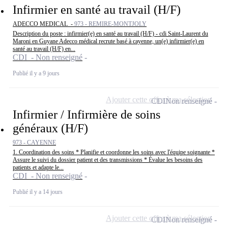
Infirmier en santé au travail (H/F)
ADECCO MEDICAL -
973 - REMIRE-MONTJOLY
Description du poste : infirmier(e) en santé au travail (H/F) - cdi Saint-Laurent du
Maroni en Guyane Adecco médical recrute basé à cayenne, un(e) infirmier(e) en
santé au travail (H/F) en...
CDI - Non renseigné
Publié il y a 9 jours
Ajouter cette offre à ma sélection
CDI
Non renseigné
Infirmier / Infirmière de soins
généraux (H/F)
973 - CAYENNE
1. Coordination des soins * Planifie et coordonne les soins avec l'équipe soignante *
Assure le suivi du dossier patient et des transmissions * Évalue les besoins des
patients et adapte le...
CDI - Non renseigné
Publié il y a 14 jours
Ajouter cette offre à ma sélection
CDI
Non renseigné