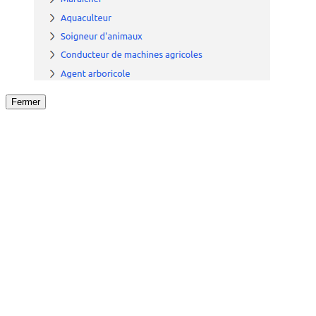
Fermer
Fermer
le détail de l'offre
/
Offre
sur
Offre précéden