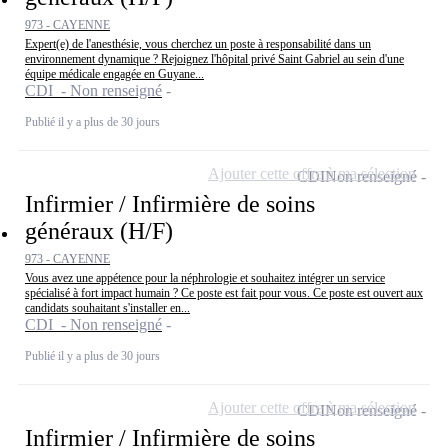
973 - CAYENNE
Expert(e) de l'anesthésie, vous cherchez un poste à responsabilité dans un
environnement dynamique ? Rejoignez l'hôpital privé Saint Gabriel au sein d'une
équipe médicale engagée en Guyane...
CDI - Non renseigné
Publié il y a plus de 30 jours
Ajouter cette offre à ma sélection
CDI
Non renseigné
Infirmier / Infirmière de soins
généraux (H/F)
973 - CAYENNE
Vous avez une appétence pour la néphrologie et souhaitez intégrer un service
spécialisé à fort impact humain ? Ce poste est fait pour vous. Ce poste est ouvert aux
candidats souhaitant s'installer en...
CDI - Non renseigné
Publié il y a plus de 30 jours
Ajouter cette offre à ma sélection
CDI
Non renseigné
Infirmier / Infirmière de soins