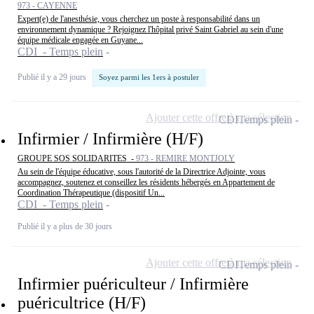
973 - CAYENNE
Expert(e) de l'anesthésie, vous cherchez un poste à responsabilité dans un
environnement dynamique ? Rejoignez l'hôpital privé Saint Gabriel au sein d'une
équipe médicale engagée en Guyane...
CDI - Temps plein
Publié il y a 29 jours
Soyez parmi les 1ers à postuler
Ajouter cette offre à ma sélection
CDI
Temps plein
Infirmier / Infirmière (H/F)
GROUPE SOS SOLIDARITES -
973 - REMIRE MONTJOLY
Au sein de l'équipe éducative, sous l'autorité de la Directrice Adjointe, vous
accompagnez, soutenez et conseillez les résidents hébergés en Appartement de
Coordination Thérapeutique (dispositif Un...
CDI - Temps plein
Publié il y a plus de 30 jours
Ajouter cette offre à ma sélection
CDI
Temps plein
Infirmier puériculteur / Infirmière
puéricultrice (H/F)