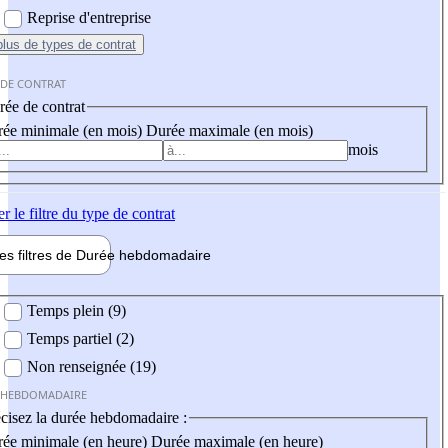
Reprise d'entreprise
plus
de types de contrat
 DE CONTRAT
ée de contrat
ée minimale (en mois)
Durée maximale (en mois)
mois
er
le filtre du type de contrat
les filtres de
Durée hebdo
madaire
 hebdomadaire
Temps plein (9)
Temps partiel (2)
Non renseignée (19)
 HEBDOMADAIRE
cisez la durée hebdomadaire :
ée minimale (en heure)
Durée maximale (en heure)