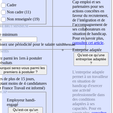
Cap emploi et ses
Cadre
partenaires pour ses
actions concrètes en
Non cadre (11)
faveur du recrutement,
Non renseignée (19)
de l’intégration et de
l’accompagnement de
IRE BRUT MINIMUM
ses collaborateurs en
situation de handicap.
re minimum
Pour en savoir plus,
consultez cet article
.
ssez une périodicité pour le salaire saisi
Entreprise adaptée
NITÉS
Qu'est-ce qu'une
z parmi les 1ers à postuler
entreprise adaptée
résultats
?
urquoi serez-vous parmi les
L'entreprise adaptée
premiers à postuler ?
permet à un travailleur
es de plus de 15 jours,
en situation de
tant moins de 4 candidatures
handicap d'exercer
t France Travail est informé)
une activité
ICAP
professionnelle dans
des conditions
Employeur handi-
adaptées à ses
engagé
capacités. Pour en
Qu'est-ce qu'un
savoir plus,
consultez