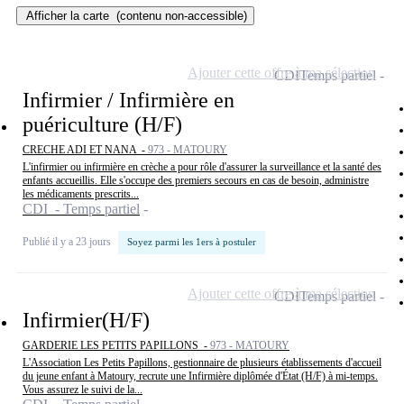
Afficher la carte
(contenu non-accessible)
Ajouter cette offre à ma sélection
CDI
Temps partiel
Infirmier / Infirmière en
puériculture (H/F)
CRECHE ADI ET NANA -
973 - MATOURY
L'infirmier ou infirmière en crèche a pour rôle d'assurer la surveillance et la santé des
enfants accueillis. Elle s'occupe des premiers secours en cas de besoin, administre
les médicaments prescrits...
CDI - Temps partiel
Publié il y a 23 jours
Soyez parmi les 1ers à postuler
Ajouter cette offre à ma sélection
CDI
Temps partiel
Infirmier(H/F)
GARDERIE LES PETITS PAPILLONS -
973 - MATOURY
L'Association Les Petits Papillons, gestionnaire de plusieurs établissements d'accueil
du jeune enfant à Matoury, recrute une Infirmière diplômée d'État (H/F) à mi-temps.
Vous assurez le suivi de la...