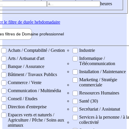
heures
er
le filtre de durée hebdomadaire
les filtres de
Domaine pro
fessionnel
ne professionel
Achats / Comptabilité / Gestion
Industrie
Arts / Artisanat d'art
Informatique /
Télécommunication
Banque / Assurance
Installation / Maintenance
Bâtiment / Travaux Publics
Marketing / Stratégie
Commerce / Vente
commerciale
Communication / Multimédia
Ressources Humaines
Conseil / Etudes
Santé (30)
Direction d'entreprise
Secrétariat / Assistanat
Espaces verts et naturels /
Services à la personne / à l
Agriculture / Pêche / Soins aux
collectivité
animaux