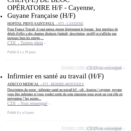
OPÉRATOIRE H/F - Cayenne,
Guyane Française (H/F)
HOPITAL PRIVE SAINT-PAUL -
973 - CAYENNE
Pour France Travail, il vaut mieux ajuster légèrement le format : leur interface de
dépôt d'offre a des champs distincts (intitulé, description, profil) et n'affiche pas
toujours bien les emojis,...
CDI - Temps plein
Publié il y a 19 jours
Ajouter cette offre à ma sélection
CDI
Non renseigné
Infirmier en santé au travail (H/F)
ADECCO MEDICAL -
973 - REMIRE-MONTJOLY
Description du poste : infirmier santé au travail h/f - cdi - kourou / cayenne, guyane
vous êtes infirmier et vous voulez sortir du soin classique pour avoir un vrai rôle en
prévention ? les postes...
CDI - Non renseigné
Publié il y a 6 jours
Ajouter cette offre à ma sélection
CDI
Non renseigné