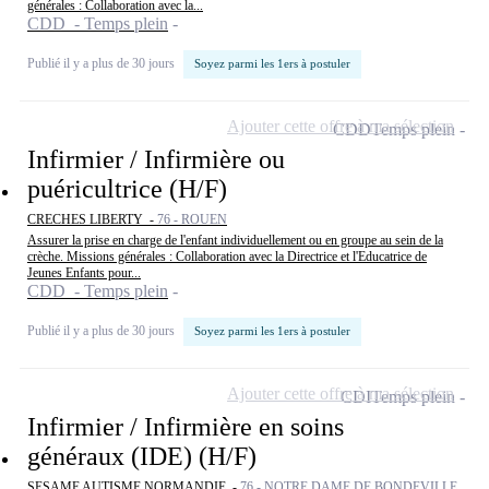
générales : Collaboration avec la...
CDD - Temps plein
Publié il y a plus de 30 jours
Soyez parmi les 1ers à postuler
Ajouter cette offre à ma sélection
CDD
Temps plein
Infirmier / Infirmière ou
puéricultrice (H/F)
CRECHES LIBERTY -
76 - ROUEN
Assurer la prise en charge de l'enfant individuellement ou en groupe au sein de la
crèche. Missions générales : Collaboration avec la Directrice et l'Educatrice de
Jeunes Enfants pour...
CDD - Temps plein
Publié il y a plus de 30 jours
Soyez parmi les 1ers à postuler
Ajouter cette offre à ma sélection
CDI
Temps plein
Infirmier / Infirmière en soins
généraux (IDE) (H/F)
SESAME AUTISME NORMANDIE -
76 - NOTRE DAME DE BONDEVILLE