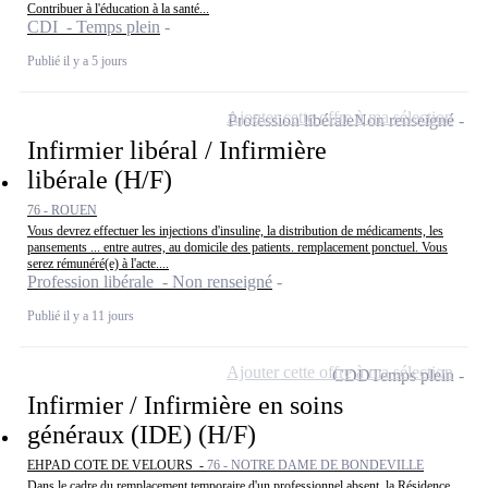
Contribuer à l'éducation à la santé...
CDI - Temps plein
Publié il y a 5 jours
Ajouter cette offre à ma sélection
Profession libérale
Non renseigné
Infirmier libéral / Infirmière
libérale (H/F)
76 - ROUEN
Vous devrez effectuer les injections d'insuline, la distribution de médicaments, les
pansements ... entre autres, au domicile des patients. remplacement ponctuel. Vous
serez rémunéré(e) à l'acte....
Profession libérale - Non renseigné
Publié il y a 11 jours
Ajouter cette offre à ma sélection
CDD
Temps plein
Infirmier / Infirmière en soins
généraux (IDE) (H/F)
EHPAD COTE DE VELOURS -
76 - NOTRE DAME DE BONDEVILLE
Dans le cadre du remplacement temporaire d'un professionnel absent, la Résidence