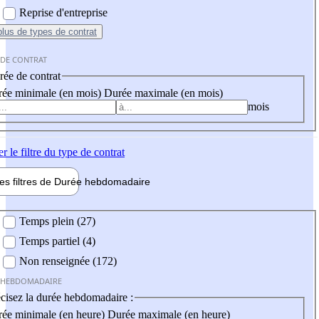
Reprise d'entreprise
plus
de types de contrat
 DE CONTRAT
ée de contrat
ée minimale (en mois)
Durée maximale (en mois)
mois
er
le filtre du type de contrat
les filtres de
Durée hebdo
madaire
 hebdomadaire
Temps plein (27)
Temps partiel (4)
Non renseignée (172)
 HEBDOMADAIRE
cisez la durée hebdomadaire :
ée minimale (en heure)
Durée maximale (en heure)