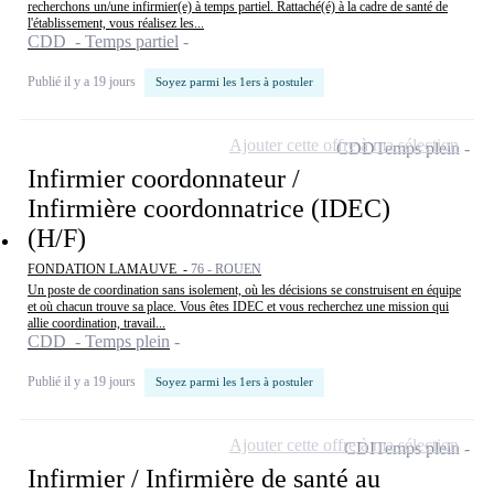
recherchons un/une infirmier(e) à temps partiel. Rattaché(é) à la cadre de santé de
l'établissement, vous réalisez les...
CDD - Temps partiel
Publié il y a 19 jours
Soyez parmi les 1ers à postuler
Ajouter cette offre à ma sélection
CDD
Temps plein
Infirmier coordonnateur /
Infirmière coordonnatrice (IDEC)
(H/F)
FONDATION LAMAUVE -
76 - ROUEN
Un poste de coordination sans isolement, où les décisions se construisent en équipe
et où chacun trouve sa place. Vous êtes IDEC et vous recherchez une mission qui
allie coordination, travail...
CDD - Temps plein
Publié il y a 19 jours
Soyez parmi les 1ers à postuler
Ajouter cette offre à ma sélection
CDI
Temps plein
Infirmier / Infirmière de santé au