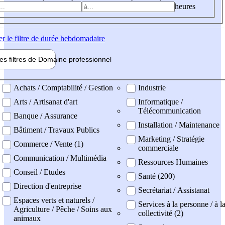
heures
er
le filtre de durée hebdomadaire
les filtres de
Domaine pro
fessionnel
ne professionel
Achats / Comptabilité / Gestion
Industrie
Arts / Artisanat d'art
Informatique /
Télécommunication
Banque / Assurance
Installation / Maintenance
Bâtiment / Travaux Publics
Marketing / Stratégie
Commerce / Vente (1)
commerciale
Communication / Multimédia
Ressources Humaines
Conseil / Etudes
Santé (200)
Direction d'entreprise
Secrétariat / Assistanat
Espaces verts et naturels /
Services à la personne / à l
Agriculture / Pêche / Soins aux
collectivité (2)
animaux