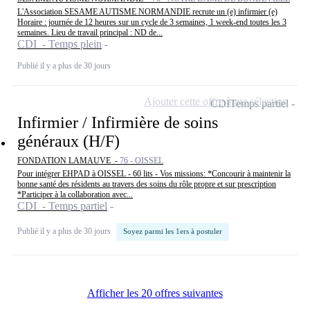
L'Association SESAME AUTISME NORMANDIE recrute un (e) infirmier (e)
Horaire : journée de 12 heures sur un cycle de 3 semaines, 1 week-end toutes les 3
semaines. Lieu de travail principal : ND de...
CDI - Temps plein
Publié il y a plus de 30 jours
Ajouter cette offre à ma sélection
CDI
Temps partiel
Infirmier / Infirmière de soins
généraux (H/F)
FONDATION LAMAUVE -
76 - OISSEL
Pour intégrer EHPAD à OISSEL - 60 lits - Vos missions: *Concourir à maintenir la
bonne santé des résidents au travers des soins du rôle propre et sur prescription
*Participer à la collaboration avec...
CDI - Temps partiel
Publié il y a plus de 30 jours
Soyez parmi les 1ers à postuler
Afficher les 20 offres suivantes