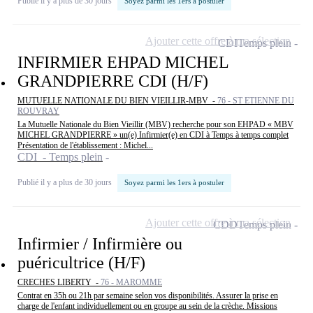
Publié il y a plus de 30 jours
Soyez parmi les 1ers à postuler
Ajouter cette offre à ma sélection
CDI
Temps plein
INFIRMIER EHPAD MICHEL
GRANDPIERRE CDI (H/F)
MUTUELLE NATIONALE DU BIEN VIEILLIR-MBV -
76 - ST ETIENNE DU
ROUVRAY
La Mutuelle Nationale du Bien Vieillir (MBV) recherche pour son EHPAD « MBV
MICHEL GRANDPIERRE » un(e) Infirmier(e) en CDI à Temps à temps complet
Présentation de l'établissement : Michel...
CDI - Temps plein
Publié il y a plus de 30 jours
Soyez parmi les 1ers à postuler
Ajouter cette offre à ma sélection
CDD
Temps plein
Infirmier / Infirmière ou
puéricultrice (H/F)
CRECHES LIBERTY -
76 - MAROMME
Contrat en 35h ou 21h par semaine selon vos disponibilités. Assurer la prise en
charge de l'enfant individuellement ou en groupe au sein de la crèche. Missions