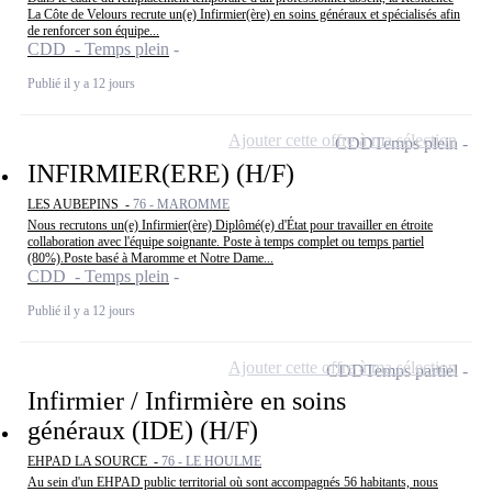
La Côte de Velours recrute un(e) Infirmier(ère) en soins généraux et spécialisés afin
de renforcer son équipe...
CDD - Temps plein
Publié il y a 12 jours
Ajouter cette offre à ma sélection
CDD
Temps plein
INFIRMIER(ERE) (H/F)
LES AUBEPINS -
76 - MAROMME
Nous recrutons un(e) Infirmier(ère) Diplômé(e) d'État pour travailler en étroite
collaboration avec l'équipe soignante. Poste à temps complet ou temps partiel
(80%).Poste basé à Maromme et Notre Dame...
CDD - Temps plein
Publié il y a 12 jours
Ajouter cette offre à ma sélection
CDD
Temps partiel
Infirmier / Infirmière en soins
généraux (IDE) (H/F)
EHPAD LA SOURCE -
76 - LE HOULME
Au sein d'un EHPAD public territorial où sont accompagnés 56 habitants, nous