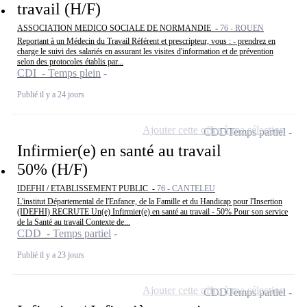
travail (H/F)
ASSOCIATION MEDICO SOCIALE DE NORMANDIE -
76 - ROUEN
Reportant à un Médecin du Travail Référent et prescripteur, vous : - prendrez en
charge le suivi des salariés en assurant les visites d'information et de prévention
selon des protocoles établis par...
CDI - Temps plein
Publié il y a 24 jours
Ajouter cette offre à ma sélection
CDD
Temps partiel
Infirmier(e) en santé au travail
50% (H/F)
IDEFHI / ETABLISSEMENT PUBLIC -
76 - CANTELEU
L'institut Départemental de l'Enfance, de la Famille et du Handicap pour l'Insertion
(IDEFHI) RECRUTE Un(e) Infirmier(e) en santé au travail - 50% Pour son service
de la Santé au travail Contexte de...
CDD - Temps partiel
Publié il y a 23 jours
Ajouter cette offre à ma sélection
CDD
Temps partiel