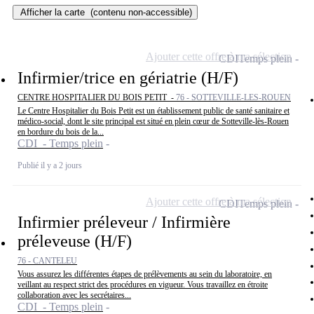
Afficher la carte
(contenu non-accessible)
Ajouter cette offre à ma sélection
CDI
Temps plein
Infirmier/trice en gériatrie (H/F)
CENTRE HOSPITALIER DU BOIS PETIT -
76 - SOTTEVILLE-LES-ROUEN
Le Centre Hospitalier du Bois Petit est un établissement public de santé sanitaire et
médico-social, dont le site principal est situé en plein cœur de Sotteville-lès-Rouen
en bordure du bois de la...
CDI - Temps plein
Publié il y a 2 jours
Ajouter cette offre à ma sélection
CDI
Temps plein
Infirmier préleveur / Infirmière
préleveuse (H/F)
76 - CANTELEU
Vous assurez les différentes étapes de prélèvements au sein du laboratoire, en
veillant au respect strict des procédures en vigueur. Vous travaillez en étroite
collaboration avec les secrétaires...
CDI - Temps plein