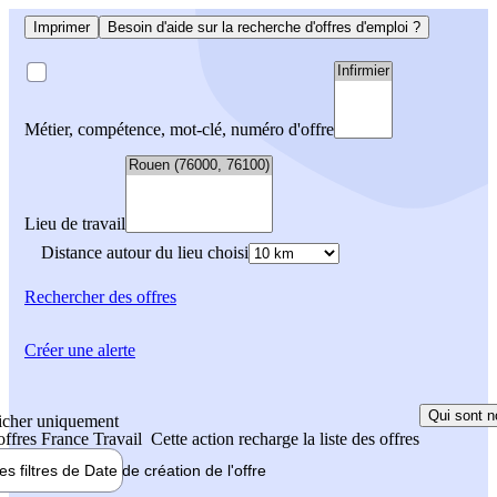
Imprimer
Besoin d'aide sur la recherche d'offres d'emploi ?
Métier, compétence, mot-clé, numéro d'offre
Lieu de travail
Distance autour du lieu choisi
Rechercher
des offres
Créer une alerte
Qui sont n
icher uniquement
 offres France Travail
Cette action recharge la liste des offres
les filtres de
Date de création
de l'offre