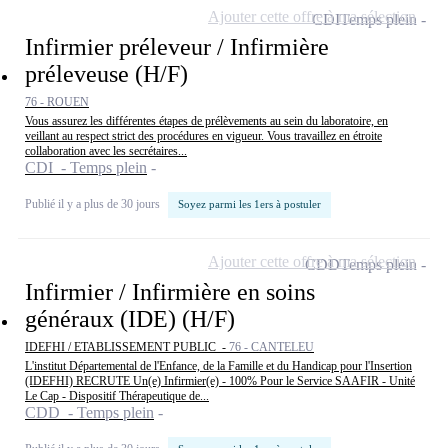
Ajouter cette offre à ma sélection
CDI
Temps plein
Infirmier préleveur / Infirmière
préleveuse (H/F)
76 - ROUEN
Vous assurez les différentes étapes de prélèvements au sein du laboratoire, en
veillant au respect strict des procédures en vigueur. Vous travaillez en étroite
collaboration avec les secrétaires...
CDI - Temps plein
Publié il y a plus de 30 jours
Soyez parmi les 1ers à postuler
Ajouter cette offre à ma sélection
CDD
Temps plein
Infirmier / Infirmière en soins
généraux (IDE) (H/F)
IDEFHI / ETABLISSEMENT PUBLIC -
76 - CANTELEU
L'institut Départemental de l'Enfance, de la Famille et du Handicap pour l'Insertion
(IDEFHI) RECRUTE Un(e) Infirmier(e) - 100% Pour le Service SAAFIR - Unité
Le Cap - Dispositif Thérapeutique de...
CDD - Temps plein