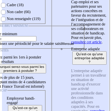
Cap emploi et ses
Cadre (18)
partenaires pour ses
actions concrètes en
Non cadre (66)
faveur du recrutement,
Non renseignée (119)
de l’intégration et de
l’accompagnement de
IRE BRUT MINIMUM
ses collaborateurs en
situation de handicap.
re minimum
Pour en savoir plus,
consultez cet article
.
ssez une périodicité pour le salaire saisi
Entreprise adaptée
NITÉS
Qu'est-ce qu'une
z parmi les 1ers à postuler
entreprise adaptée
)
résultats
?
urquoi serez-vous parmi les
L'entreprise adaptée
premiers à postuler ?
permet à un travailleur
es de plus de 15 jours,
en situation de
tant moins de 4 candidatures
handicap d'exercer
t France Travail est informé)
une activité
ICAP
professionnelle dans
des conditions
Employeur handi-
adaptées à ses
engagé
capacités. Pour en
Qu'est-ce qu'un
savoir plus,
consultez