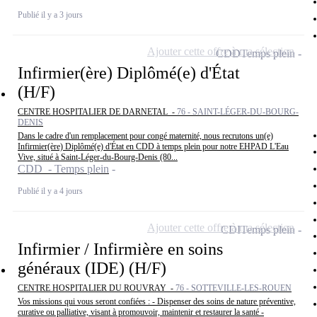
Publié il y a 3 jours
Ajouter cette offre à ma sélection
CDD
Temps plein
Infirmier(ère) Diplômé(e) d'État
(H/F)
CENTRE HOSPITALIER DE DARNETAL -
76 - SAINT-LÉGER-DU-BOURG-
DENIS
Dans le cadre d'un remplacement pour congé maternité, nous recrutons un(e)
Infirmier(ère) Diplômé(e) d'État en CDD à temps plein pour notre EHPAD L'Eau
Vive, situé à Saint-Léger-du-Bourg-Denis (80...
CDD - Temps plein
Publié il y a 4 jours
Ajouter cette offre à ma sélection
CDI
Temps plein
Infirmier / Infirmière en soins
généraux (IDE) (H/F)
CENTRE HOSPITALIER DU ROUVRAY -
76 - SOTTEVILLE-LES-ROUEN
Vos missions qui vous seront confiées : - Dispenser des soins de nature préventive,
curative ou palliative, visant à promouvoir, maintenir et restaurer la santé -