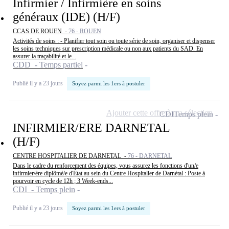
Infirmier / Infirmière en soins
généraux (IDE) (H/F)
CCAS DE ROUEN -
76 - ROUEN
Activités de soins : - Planifier tout soin ou toute série de soin, organiser et dispenser
les soins techniques sur prescription médicale ou non aux patients du SAD. En
assurer la traçabilité et le...
CDD - Temps partiel
Publié il y a 23 jours
Soyez parmi les 1ers à postuler
Ajouter cette offre à ma sélection
CDI
Temps plein
INFIRMIER/ERE DARNETAL
(H/F)
CENTRE HOSPITALIER DE DARNETAL -
76 - DARNETAL
Dans le cadre du renforcement des équipes, vous assurez les fonctions d'un/e
infirmier/ère diplômé/e d'État au sein du Centre Hospitalier de Darnétal : Poste à
pourvoir en cycle de 12h ; 3 Week-ends...
CDI - Temps plein
Publié il y a 23 jours
Soyez parmi les 1ers à postuler