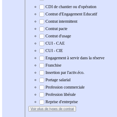
CDI de chantier ou d'opération
Contrat d'Engagement Educatif
Contrat intermittent
Contrat pacte
Contrat d'usage
CUI - CAE
CUI - CIE
Engagement à servir dans la réserve
Franchise
Insertion par l'activ.éco.
Portage salarial
Profession commerciale
Profession libérale
Reprise d'entreprise
Voir plus
de types de contrat