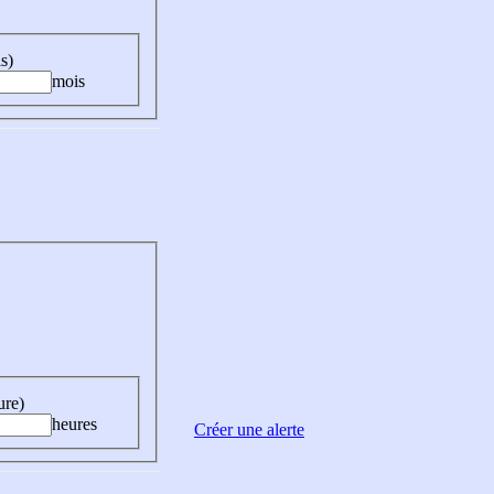
s)
mois
ure)
heures
Créer une alerte