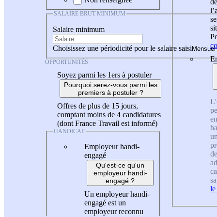
de
l
SALAIRE BRUT MINIMUM
se
si
Salaire minimum
Po
co
Choisissez une périodicité pour le salaire saisi
En
OPPORTUNITÉS
Soyez parmi les 1ers à postuler
Pourquoi serez-vous parmi les
premiers à postuler ?
L'
Offres de plus de 15 jours,
pe
comptant moins de 4 candidatures
en
(dont France Travail est informé)
ha
HANDICAP
un
pr
Employeur handi-
de
engagé
ad
Qu'est-ce qu'un
ca
employeur handi-
sa
engagé ?
le
Un employeur handi-
engagé est un
employeur reconnu