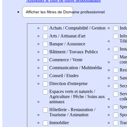
Appliquer
le filtre de durée hebdomadaire
Afficher les filtres de
Domaine pro
fessionnel
Domaine professionel
Achats / Comptabilité / Gestion
Indu
Arts / Artisanat d'art
Info
Tél
Banque / Assurance
Inst
Bâtiment / Travaux Publics
Mark
Commerce / Vente
com
Communication / Multimédia
Res
Conseil / Etudes
San
Direction d'entreprise
Secr
Espaces verts et naturels /
Serv
Agriculture / Pêche / Soins aux
coll
animaux
Spe
Hôtellerie - Restauration /
Tourisme / Animation
Spo
Immobilier
Tran