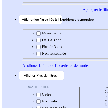
Appliquer
le fil
Afficher les filtres liés à l'
Expérience
demandée
Expérience demandée
Moins de 1 an
De 1 à 3 ans
Plus de 3 ans
Non renseignée
Appliquer
le filtre de l'expérience demandée
Afficher
Plus de
filtres
QUALIFICATION
pa
Ca
Cadre
pa
ac
Non cadre
fa
Non renseignée