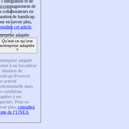
 l’intégration et de
’accompagnement de
s collaborateurs en
tuation de handicap.
ur en savoir plus,
nsultez cet article
.
treprise adaptée
Qu'est-ce qu'une
entreprise adaptée
?
entreprise adaptée
rmet à un travailleur
 situation de
ndicap d'exercer
e activité
ofessionnelle dans
s conditions
aptées à ses
pacités. Pour en
voir plus,
consultez
 site de l’UNEA
.