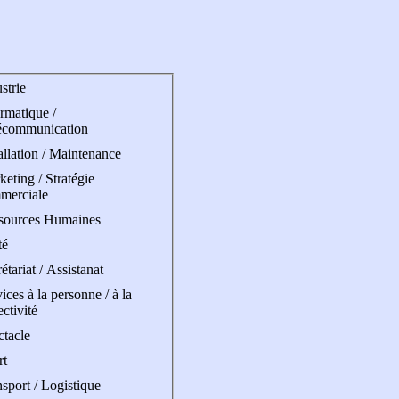
strie
rmatique /
écommunication
allation / Maintenance
eting / Stratégie
merciale
sources Humaines
té
étariat / Assistanat
ices à la personne / à la
ectivité
ctacle
rt
sport / Logistique