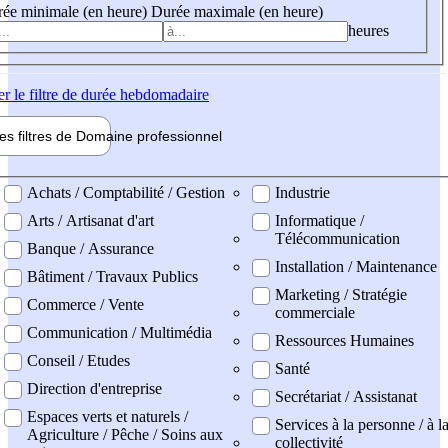
ée minimale (en heure)
Durée maximale (en heure)
heures
er
le filtre de durée hebdomadaire
les filtres de
Domaine pro
fessionnel
ne professionel
Achats / Comptabilité / Gestion
Industrie
Arts / Artisanat d'art
Informatique /
Télécommunication
Banque / Assurance
Installation / Maintenance
Bâtiment / Travaux Publics
Marketing / Stratégie
Commerce / Vente
commerciale
Communication / Multimédia
Ressources Humaines
Conseil / Etudes
Santé
Direction d'entreprise
Secrétariat / Assistanat
Espaces verts et naturels /
Services à la personne / à l
Agriculture / Pêche / Soins aux
collectivité