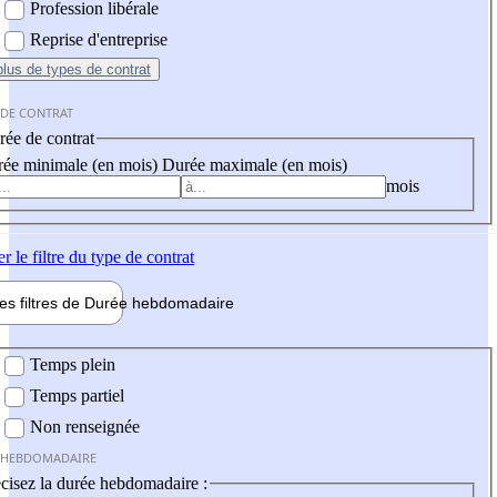
Profession libérale
Reprise d'entreprise
plus
de types de contrat
 DE CONTRAT
ée de contrat
ée minimale (en mois)
Durée maximale (en mois)
mois
er
le filtre du type de contrat
les filtres de
Durée hebdo
madaire
 hebdomadaire
Temps plein
Temps partiel
Non renseignée
 HEBDOMADAIRE
cisez la durée hebdomadaire :