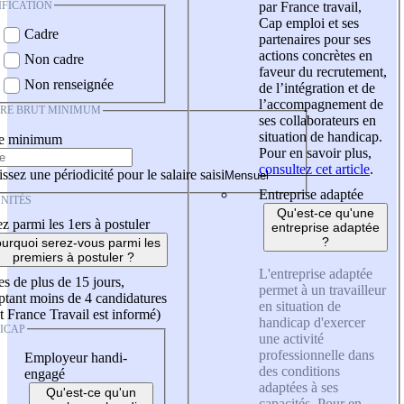
IFICATION
par France travail,
Cap emploi et ses
Cadre
partenaires pour ses
actions concrètes en
Non cadre
faveur du recrutement,
Non renseignée
de l’intégration et de
l’accompagnement de
IRE BRUT MINIMUM
ses collaborateurs en
situation de handicap.
re minimum
Pour en savoir plus,
consultez cet article
.
ssez une périodicité pour le salaire saisi
Entreprise adaptée
NITÉS
Qu'est-ce qu'une
z parmi les 1ers à postuler
entreprise adaptée
?
urquoi serez-vous parmi les
premiers à postuler ?
L'entreprise adaptée
es de plus de 15 jours,
permet à un travailleur
tant moins de 4 candidatures
en situation de
t France Travail est informé)
handicap d'exercer
ICAP
une activité
professionnelle dans
Employeur handi-
des conditions
engagé
adaptées à ses
Qu'est-ce qu'un
capacités. Pour en