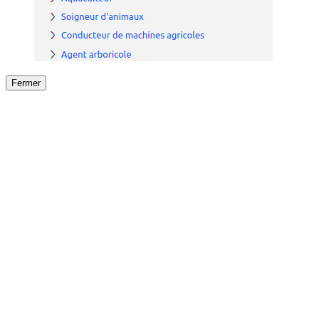
Fermer
Fermer
le détail de l'offre
/
Offre
sur
Offre précéden