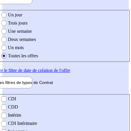
e création de l'offre
Un jour
Trois jours
Une semaine
Deux semaines
Un mois
Toutes les offres
er
le filtre de date de création de l'offre
les filtres de types de
Contrat
de contrat
CDI
CDD
Intérim
CDI Intérimaire