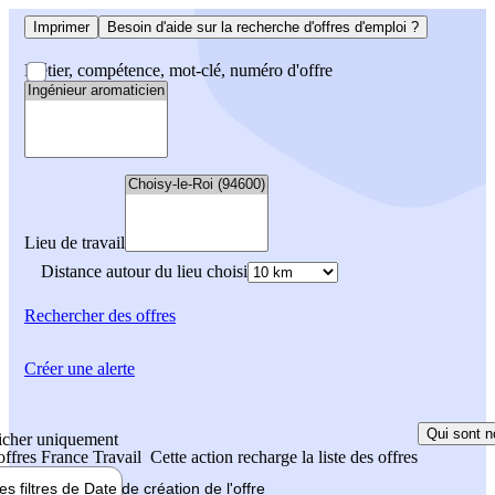
Imprimer
Besoin d'aide sur la recherche d'offres d'emploi ?
Métier, compétence, mot-clé, numéro d'offre
Lieu de travail
Distance autour du lieu choisi
Rechercher
des offres
Créer une alerte
Qui sont n
icher uniquement
 offres France Travail
Cette action recharge la liste des offres
les filtres de
Date de création
de l'offre