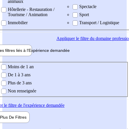
animaux
Spectacle
Hôtellerie - Restauration /
Tourisme / Animation
Sport
Immobilier
Transport / Logistique
Appliquer
le filtre du domaine professi
es filtres liés à l'
Expérience
demandée
ience demandée
Moins de 1 an
De 1 à 3 ans
Plus de 3 ans
Non renseignée
er
le filtre de l'expérience demandée
Plus De
Filtres