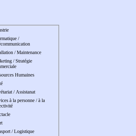
strie
rmatique /
écommunication
allation / Maintenance
eting / Stratégie
merciale
sources Humaines
té
étariat / Assistanat
ices à la personne / à la
ectivité
ctacle
rt
sport / Logistique