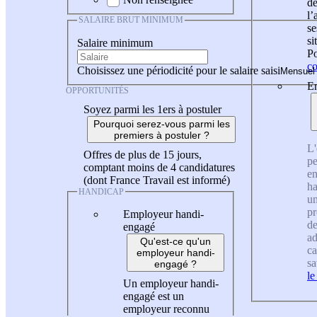
de
l
SALAIRE BRUT MINIMUM
se
si
Salaire minimum
Po
co
Choisissez une périodicité pour le salaire saisi
En
OPPORTUNITÉS
Soyez parmi les 1ers à postuler
Pourquoi serez-vous parmi les
premiers à postuler ?
L'
Offres de plus de 15 jours,
pe
comptant moins de 4 candidatures
en
(dont France Travail est informé)
ha
HANDICAP
un
pr
Employeur handi-
de
engagé
ad
Qu'est-ce qu'un
ca
employeur handi-
sa
engagé ?
le
Un employeur handi-
engagé est un
employeur reconnu