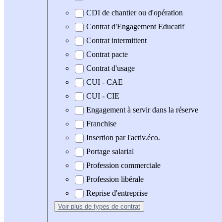
CDI de chantier ou d'opération
Contrat d'Engagement Educatif
Contrat intermittent
Contrat pacte
Contrat d'usage
CUI - CAE
CUI - CIE
Engagement à servir dans la réserve
Franchise
Insertion par l'activ.éco.
Portage salarial
Profession commerciale
Profession libérale
Reprise d'entreprise
Voir plus
de types de contrat