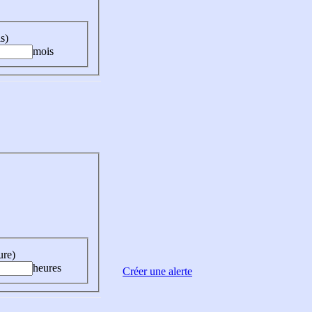
s)
mois
ure)
heures
Créer une alerte