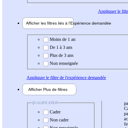
Appliquer
le fil
Afficher les filtres liés à l'
Expérience
demandée
Expérience demandée
Moins de 1 an
De 1 à 3 ans
Plus de 3 ans
Non renseignée
Appliquer
le filtre de l'expérience demandée
Afficher
Plus de
filtres
QUALIFICATION
pa
Ca
Cadre
pa
ac
Non cadre
fa
Non renseignée