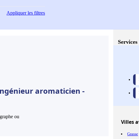
Appliquer
les filtres
Services 
Ingénieur aromaticien -
hographe ou
Villes
av
Grasse