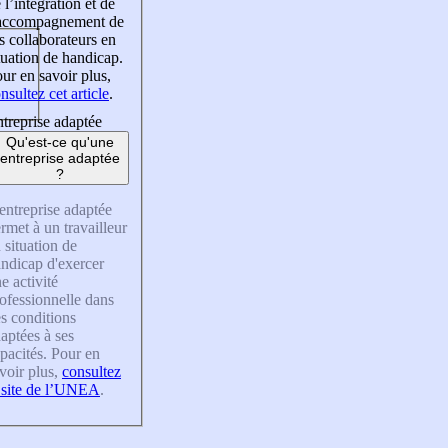
 l’intégration et de
’accompagnement de
s collaborateurs en
tuation de handicap.
ur en savoir plus,
nsultez cet article
.
treprise adaptée
Qu'est-ce qu'une
entreprise adaptée
?
entreprise adaptée
rmet à un travailleur
 situation de
ndicap d'exercer
e activité
ofessionnelle dans
s conditions
aptées à ses
pacités. Pour en
voir plus,
consultez
 site de l’UNEA
.