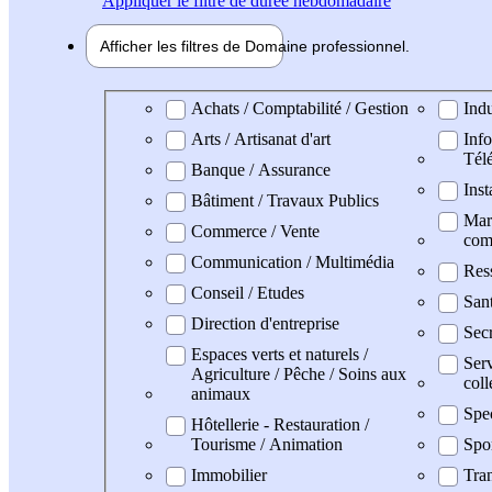
Appliquer
le filtre de durée hebdomadaire
Afficher les filtres de
Domaine pro
fessionnel
Domaine professionel
Achats / Comptabilité / Gestion
Indu
Arts / Artisanat d'art
Info
Tél
Banque / Assurance
Inst
Bâtiment / Travaux Publics
Mark
Commerce / Vente
com
Communication / Multimédia
Res
Conseil / Etudes
San
Direction d'entreprise
Secr
Espaces verts et naturels /
Serv
Agriculture / Pêche / Soins aux
coll
animaux
Spe
Hôtellerie - Restauration /
Tourisme / Animation
Spo
Immobilier
Tran