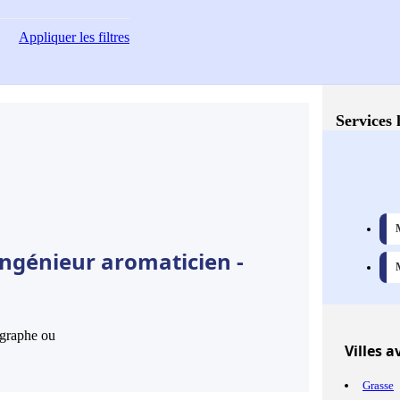
Appliquer
les filtres
Services 
Ingénieur aromaticien -
hographe ou
Villes
av
Grasse