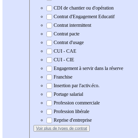
CDI de chantier ou d'opération
Contrat d'Engagement Educatif
Contrat intermittent
Contrat pacte
Contrat d'usage
CUI - CAE
CUI - CIE
Engagement à servir dans la réserve
Franchise
Insertion par l'activ.éco.
Portage salarial
Profession commerciale
Profession libérale
Reprise d'entreprise
Voir plus
de types de contrat