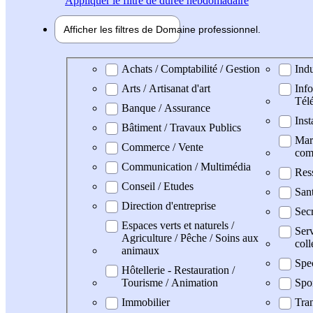
Appliquer
le filtre de durée hebdomadaire
Afficher les filtres de
Domaine pro
fessionnel
Domaine professionel
Achats / Comptabilité / Gestion
Indu
Arts / Artisanat d'art
Info
Tél
Banque / Assurance
Inst
Bâtiment / Travaux Publics
Mark
Commerce / Vente
com
Communication / Multimédia
Res
Conseil / Etudes
San
Direction d'entreprise
Secr
Espaces verts et naturels /
Serv
Agriculture / Pêche / Soins aux
coll
animaux
Spe
Hôtellerie - Restauration /
Tourisme / Animation
Spo
Immobilier
Tran