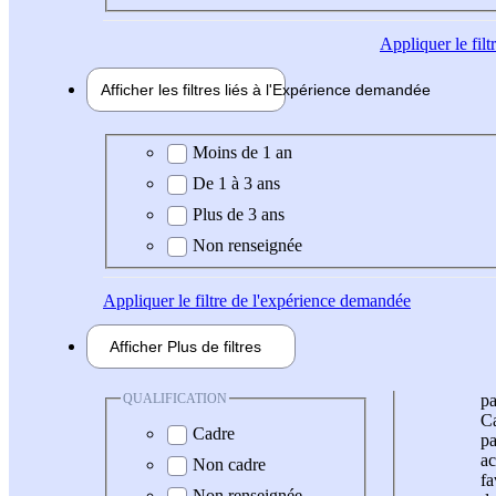
Appliquer
le fil
Afficher les filtres liés à l'
Expérience
demandée
Expérience demandée
Moins de 1 an
De 1 à 3 ans
Plus de 3 ans
Non renseignée
Appliquer
le filtre de l'expérience demandée
Afficher
Plus de
filtres
QUALIFICATION
pa
Ca
Cadre
pa
ac
Non cadre
fa
Non renseignée