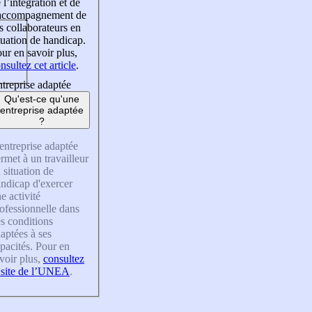
 l’intégration et de
’accompagnement de
s collaborateurs en
tuation de handicap.
ur en savoir plus,
nsultez cet article
.
treprise adaptée
Qu'est-ce qu'une
entreprise adaptée
?
entreprise adaptée
rmet à un travailleur
 situation de
ndicap d'exercer
e activité
ofessionnelle dans
s conditions
aptées à ses
pacités. Pour en
voir plus,
consultez
 site de l’UNEA
.