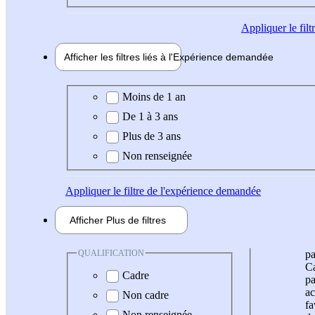
Appliquer
le fil
Afficher les filtres liés à l'
Expérience
demandée
Expérience demandée
Moins de 1 an
De 1 à 3 ans
Plus de 3 ans
Non renseignée
Appliquer
le filtre de l'expérience demandée
Afficher
Plus de
filtres
QUALIFICATION
pa
Ca
Cadre
pa
ac
Non cadre
fa
Non renseignée