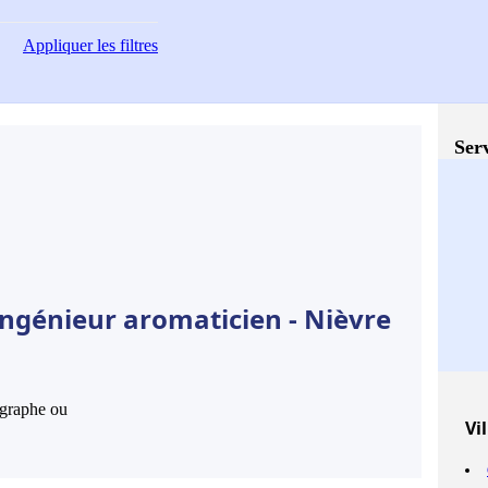
Appliquer
les filtres
Serv
Ingénieur aromaticien - Nièvre
hographe ou
Vil