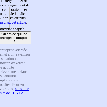
 l’intégration et de
’accompagnement de
s collaborateurs en
tuation de handicap.
ur en savoir plus,
nsultez cet article
.
treprise adaptée
Qu'est-ce qu'une
entreprise adaptée
?
entreprise adaptée
rmet à un travailleur
 situation de
ndicap d'exercer
e activité
ofessionnelle dans
s conditions
aptées à ses
pacités. Pour en
voir plus,
consultez
 site de l’UNEA
.