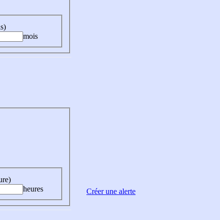
s)
mois
ure)
heures
Créer une alerte