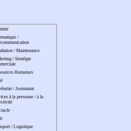
strie
rmatique /
écommunication
allation / Maintenance
eting / Stratégie
merciale
sources Humaines
té
étariat / Assistanat
ices à la personne / à la
ectivité
ctacle
rt
sport / Logistique