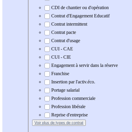
CDI de chantier ou d'opération
Contrat d'Engagement Educatif
Contrat intermittent
Contrat pacte
Contrat d'usage
CUI - CAE
CUI - CIE
Engagement à servir dans la réserve
Franchise
Insertion par l'activ.éco.
Portage salarial
Profession commerciale
Profession libérale
Reprise d'entreprise
Voir plus
de types de contrat