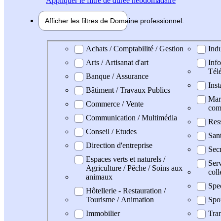
Appliquer
le filtre de durée hebdomadaire
Afficher les filtres de
Domaine pro
fessionnel
Domaine professionel
Achats / Comptabilité / Gestion
Indu
Arts / Artisanat d'art
Info
Tél
Banque / Assurance
Inst
Bâtiment / Travaux Publics
Mark
Commerce / Vente
com
Communication / Multimédia
Res
Conseil / Etudes
San
Direction d'entreprise
Secr
Espaces verts et naturels /
Serv
Agriculture / Pêche / Soins aux
coll
animaux
Spe
Hôtellerie - Restauration /
Tourisme / Animation
Spo
Immobilier
Tran