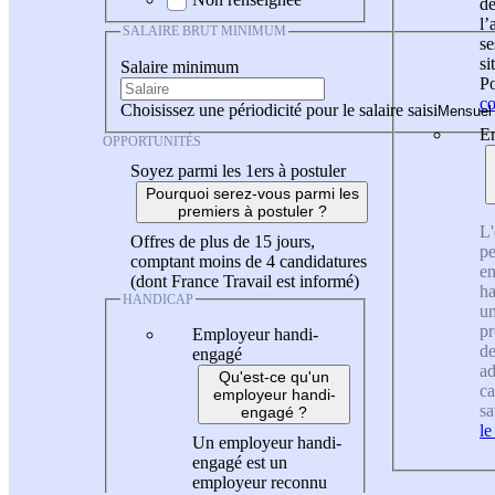
de
l
SALAIRE BRUT MINIMUM
se
si
Salaire minimum
Po
co
Choisissez une périodicité pour le salaire saisi
En
OPPORTUNITÉS
Soyez parmi les 1ers à postuler
Pourquoi serez-vous parmi les
premiers à postuler ?
L'
Offres de plus de 15 jours,
pe
comptant moins de 4 candidatures
en
(dont France Travail est informé)
ha
HANDICAP
un
pr
Employeur handi-
de
engagé
ad
Qu'est-ce qu'un
ca
employeur handi-
sa
engagé ?
le
Un employeur handi-
engagé est un
employeur reconnu