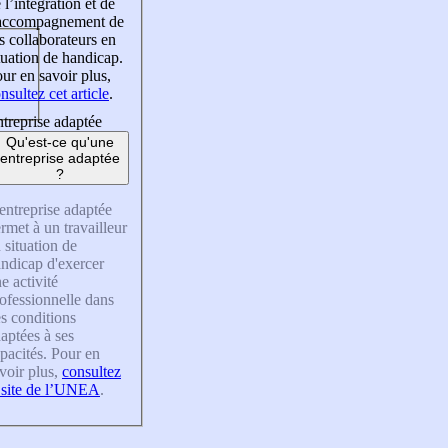
 l’intégration et de
’accompagnement de
s collaborateurs en
tuation de handicap.
ur en savoir plus,
nsultez cet article
.
treprise adaptée
Qu'est-ce qu'une
entreprise adaptée
?
entreprise adaptée
rmet à un travailleur
 situation de
ndicap d'exercer
e activité
ofessionnelle dans
s conditions
aptées à ses
pacités. Pour en
voir plus,
consultez
 site de l’UNEA
.