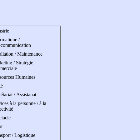
strie
rmatique /
écommunication
allation / Maintenance
eting / Stratégie
merciale
sources Humaines
té
étariat / Assistanat
ices à la personne / à la
ectivité
ctacle
rt
sport / Logistique