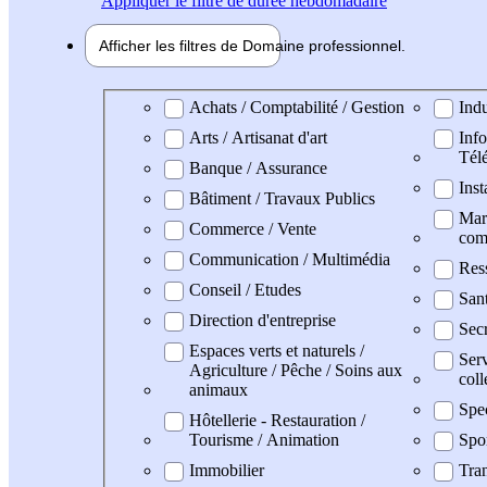
Appliquer
le filtre de durée hebdomadaire
Afficher les filtres de
Domaine pro
fessionnel
Domaine professionel
Achats / Comptabilité / Gestion
Indu
Arts / Artisanat d'art
Info
Tél
Banque / Assurance
Inst
Bâtiment / Travaux Publics
Mark
Commerce / Vente
com
Communication / Multimédia
Res
Conseil / Etudes
San
Direction d'entreprise
Secr
Espaces verts et naturels /
Serv
Agriculture / Pêche / Soins aux
coll
animaux
Spe
Hôtellerie - Restauration /
Tourisme / Animation
Spo
Immobilier
Tran