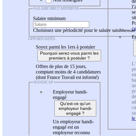
de
l
SALAIRE BRUT MINIMUM
se
si
Salaire minimum
Po
co
Choisissez une périodicité pour le salaire saisi
En
OPPORTUNITÉS
Soyez parmi les 1ers à postuler
Pourquoi serez-vous parmi les
premiers à postuler ?
L'
Offres de plus de 15 jours,
pe
comptant moins de 4 candidatures
en
(dont France Travail est informé)
ha
HANDICAP
un
pr
Employeur handi-
de
engagé
ad
Qu'est-ce qu'un
ca
employeur handi-
sa
engagé ?
le
Un employeur handi-
engagé est un
employeur reconnu