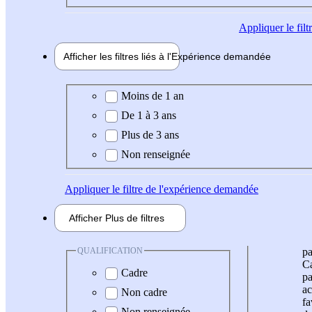
Appliquer
le fil
Afficher les filtres liés à l'
Expérience
demandée
Expérience demandée
Moins de 1 an
De 1 à 3 ans
Plus de 3 ans
Non renseignée
Appliquer
le filtre de l'expérience demandée
Afficher
Plus de
filtres
QUALIFICATION
pa
Ca
Cadre
pa
ac
Non cadre
fa
Non renseignée