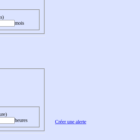
s)
mois
ure)
heures
Créer une alerte