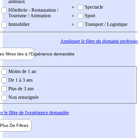
animaux
Spectacle
Hôtellerie - Restauration /
Tourisme / Animation
Sport
Immobilier
Transport / Logistique
Appliquer
le filtre du domaine professi
es filtres liés à l'
Expérience
demandée
ience demandée
Moins de 1 an
De 1 à 3 ans
Plus de 3 ans
Non renseignée
er
le filtre de l'expérience demandée
Plus De
Filtres