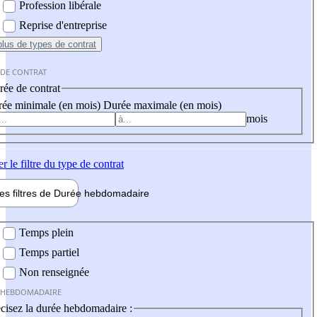
Profession libérale
Reprise d'entreprise
plus
de types de contrat
 DE CONTRAT
ée de contrat
ée minimale (en mois)
Durée maximale (en mois)
mois
er
le filtre du type de contrat
les filtres de
Durée hebdo
madaire
 hebdomadaire
Temps plein
Temps partiel
Non renseignée
 HEBDOMADAIRE
cisez la durée hebdomadaire :