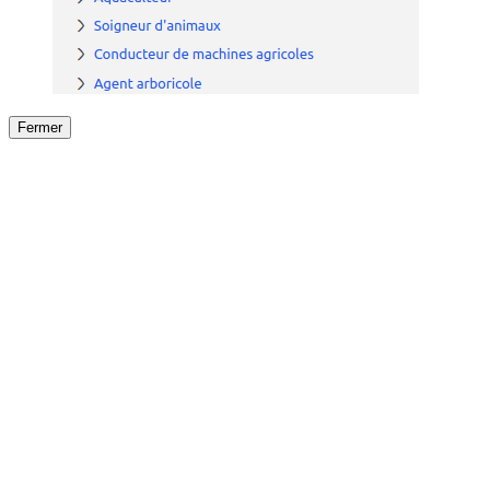
Fermer
Fermer
le détail de l'offre
/
Offre
sur
Offre précéden