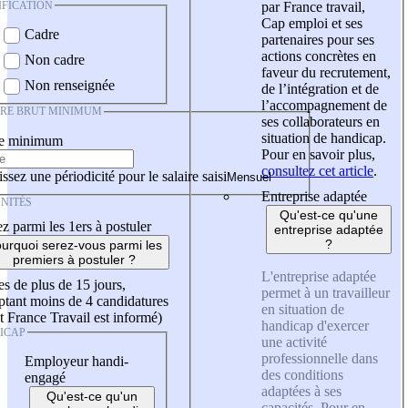
IFICATION
par France travail,
Cap emploi et ses
Cadre
partenaires pour ses
actions concrètes en
Non cadre
faveur du recrutement,
Non renseignée
de l’intégration et de
l’accompagnement de
IRE BRUT MINIMUM
ses collaborateurs en
situation de handicap.
re minimum
Pour en savoir plus,
consultez cet article
.
ssez une périodicité pour le salaire saisi
Entreprise adaptée
NITÉS
Qu'est-ce qu'une
z parmi les 1ers à postuler
entreprise adaptée
?
urquoi serez-vous parmi les
premiers à postuler ?
L'entreprise adaptée
es de plus de 15 jours,
permet à un travailleur
tant moins de 4 candidatures
en situation de
t France Travail est informé)
handicap d'exercer
ICAP
une activité
professionnelle dans
Employeur handi-
des conditions
engagé
adaptées à ses
Qu'est-ce qu'un
capacités. Pour en