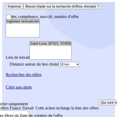
Imprimer
Besoin d'aide sur la recherche d'offres d'emploi ?
Métier, compétence, mot-clé, numéro d'offre
Lieu de travail
Distance autour du lieu choisi
Rechercher
des offres
Créer une alerte
Qui sont n
icher uniquement
 offres France Travail
Cette action recharge la liste des offres
les filtres de
Date de création
de l'offre