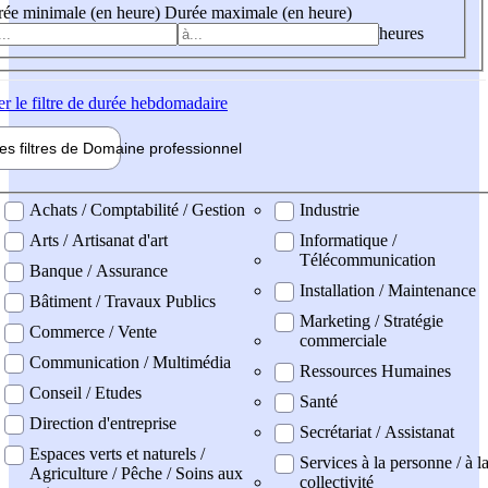
ée minimale (en heure)
Durée maximale (en heure)
heures
er
le filtre de durée hebdomadaire
les filtres de
Domaine pro
fessionnel
ne professionel
Achats / Comptabilité / Gestion
Industrie
Arts / Artisanat d'art
Informatique /
Télécommunication
Banque / Assurance
Installation / Maintenance
Bâtiment / Travaux Publics
Marketing / Stratégie
Commerce / Vente
commerciale
Communication / Multimédia
Ressources Humaines
Conseil / Etudes
Santé
Direction d'entreprise
Secrétariat / Assistanat
Espaces verts et naturels /
Services à la personne / à l
Agriculture / Pêche / Soins aux
collectivité