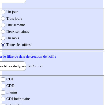
e création de l'offre
Un jour
Trois jours
Une semaine
Deux semaines
Un mois
Toutes les offres
er
le filtre de date de création de l'offre
les filtres de types de
Contrat
de contrat
CDI
CDD
Intérim
CDI Intérimaire