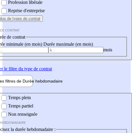
Profession libérale
Reprise d'entreprise
plus
de types de contrat
 DE CONTRAT
ée de contrat
ée minimale (en mois)
Durée maximale (en mois)
mois
er
le filtre du type de contrat
les filtres de
Durée hebdo
madaire
 hebdomadaire
Temps plein
Temps partiel
Non renseignée
 HEBDOMADAIRE
cisez la durée hebdomadaire :