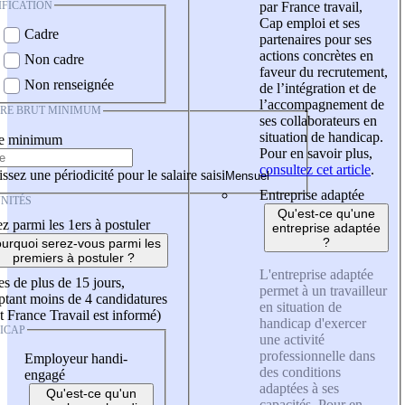
IFICATION
par France travail,
Cap emploi et ses
Cadre
partenaires pour ses
actions concrètes en
Non cadre
faveur du recrutement,
Non renseignée
de l’intégration et de
l’accompagnement de
IRE BRUT MINIMUM
ses collaborateurs en
situation de handicap.
re minimum
Pour en savoir plus,
consultez cet article
.
ssez une périodicité pour le salaire saisi
Entreprise adaptée
NITÉS
Qu'est-ce qu'une
z parmi les 1ers à postuler
entreprise adaptée
?
urquoi serez-vous parmi les
premiers à postuler ?
L'entreprise adaptée
es de plus de 15 jours,
permet à un travailleur
tant moins de 4 candidatures
en situation de
t France Travail est informé)
handicap d'exercer
ICAP
une activité
professionnelle dans
Employeur handi-
des conditions
engagé
adaptées à ses
Qu'est-ce qu'un
capacités. Pour en