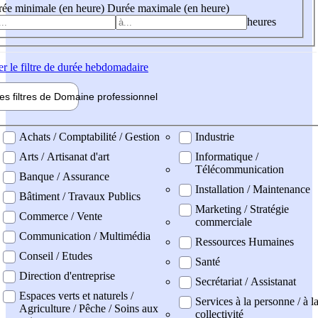
ée minimale (en heure)
Durée maximale (en heure)
heures
er
le filtre de durée hebdomadaire
les filtres de
Domaine pro
fessionnel
ne professionel
Achats / Comptabilité / Gestion
Industrie
Arts / Artisanat d'art
Informatique /
Télécommunication
Banque / Assurance
Installation / Maintenance
Bâtiment / Travaux Publics
Marketing / Stratégie
Commerce / Vente
commerciale
Communication / Multimédia
Ressources Humaines
Conseil / Etudes
Santé
Direction d'entreprise
Secrétariat / Assistanat
Espaces verts et naturels /
Services à la personne / à l
Agriculture / Pêche / Soins aux
collectivité