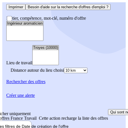
Imprimer
Besoin d'aide sur la recherche d'offres d'emploi ?
Métier, compétence, mot-clé, numéro d'offre
Lieu de travail
Distance autour du lieu choisi
Rechercher
des offres
Créer une alerte
Qui sont n
icher uniquement
 offres France Travail
Cette action recharge la liste des offres
les filtres de
Date de création
de l'offre