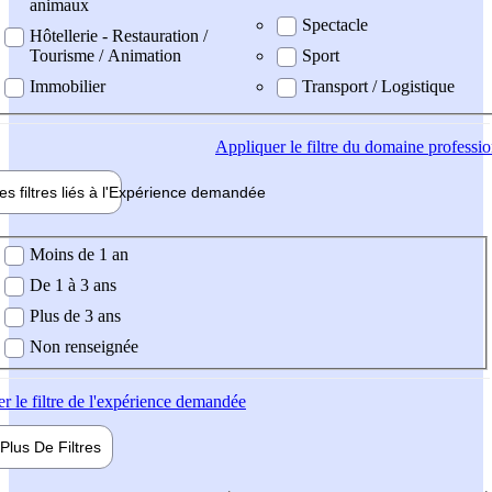
animaux
Spectacle
Hôtellerie - Restauration /
Tourisme / Animation
Sport
Immobilier
Transport / Logistique
Appliquer
le filtre du domaine professi
es filtres liés à l'
Expérience
demandée
ience demandée
Moins de 1 an
De 1 à 3 ans
Plus de 3 ans
Non renseignée
er
le filtre de l'expérience demandée
Plus De
Filtres