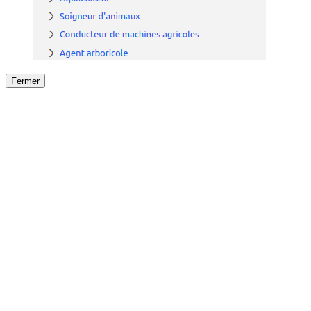
Fermer
Fermer
le détail de l'offre
/
Offre
sur
Offre précéden