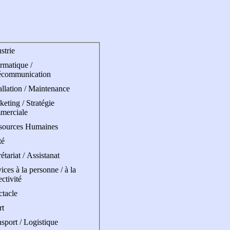
strie
rmatique /
écommunication
allation / Maintenance
eting / Stratégie
merciale
sources Humaines
té
étariat / Assistanat
ices à la personne / à la
ectivité
ctacle
rt
sport / Logistique