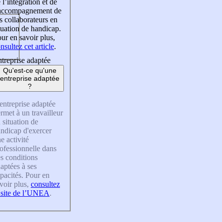
 l’intégration et de
’accompagnement de
s collaborateurs en
tuation de handicap.
ur en savoir plus,
nsultez cet article
.
treprise adaptée
Qu'est-ce qu'une
entreprise adaptée
?
entreprise adaptée
rmet à un travailleur
 situation de
ndicap d'exercer
e activité
ofessionnelle dans
s conditions
aptées à ses
pacités. Pour en
voir plus,
consultez
 site de l’UNEA
.