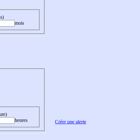
s)
mois
ure)
heures
Créer une alerte