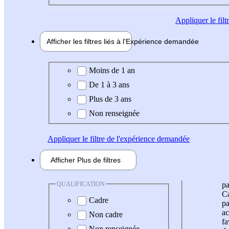
Appliquer
le fil
Afficher les filtres liés à l'
Expérience
demandée
Expérience demandée
Moins de 1 an
De 1 à 3 ans
Plus de 3 ans
Non renseignée
Appliquer
le filtre de l'expérience demandée
Afficher
Plus de
filtres
QUALIFICATION
pa
Ca
Cadre
pa
ac
Non cadre
fa
Non renseignée