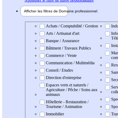
Appliquer
le filtre de durée hebdomadaire
Afficher les filtres de
Domaine pro
fessionnel
Domaine professionel
Achats / Comptabilité / Gestion
Indu
Arts / Artisanat d'art
Info
Tél
Banque / Assurance
Inst
Bâtiment / Travaux Publics
Mark
Commerce / Vente
com
Communication / Multimédia
Res
Conseil / Etudes
San
Direction d'entreprise
Secr
Espaces verts et naturels /
Serv
Agriculture / Pêche / Soins aux
coll
animaux
Spe
Hôtellerie - Restauration /
Tourisme / Animation
Spo
Immobilier
Tran