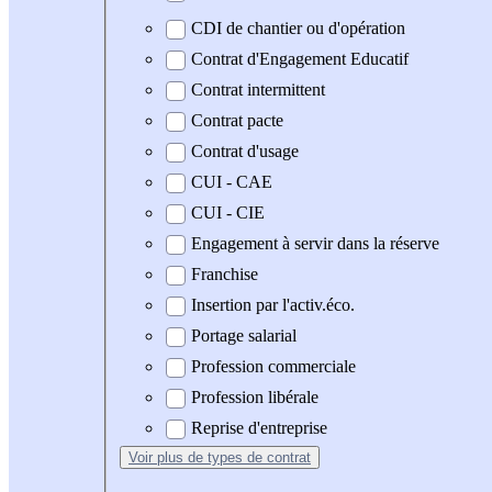
CDI de chantier ou d'opération
Contrat d'Engagement Educatif
Contrat intermittent
Contrat pacte
Contrat d'usage
CUI - CAE
CUI - CIE
Engagement à servir dans la réserve
Franchise
Insertion par l'activ.éco.
Portage salarial
Profession commerciale
Profession libérale
Reprise d'entreprise
Voir plus
de types de contrat