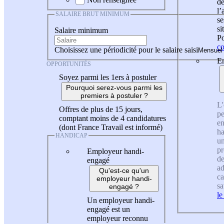
de
l
SALAIRE BRUT MINIMUM
se
si
Salaire minimum
Po
co
Choisissez une périodicité pour le salaire saisi
En
OPPORTUNITÉS
Soyez parmi les 1ers à postuler
Pourquoi serez-vous parmi les
premiers à postuler ?
L'
Offres de plus de 15 jours,
pe
comptant moins de 4 candidatures
en
(dont France Travail est informé)
ha
HANDICAP
un
pr
Employeur handi-
de
engagé
ad
Qu'est-ce qu'un
ca
employeur handi-
sa
engagé ?
le
Un employeur handi-
engagé est un
employeur reconnu