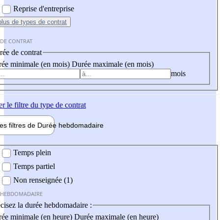
Reprise d'entreprise
plus
de types de contrat
 DE CONTRAT
ée de contrat
ée minimale (en mois)
Durée maximale (en mois)
mois
er
le filtre du type de contrat
les filtres de
Durée hebdo
madaire
 hebdomadaire
Temps plein
Temps partiel
Non renseignée (1)
 HEBDOMADAIRE
cisez la durée hebdomadaire :
ée minimale (en heure)
Durée maximale (en heure)