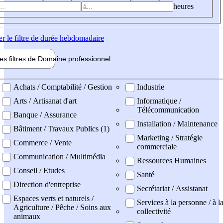
heures
er
le filtre de durée hebdomadaire
les filtres de
Domaine pro
fessionnel
ne professionel
Achats / Comptabilité / Gestion
Industrie
Arts / Artisanat d'art
Informatique /
Télécommunication
Banque / Assurance
Installation / Maintenance
Bâtiment / Travaux Publics (1)
Marketing / Stratégie
Commerce / Vente
commerciale
Communication / Multimédia
Ressources Humaines
Conseil / Etudes
Santé
Direction d'entreprise
Secrétariat / Assistanat
Espaces verts et naturels /
Services à la personne / à l
Agriculture / Pêche / Soins aux
collectivité
animaux