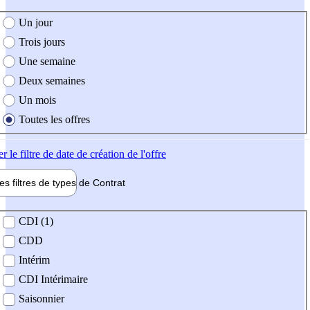
e création de l'offre
Un jour
Trois jours
Une semaine
Deux semaines
Un mois
Toutes les offres
er
le filtre de date de création de l'offre
les filtres de types de
Contrat
de contrat
CDI (1)
CDD
Intérim
CDI Intérimaire
Saisonnier