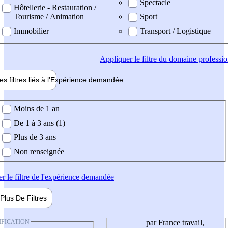
Spectacle
Hôtellerie - Restauration /
Tourisme / Animation
Sport
Immobilier
Transport / Logistique
Appliquer
le filtre du domaine professi
es filtres liés à l'
Expérience
demandée
ience demandée
Moins de 1 an
De 1 à 3 ans (1)
Plus de 3 ans
Non renseignée
er
le filtre de l'expérience demandée
Plus De
Filtres
IFICATION
par France travail,