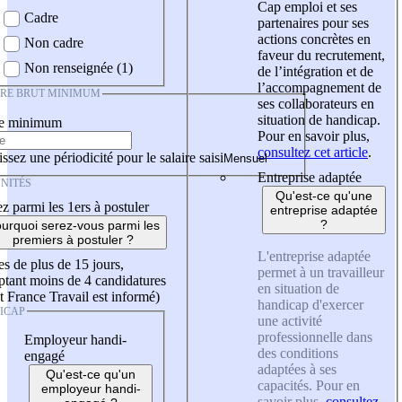
Cap emploi et ses
Cadre
partenaires pour ses
actions concrètes en
Non cadre
faveur du recrutement,
Non renseignée (1)
de l’intégration et de
l’accompagnement de
IRE BRUT MINIMUM
ses collaborateurs en
situation de handicap.
re minimum
Pour en savoir plus,
consultez cet article
.
ssez une périodicité pour le salaire saisi
Entreprise adaptée
NITÉS
Qu'est-ce qu'une
z parmi les 1ers à postuler
entreprise adaptée
?
urquoi serez-vous parmi les
premiers à postuler ?
L'entreprise adaptée
es de plus de 15 jours,
permet à un travailleur
tant moins de 4 candidatures
en situation de
t France Travail est informé)
handicap d'exercer
ICAP
une activité
professionnelle dans
Employeur handi-
des conditions
engagé
adaptées à ses
Qu'est-ce qu'un
capacités. Pour en
employeur handi-
savoir plus,
consultez