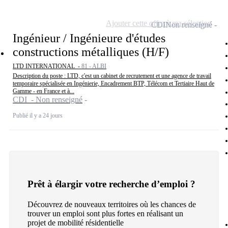
Ajouter cette offre à ma sélection
CDI
Non renseigné
Ingénieur / Ingénieure d'études
constructions métalliques (H/F)
LTD INTERNATIONAL -
81 - ALBI
Description du poste : LTD, c'est un cabinet de recrutement et une agence de travail
temporaire spécialisée en Ingénierie, Encadrement BTP, Télécom et Tertiaire Haut de
Gamme - en France et à...
CDI - Non renseigné
Publié il y a 24 jours
Prêt à élargir votre recherche d’emploi ?
Découvrez de nouveaux territoires où les chances de
trouver un emploi sont plus fortes en réalisant un
projet de mobilité résidentielle