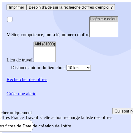
Imprimer
Besoin d'aide sur la recherche d'offres d'emploi ?
Métier, compétence, mot-clé, numéro d'offre
Lieu de travail
Distance autour du lieu choisi
Rechercher
des offres
Créer une alerte
Qui sont n
icher uniquement
 offres France Travail
Cette action recharge la liste des offres
les filtres de
Date de création
de l'offre