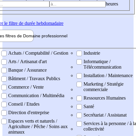
heures
er
le filtre de durée hebdomadaire
les filtres de
Domaine pro
fessionnel
ne professionel
Achats / Comptabilité / Gestion
Industrie
Arts / Artisanat d'art
Informatique /
Télécommunication
Banque / Assurance
Installation / Maintenance
Bâtiment / Travaux Publics
Marketing / Stratégie
Commerce / Vente
commerciale
Communication / Multimédia
Ressources Humaines
Conseil / Etudes
Santé
Direction d'entreprise
Secrétariat / Assistanat
Espaces verts et naturels /
Services à la personne / à l
Agriculture / Pêche / Soins aux
collectivité
animaux