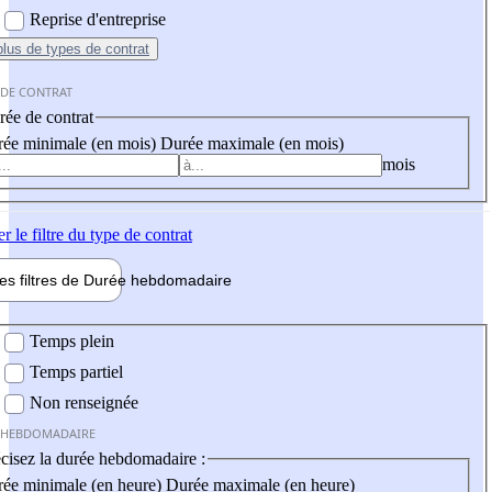
Reprise d'entreprise
plus
de types de contrat
 DE CONTRAT
ée de contrat
ée minimale (en mois)
Durée maximale (en mois)
mois
er
le filtre du type de contrat
les filtres de
Durée hebdo
madaire
 hebdomadaire
Temps plein
Temps partiel
Non renseignée
 HEBDOMADAIRE
cisez la durée hebdomadaire :
ée minimale (en heure)
Durée maximale (en heure)