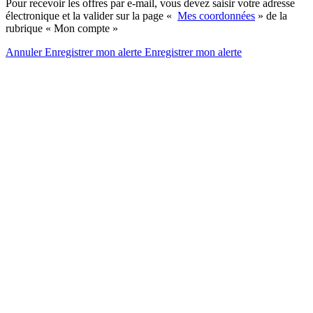
Pour recevoir les offres par e-mail, vous devez saisir votre adresse
électronique et la valider sur la page «
Mes coordonnées
» de la
rubrique « Mon compte »
Annuler
Enregistrer mon alerte
Enregistrer
mon alerte