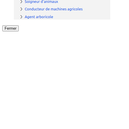
Fermer
Fermer
le détail de l'offre
/
Offre
sur
Offre précéden