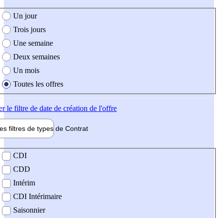
e création de l'offre
Un jour
Trois jours
Une semaine
Deux semaines
Un mois
Toutes les offres
er
le filtre de date de création de l'offre
les filtres de types de
Contrat
de contrat
CDI
CDD
Intérim
CDI Intérimaire
Saisonnier