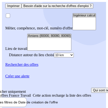
Imprimer
Besoin d'aide sur la recherche d'offres d'emploi ?
Métier, compétence, mot-clé, numéro d'offre
Lieu de travail
Distance autour du lieu choisi
Rechercher
des offres
Créer une alerte
Qui sont n
icher uniquement
 offres France Travail
Cette action recharge la liste des offres
les filtres de
Date de création
de l'offre