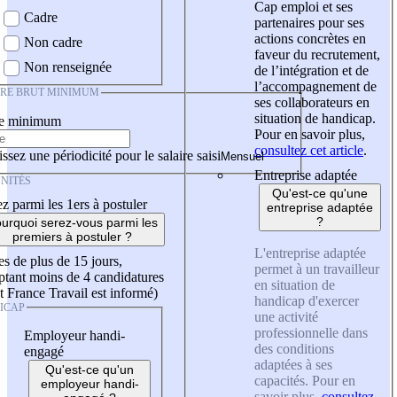
Cap emploi et ses
Cadre
partenaires pour ses
actions concrètes en
Non cadre
faveur du recrutement,
Non renseignée
de l’intégration et de
l’accompagnement de
IRE BRUT MINIMUM
ses collaborateurs en
situation de handicap.
re minimum
Pour en savoir plus,
consultez cet article
.
ssez une périodicité pour le salaire saisi
Entreprise adaptée
NITÉS
Qu'est-ce qu'une
z parmi les 1ers à postuler
entreprise adaptée
?
urquoi serez-vous parmi les
premiers à postuler ?
L'entreprise adaptée
es de plus de 15 jours,
permet à un travailleur
tant moins de 4 candidatures
en situation de
t France Travail est informé)
handicap d'exercer
ICAP
une activité
professionnelle dans
Employeur handi-
des conditions
engagé
adaptées à ses
Qu'est-ce qu'un
capacités. Pour en
employeur handi-
savoir plus,
consultez