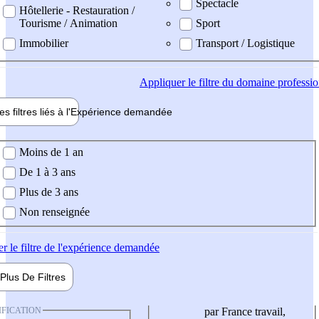
Spectacle
Hôtellerie - Restauration /
Tourisme / Animation
Sport
Immobilier
Transport / Logistique
Appliquer
le filtre du domaine professi
es filtres liés à l'
Expérience
demandée
ience demandée
Moins de 1 an
De 1 à 3 ans
Plus de 3 ans
Non renseignée
er
le filtre de l'expérience demandée
Plus De
Filtres
IFICATION
par France travail,