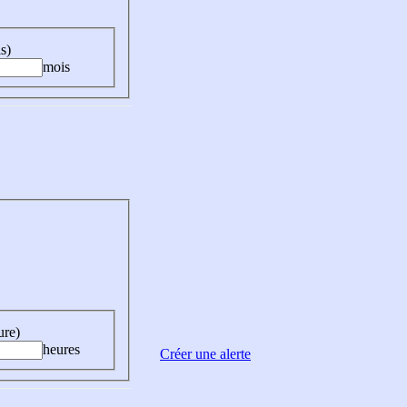
s)
mois
ure)
heures
Créer une alerte