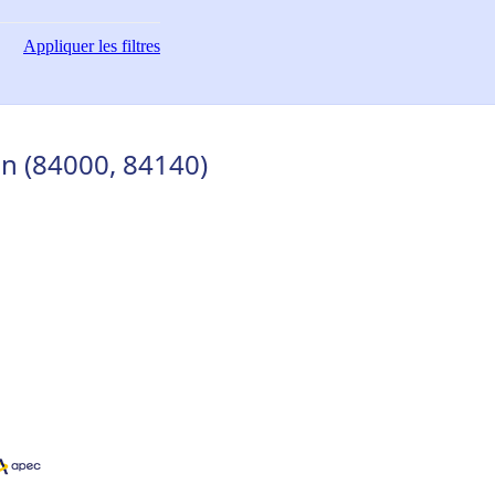
Appliquer
les filtres
on (84000, 84140)