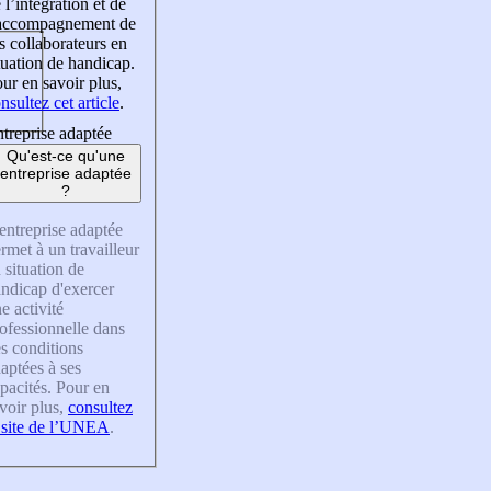
 l’intégration et de
’accompagnement de
s collaborateurs en
tuation de handicap.
ur en savoir plus,
nsultez cet article
.
treprise adaptée
Qu'est-ce qu'une
entreprise adaptée
?
entreprise adaptée
rmet à un travailleur
 situation de
ndicap d'exercer
e activité
ofessionnelle dans
s conditions
aptées à ses
pacités. Pour en
voir plus,
consultez
 site de l’UNEA
.