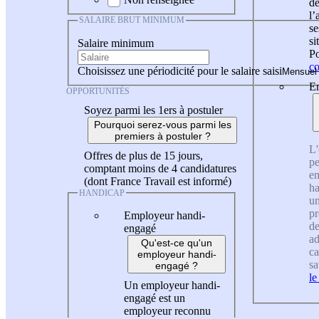
de
l
SALAIRE BRUT MINIMUM
se
si
Salaire minimum
Po
co
Choisissez une périodicité pour le salaire saisi
En
OPPORTUNITÉS
Soyez parmi les 1ers à postuler
Pourquoi serez-vous parmi les
premiers à postuler ?
L'
Offres de plus de 15 jours,
pe
comptant moins de 4 candidatures
en
(dont France Travail est informé)
ha
HANDICAP
un
pr
Employeur handi-
de
engagé
ad
Qu'est-ce qu'un
ca
employeur handi-
sa
engagé ?
le
Un employeur handi-
engagé est un
employeur reconnu