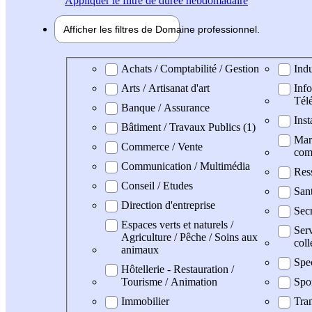
Appliquer
le filtre de durée hebdomadaire
Afficher les filtres de
Domaine pro
fessionnel
Domaine professionel
Achats / Comptabilité / Gestion
Indu
Arts / Artisanat d'art
Info
Tél
Banque / Assurance
Inst
Bâtiment / Travaux Publics (1)
Mark
Commerce / Vente
com
Communication / Multimédia
Res
Conseil / Etudes
San
Direction d'entreprise
Secr
Espaces verts et naturels /
Serv
Agriculture / Pêche / Soins aux
coll
animaux
Spe
Hôtellerie - Restauration /
Tourisme / Animation
Spo
Immobilier
Tran