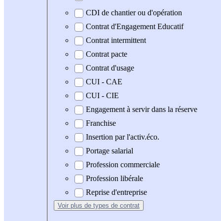
CDI de chantier ou d'opération
Contrat d'Engagement Educatif
Contrat intermittent
Contrat pacte
Contrat d'usage
CUI - CAE
CUI - CIE
Engagement à servir dans la réserve
Franchise
Insertion par l'activ.éco.
Portage salarial
Profession commerciale
Profession libérale
Reprise d'entreprise
Voir plus
de types de contrat