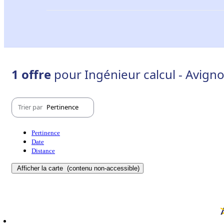
1 offre
pour Ingénieur calcul - Avign
Trier par
Pertinence
Pertinence
Date
Distance
Afficher la carte
(contenu non-accessible)