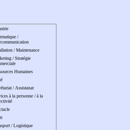
strie
rmatique /
écommunication
allation / Maintenance
eting / Stratégie
merciale
sources Humaines
té
étariat / Assistanat
ices à la personne / à la
ectivité
ctacle
rt
sport / Logistique