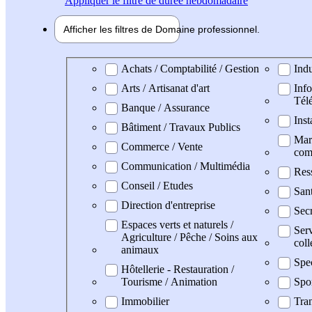
Appliquer
le filtre de durée hebdomadaire
Afficher les filtres de
Domaine pro
fessionnel
Domaine professionel
Achats / Comptabilité / Gestion
Indu
Arts / Artisanat d'art
Info
Tél
Banque / Assurance
Inst
Bâtiment / Travaux Publics
Mark
Commerce / Vente
com
Communication / Multimédia
Res
Conseil / Etudes
San
Direction d'entreprise
Secr
Espaces verts et naturels /
Serv
Agriculture / Pêche / Soins aux
coll
animaux
Spe
Hôtellerie - Restauration /
Tourisme / Animation
Spo
Immobilier
Tran