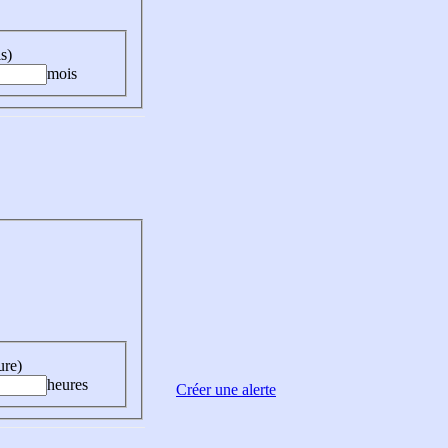
s)
mois
ure)
heures
Créer une alerte