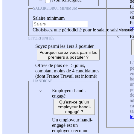
de
l
SALAIRE BRUT MINIMUM
se
si
Salaire minimum
Po
co
Choisissez une périodicité pour le salaire saisi
En
OPPORTUNITÉS
Soyez parmi les 1ers à postuler
Pourquoi serez-vous parmi les
premiers à postuler ?
L'
Offres de plus de 15 jours,
pe
comptant moins de 4 candidatures
en
(dont France Travail est informé)
ha
HANDICAP
un
pr
Employeur handi-
de
engagé
ad
Qu'est-ce qu'un
ca
employeur handi-
sa
engagé ?
le
Un employeur handi-
engagé est un
employeur reconnu