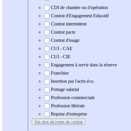
CDI de chantier ou d'opération
Contrat d'Engagement Educatif
Contrat intermittent
Contrat pacte
Contrat d'usage
CUI - CAE
CUI - CIE
Engagement à servir dans la réserve
Franchise
Insertion par l'activ.éco.
Portage salarial
Profession commerciale
Profession libérale
Reprise d'entreprise
Voir plus
de types de contrat