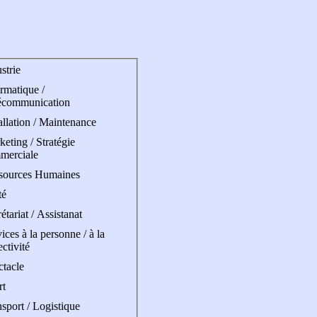
strie
rmatique /
écommunication
allation / Maintenance
eting / Stratégie
merciale
sources Humaines
té
étariat / Assistanat
ices à la personne / à la
ectivité
ctacle
rt
sport / Logistique