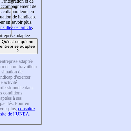
 l’intégration et de
’accompagnement de
s collaborateurs en
tuation de handicap.
ur en savoir plus,
nsultez cet article
.
treprise adaptée
Qu'est-ce qu'une
entreprise adaptée
?
entreprise adaptée
rmet à un travailleur
 situation de
ndicap d'exercer
e activité
ofessionnelle dans
s conditions
aptées à ses
pacités. Pour en
voir plus,
consultez
 site de l’UNEA
.