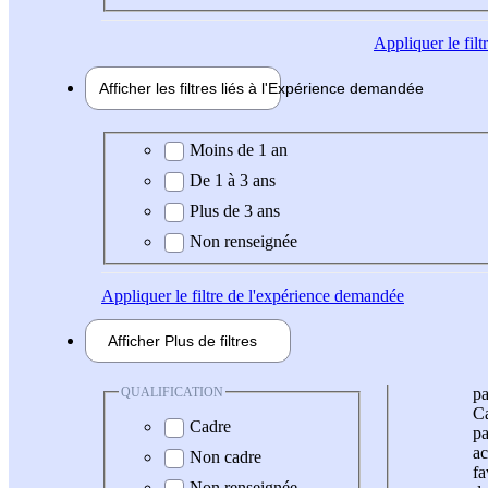
Appliquer
le fil
Afficher les filtres liés à l'
Expérience
demandée
Expérience demandée
Moins de 1 an
De 1 à 3 ans
Plus de 3 ans
Non renseignée
Appliquer
le filtre de l'expérience demandée
Afficher
Plus de
filtres
QUALIFICATION
pa
Ca
Cadre
pa
ac
Non cadre
fa
Non renseignée