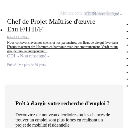
Ajouter cette offre à ma sélection
CDI
Non renseigné
Chef de Projet Maîtrise d'œuvre
Eau F/H H/F
60 - ALLONNE
Nous concevons avec nos clients et nos partenaires, des lieux de vie qui favorisent
l'épanouissement des Hommes en harmonie avec leur environnement. Verdi est un
groupe familial indépendant...
CDI - Non renseigné
Publié il y a plus de 30 jours
Prêt à élargir votre recherche d’emploi ?
Découvrez de nouveaux territoires où les chances de
trouver un emploi sont plus fortes en réalisant un
projet de mobilité résidentielle