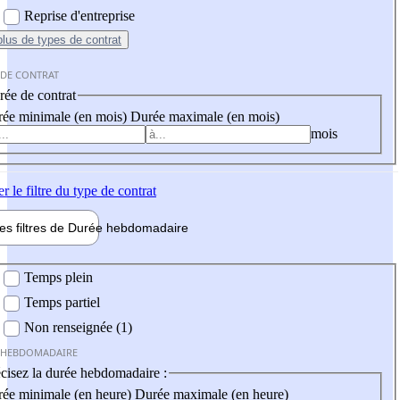
Reprise d'entreprise
plus
de types de contrat
 DE CONTRAT
ée de contrat
ée minimale (en mois)
Durée maximale (en mois)
mois
er
le filtre du type de contrat
les filtres de
Durée hebdo
madaire
 hebdomadaire
Temps plein
Temps partiel
Non renseignée (1)
 HEBDOMADAIRE
cisez la durée hebdomadaire :
ée minimale (en heure)
Durée maximale (en heure)