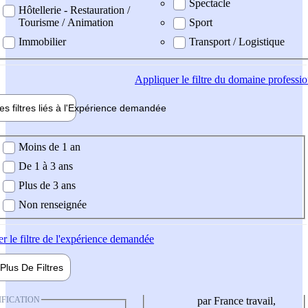
Spectacle
Hôtellerie - Restauration /
Tourisme / Animation
Sport
Immobilier
Transport / Logistique
Appliquer
le filtre du domaine professi
es filtres liés à l'
Expérience
demandée
ience demandée
Moins de 1 an
De 1 à 3 ans
Plus de 3 ans
Non renseignée
er
le filtre de l'expérience demandée
Plus De
Filtres
IFICATION
par France travail,