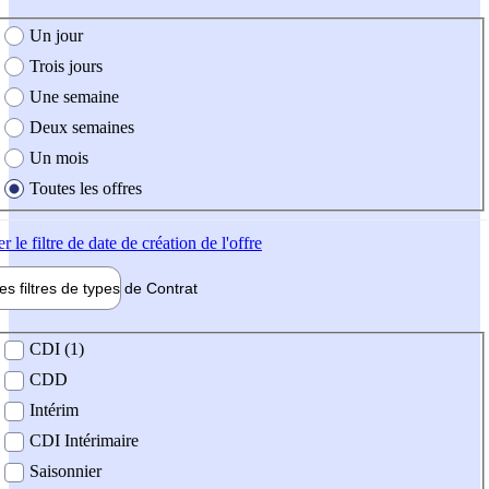
e création de l'offre
Un jour
Trois jours
Une semaine
Deux semaines
Un mois
Toutes les offres
er
le filtre de date de création de l'offre
les filtres de types de
Contrat
de contrat
CDI (1)
CDD
Intérim
CDI Intérimaire
Saisonnier