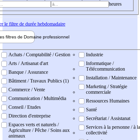
heures
er
le filtre de durée hebdomadaire
les filtres de
Domaine pro
fessionnel
ne professionel
Achats / Comptabilité / Gestion
Industrie
Arts / Artisanat d'art
Informatique /
Télécommunication
Banque / Assurance
Installation / Maintenance
Bâtiment / Travaux Publics (1)
Marketing / Stratégie
Commerce / Vente
commerciale
Communication / Multimédia
Ressources Humaines
Conseil / Etudes
Santé
Direction d'entreprise
Secrétariat / Assistanat
Espaces verts et naturels /
Services à la personne / à l
Agriculture / Pêche / Soins aux
collectivité
animaux