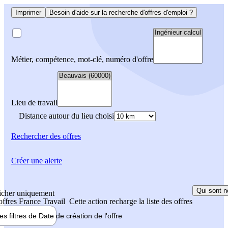
Imprimer
Besoin d'aide sur la recherche d'offres d'emploi ?
Métier, compétence, mot-clé, numéro d'offre
Lieu de travail
Distance autour du lieu choisi
Rechercher
des offres
Créer une alerte
Qui sont n
icher uniquement
 offres France Travail
Cette action recharge la liste des offres
les filtres de
Date de création
de l'offre