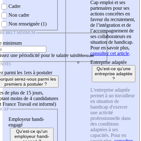
Cap emploi et ses
Cadre
partenaires pour ses
actions concrètes en
Non cadre
faveur du recrutement,
Non renseignée (1)
de l’intégration et de
l’accompagnement de
IRE BRUT MINIMUM
ses collaborateurs en
situation de handicap.
re minimum
Pour en savoir plus,
consultez cet article
.
ssez une périodicité pour le salaire saisi
Entreprise adaptée
NITÉS
Qu'est-ce qu'une
z parmi les 1ers à postuler
entreprise adaptée
?
urquoi serez-vous parmi les
premiers à postuler ?
L'entreprise adaptée
es de plus de 15 jours,
permet à un travailleur
tant moins de 4 candidatures
en situation de
t France Travail est informé)
handicap d'exercer
ICAP
une activité
professionnelle dans
Employeur handi-
des conditions
engagé
adaptées à ses
Qu'est-ce qu'un
capacités. Pour en
employeur handi-
savoir plus,
consultez