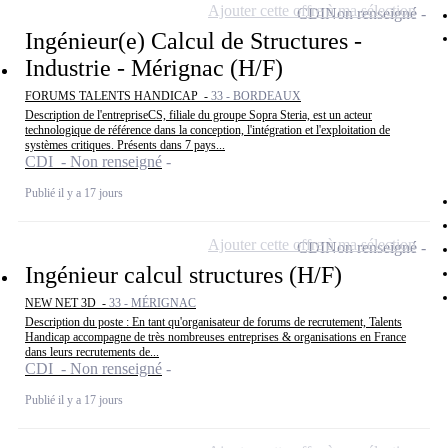
Ajouter cette offre à ma sélection
CDI
Non renseigné
Ingénieur(e) Calcul de Structures -
Industrie - Mérignac (H/F)
FORUMS TALENTS HANDICAP -
33 - BORDEAUX
Description de l'entrepriseCS, filiale du groupe Sopra Steria, est un acteur
technologique de référence dans la conception, l'intégration et l'exploitation de
systèmes critiques. Présents dans 7 pays...
CDI - Non renseigné
Publié il y a 17 jours
Ajouter cette offre à ma sélection
CDI
Non renseigné
Ingénieur calcul structures (H/F)
NEW NET 3D -
33 - MÉRIGNAC
Description du poste : En tant qu'organisateur de forums de recrutement, Talents
Handicap accompagne de très nombreuses entreprises & organisations en France
dans leurs recrutements de...
CDI - Non renseigné
Publié il y a 17 jours