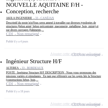
NOUVELLE AQUITAINE F/H -
Conception, recherche
AKILA INGENIERIE -
33 - CANÉJAN
Descriptif du poste:\n\nVous serez amené à travailler sur diverses typologies de
structures (béton armé, béton précontraint, maçonnerie, métallique, bois, mixte) et
sur divers ouvrages (bâtiments,...
CDI - Non renseigné
Publié il y a 4 jours
Ajouter cette offre à ma sélection
CDI
Non renseigné
Ingénieur Structure H/F
ALTEREA -
33 - BORDEAUX
POSTE : Ingénieur Structure H/F DESCRIPTION : Nous vous proposons des
missions variées et stimulantes : En tant que référent/e sur les sujets liés la Structure
(constructions béton, bois,...
CDI - Non renseigné
Publié il y a 18 jours
Ajouter cette offre à ma sélection
CDI
Non renseigné