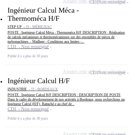
Ajouter cette offre à ma sélection
CDI
Non renseigné
Ingénieur Calcul Méca -
Thermoméca H/F
STEP UP -
33 - MÉRIGNAC
POSTE : Ingénieur Calcul Méca - Thermoméca H/F DESCRIPTION : Réalisation
de calculs mécaniques et thermomécaniques sur des ensembles de pièces de
turbomachines. - Maillage - Conditions aux limites -...
CDI - Non renseigné
Publié il y a plus de 30 jours
Ajouter cette offre à ma sélection
CDI
Non renseigné
Ingénieur Calcul H/F
INDUSTRIE -
33 - BORDEAUX
POSTE : Ingénieur Calcul H/F DESCRIPTION : DESCRIPTION DE POSTE
Dans le cadre du développement de nos activités à Bordeaux, nous recherchons un
Ingénieur Calcul (H/F). Rattaché.e au chef de...
CDI - Non renseigné
Publié il y a plus de 30 jours
Ajouter cette offre à ma sélection
CDI
Non renseigné