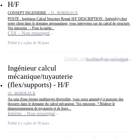
H/F
CONSEPT INGENIERIE -
33 - BORDEAUX
POSTE : Ingénieur Calcul Structure Repair H/F DESCRIPTION : Intégré(e) chez
notre client dans le domaine aéronautique, vous intervenez sur du calcul de structure.
Vos missions : - Pour la partie...
CDI - Non renseigné
Publié il y a plus de 30 jours
Ajouter cette offre à ma sélection
Intérim
Non renseigné
Ingénieur calcul
mécanique/tuyauterie
(flex/supports) - H/F
33 - BORDEAUX
Au sein d'une équipe multiprojet diversifiée, vous serez amené(e) à instruire des
dossiers dans le domaine du calcul mécanique. Vos missions :? Réaliser le
dimensionnement de tuyauterie et de leurs...
Intérim - Non renseigné
Publié il y a plus de 30 jours