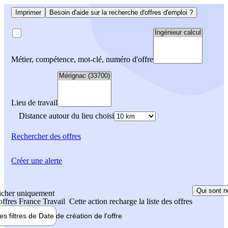
Imprimer
Besoin d'aide sur la recherche d'offres d'emploi ?
Métier, compétence, mot-clé, numéro d'offre
Lieu de travail
Distance autour du lieu choisi
Rechercher
des offres
Créer une alerte
Qui sont n
icher uniquement
 offres France Travail
Cette action recharge la liste des offres
les filtres de
Date de création
de l'offre