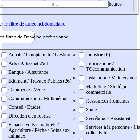
heures
er
le filtre de durée hebdomadaire
les filtres de
Domaine pro
fessionnel
ne professionel
Achats / Comptabilité / Gestion
Industrie (6)
Arts / Artisanat d'art
Informatique /
Télécommunication
Banque / Assurance
Installation / Maintenance
Bâtiment / Travaux Publics (26)
Marketing / Stratégie
Commerce / Vente
commerciale
Communication / Multimédia
Ressources Humaines
Conseil / Etudes
Santé
Direction d'entreprise
Secrétariat / Assistanat
Espaces verts et naturels /
Services à la personne / à l
Agriculture / Pêche / Soins aux
collectivité
animaux