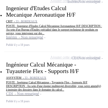
Ajouter cette offre à ma sélection
Intérim
Non renseigné
Ingenieur d'Etudes Calcul
Mecanique Aeronautique H/F
CRIT -
33 - BORDEAUX
POSTE : Ingenieur d'Etudes Calcul Mecanique Aeronautique H/F DESCRIPTION :
Au sein d'un Bureau d'Études spécialisé dans le support technique de produits en
service, vous intervenez sur des...
Intérim - Non renseigné
Publié il y a 18 jours
Ajouter cette offre à ma sélection
CDI
Non renseigné
Ingénieur Calcul Mécanique -
Tuyauterie Flex - Supports H/F
ASSYSTEM -
33 - BORDEAUX
POSTE : Ingénieur Calcul Mécanique - Tuyauterie Flex - Supports H/F
DESCRIPTION : Au sein d'une équipe multiprojet diversifiée, vous serez amené(e)
à instruire des dossiers dans le domaine du calcul...
CDI - Non renseigné
Publié il y a 18 jours