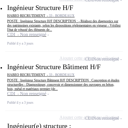
Ingénieur Structure H/F
HABEO RECRUTEMENT -
33 - BORDEAUX
POSTE : Ingénieur Structure H/F DESCRIPTION : - Réalisez des diagnostics sur
des patrimoines existants, selon les dispositions réglementaires en vigueur - Vérifiez
l'état de vétusté des éléments de...
CDI - Non renseigné
Publié il y a 3 jours
Ajouter cette offre à ma sélection
CDI
Non renseigné
Ingénieur Structure Bâtiment H/F
HABEO RECRUTEMENT -
33 - BORDEAUX
POSTE : Ingénieur Structure Bâtiment H/F DESCRIPTION : Conception et études
structurelles - Diagnostiquer, concevoir et dimensionner des ouvrages en béton,
bois, métal et matériaux premier (de...
CDI - Non renseigné
Publié il y a 3 jours
Ajouter cette offre à ma sélection
CDI
Non renseigné
Ingénieur(e) structure :