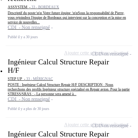
ASSYSTEM -
33 - BORDEAUX
Descriptif du poste:\n\n Votre future équipe :\n\nSous la responsabilité de Pierre,
vous rejoindrez l'équipe de Bordeaux qui intervient sur la conception et la mise en
service de nouvelles...
CDI - Non renseigné
Publié il y a 30 jours
Ajouter cette offre à ma sélection
CDI
Non renseigné
Ingénieur Calcul Structure Repair
H/F
STEP UP -
33 - MÉRIGNAC
POSTE : Ingénieur Calcul Structure Repair H/F DESCRIPTION : Nous
recherchons des profils Ingénieur structure spécialisé en Repair avion. Pour la partie
STRESS/SRAS : - La personne sera amené à...
CDI - Non renseigné
Publié il y a plus de 30 jours
Ajouter cette offre à ma sélection
CDI
Non renseigné
Ingénieur Calcul Structure Repair