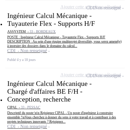
Ajouter cette offre à ma sélection
CDI
Non renseigné
Ingénieur Calcul Mécanique -
Tuyauterie Flex - Supports H/F
ASSYSTEM -
33 - BORDEAUX
POSTE : Ingénieur Calcul Mécanique - Tuyauterie Flex - Supports H/F
DESCRIPTION : Au sein d'une équipe multiprojet diversifiée, vous serez amené(e)
à instruire des dossiers dans le domaine du calcul...
CDI - Non renseigné
Publié il y a 18 jours
Ajouter cette offre à ma sélection
CDI
Non renseigné
Ingénieur Calcul Mécanique -
Chargé d'affaires BE F/H -
Conception, recherche
CIPAL -
33 - PESSAC
Descriptif du poste:\n\n Rejoignez CIPAL - Un poste d'ingénieur à construire
ensemble !\nVous cherchez à donner du sens à votre travail et à contribuer à des
projets techniques innovants ? Rejoignez...
CDI - Non renseigné