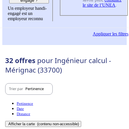
engagé ?
le site de l’UNEA
.
Un employeur handi-
engagé est un
employeur reconnu
Appliquer
les filtres
32 offres
pour Ingénieur calcul -
Mérignac (33700)
Trier par
Pertinence
Pertinence
Date
Distance
Afficher la carte
(contenu non-accessible)