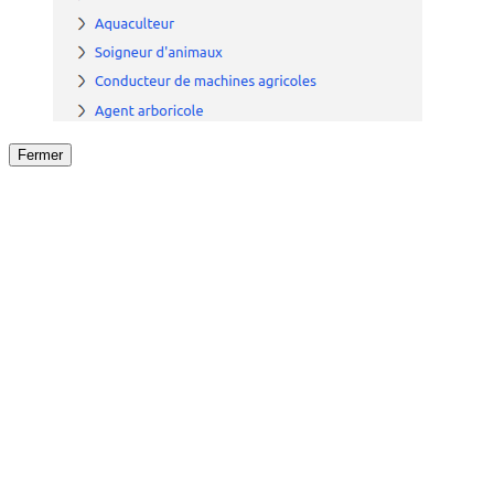
Fermer
Fermer
le détail de l'offre
/
Offre
sur
Offre précéden