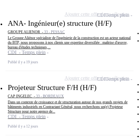
Ajouter cette offre à ma sélection
CDI
Temps plein
ANA- Ingénieur(e) structure (H/F)
GROUPE ALIENOR -
33 - PESSAC
Le Groupe Aliénor spécialiste de l'ingénierie de la construction est un acteur national
du BTP, nous proposons à nos clients une expertise diversifiée : maîtrise d'œuvre,
bureau d'études techniques,...
CDI - Temps plein
Publié il y a 19 jours
Ajouter cette offre à ma sélection
CDI
Temps plein
Projeteur Structure F/H (H/F)
CAP INGELEC -
33 - BORDEAUX
Dans un contexte de croissance et de structuration autour de nos grands projets de
bâtiments industriels en Contractant Général, nous recherchons un(e) Projeteur
Structure pour notre agence de...
CDI - Temps plein
Publié il y a 12 jours