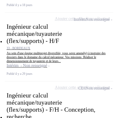
Publié il y a 18 jours
Ajouter cette offre à ma sélection
Intérim
Non renseigné
Ingénieur calcul
mécanique/tuyauterie
(flex/supports) - H/F
33 - BORDEAUX
Au sein d'une équipe multiprojet diversifiée, vous serez amené(e) à instruire des
dossiers dans le domaine du calcul mécanique. Vos missions :Réaliser le
dimensionnement de tuyauterie et de leurs...
Intérim - Non renseigné
Publié il y a 29 jours
Ajouter cette offre à ma sélection
CDI
Non renseigné
Ingénieur calcul
mécanique/tuyauterie
(flex/supports) - F/H - Conception,
recherche