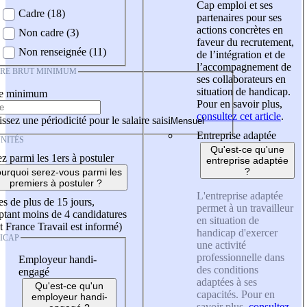
Cap emploi et ses
Cadre (18)
partenaires pour ses
actions concrètes en
Non cadre (3)
faveur du recrutement,
Non renseignée (11)
de l’intégration et de
l’accompagnement de
IRE BRUT MINIMUM
ses collaborateurs en
situation de handicap.
re minimum
Pour en savoir plus,
consultez cet article
.
ssez une périodicité pour le salaire saisi
Entreprise adaptée
NITÉS
Qu'est-ce qu'une
z parmi les 1ers à postuler
entreprise adaptée
?
urquoi serez-vous parmi les
premiers à postuler ?
L'entreprise adaptée
es de plus de 15 jours,
permet à un travailleur
tant moins de 4 candidatures
en situation de
t France Travail est informé)
handicap d'exercer
ICAP
une activité
professionnelle dans
Employeur handi-
des conditions
engagé
adaptées à ses
Qu'est-ce qu'un
capacités. Pour en
employeur handi-
savoir plus,
consultez