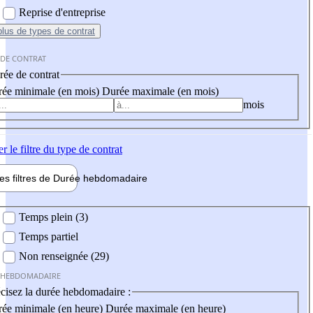
Reprise d'entreprise
plus
de types de contrat
 DE CONTRAT
ée de contrat
ée minimale (en mois)
Durée maximale (en mois)
mois
er
le filtre du type de contrat
les filtres de
Durée hebdo
madaire
 hebdomadaire
Temps plein (3)
Temps partiel
Non renseignée (29)
 HEBDOMADAIRE
cisez la durée hebdomadaire :
ée minimale (en heure)
Durée maximale (en heure)