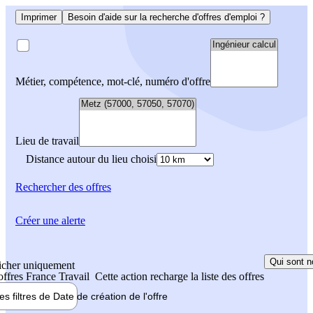
Imprimer
Besoin d'aide sur la recherche d'offres d'emploi ?
Métier, compétence, mot-clé, numéro d'offre
Lieu de travail
Distance autour du lieu choisi
Rechercher
des offres
Créer une alerte
Qui sont n
icher uniquement
 offres France Travail
Cette action recharge la liste des offres
les filtres de
Date de création
de l'offre