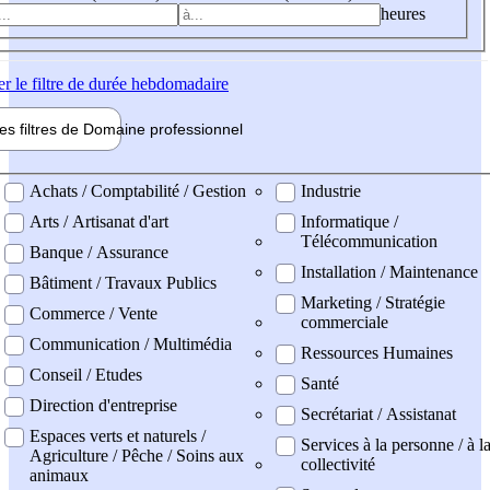
heures
er
le filtre de durée hebdomadaire
les filtres de
Domaine pro
fessionnel
ne professionel
Achats / Comptabilité / Gestion
Industrie
Arts / Artisanat d'art
Informatique /
Télécommunication
Banque / Assurance
Installation / Maintenance
Bâtiment / Travaux Publics
Marketing / Stratégie
Commerce / Vente
commerciale
Communication / Multimédia
Ressources Humaines
Conseil / Etudes
Santé
Direction d'entreprise
Secrétariat / Assistanat
Espaces verts et naturels /
Services à la personne / à l
Agriculture / Pêche / Soins aux
collectivité
animaux