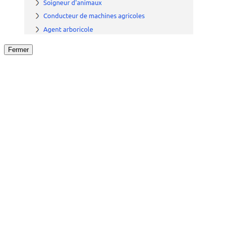
Fermer
Fermer
le détail de l'offre
/
Offre
sur
Offre précéden