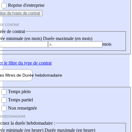
Reprise d'entreprise
plus
de types de contrat
 DE CONTRAT
ée de contrat
ée minimale (en mois)
Durée maximale (en mois)
mois
er
le filtre du type de contrat
les filtres de
Durée hebdo
madaire
 hebdomadaire
Temps plein
Temps partiel
Non renseignée
 HEBDOMADAIRE
cisez la durée hebdomadaire :
ée minimale (en heure)
Durée maximale (en heure)