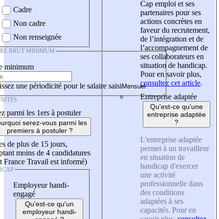
Cap emploi et ses
Cadre
partenaires pour ses
actions concrètes en
Non cadre
faveur du recrutement,
Non renseignée
de l’intégration et de
l’accompagnement de
IRE BRUT MINIMUM
ses collaborateurs en
situation de handicap.
re minimum
Pour en savoir plus,
consultez cet article
.
ssez une périodicité pour le salaire saisi
Entreprise adaptée
NITÉS
Qu'est-ce qu'une
z parmi les 1ers à postuler
entreprise adaptée
?
urquoi serez-vous parmi les
premiers à postuler ?
L'entreprise adaptée
es de plus de 15 jours,
permet à un travailleur
tant moins de 4 candidatures
en situation de
t France Travail est informé)
handicap d'exercer
ICAP
une activité
professionnelle dans
Employeur handi-
des conditions
engagé
adaptées à ses
Qu'est-ce qu'un
capacités. Pour en
employeur handi-
savoir plus,
consultez