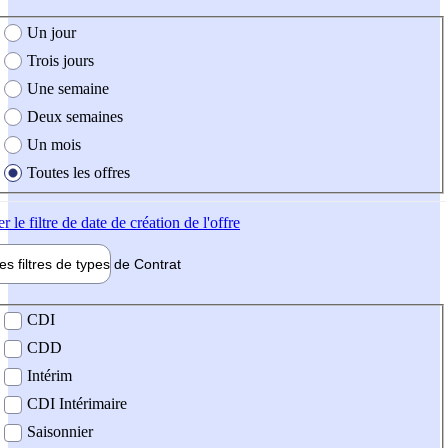
e création de l'offre
Un jour
Trois jours
Une semaine
Deux semaines
Un mois
Toutes les offres
er
le filtre de date de création de l'offre
les filtres de types de
Contrat
de contrat
CDI
CDD
Intérim
CDI Intérimaire
Saisonnier