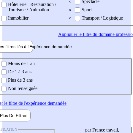
Spectacle
Hôtellerie - Restauration /
Tourisme / Animation
Sport
Immobilier
Transport / Logistique
Appliquer
le filtre du domaine professi
es filtres liés à l'
Expérience
demandée
ience demandée
Moins de 1 an
De 1 à 3 ans
Plus de 3 ans
Non renseignée
er
le filtre de l'expérience demandée
Plus De
Filtres
IFICATION
par France travail,