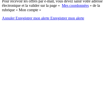
Pour recevoir les offres par e-mail, vous devez saisir votre adresse
électronique et la valider sur la page «
Mes coordonnées
» de la
rubrique « Mon compte »
Annuler
Enregistrer mon alerte
Enregistrer
mon alerte