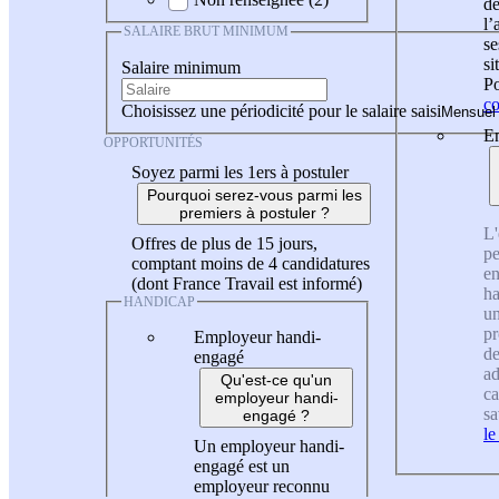
de
l
SALAIRE BRUT MINIMUM
se
si
Salaire minimum
Po
co
Choisissez une périodicité pour le salaire saisi
En
OPPORTUNITÉS
Soyez parmi les 1ers à postuler
Pourquoi serez-vous parmi les
premiers à postuler ?
L'
Offres de plus de 15 jours,
pe
comptant moins de 4 candidatures
en
(dont France Travail est informé)
ha
HANDICAP
un
pr
Employeur handi-
de
engagé
ad
Qu'est-ce qu'un
ca
employeur handi-
sa
engagé ?
le
Un employeur handi-
engagé est un
employeur reconnu