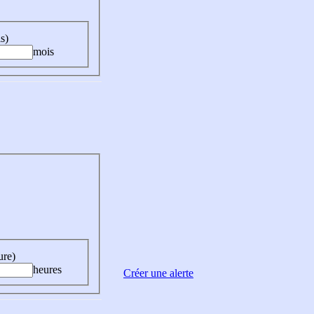
s)
mois
ure)
heures
Créer une alerte