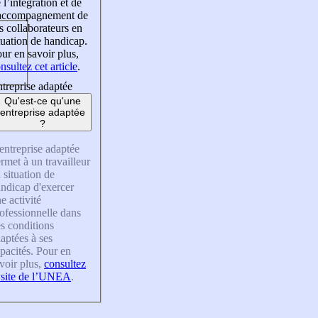
 l’intégration et de
’accompagnement de
s collaborateurs en
tuation de handicap.
ur en savoir plus,
nsultez cet article
.
treprise adaptée
Qu'est-ce qu'une
entreprise adaptée
?
entreprise adaptée
rmet à un travailleur
 situation de
ndicap d'exercer
e activité
ofessionnelle dans
s conditions
aptées à ses
pacités. Pour en
voir plus,
consultez
 site de l’UNEA
.