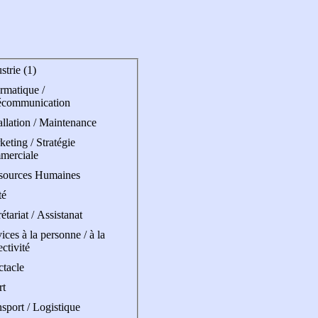
strie (1)
rmatique /
écommunication
allation / Maintenance
eting / Stratégie
merciale
sources Humaines
té
étariat / Assistanat
ices à la personne / à la
ectivité
ctacle
rt
sport / Logistique