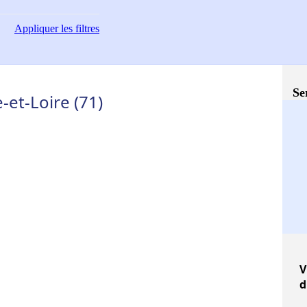
Appliquer
les filtres
Se
-et-Loire (71)
V
d