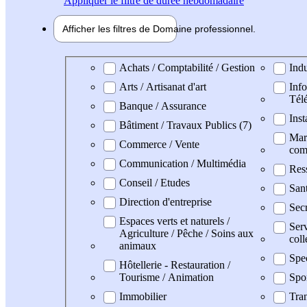
Appliquer
le filtre de durée hebdomadaire
Afficher les filtres de
Domaine pro
fessionnel
Domaine professionel
Achats / Comptabilité / Gestion
Indu
Arts / Artisanat d'art
Info
Tél
Banque / Assurance
Inst
Bâtiment / Travaux Publics (7)
Mark
Commerce / Vente
com
Communication / Multimédia
Res
Conseil / Etudes
San
Direction d'entreprise
Secr
Espaces verts et naturels /
Serv
Agriculture / Pêche / Soins aux
coll
animaux
Spe
Hôtellerie - Restauration /
Tourisme / Animation
Spo
Immobilier
Tran