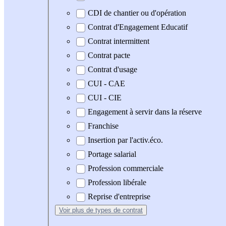
CDI de chantier ou d'opération
Contrat d'Engagement Educatif
Contrat intermittent
Contrat pacte
Contrat d'usage
CUI - CAE
CUI - CIE
Engagement à servir dans la réserve
Franchise
Insertion par l'activ.éco.
Portage salarial
Profession commerciale
Profession libérale
Reprise d'entreprise
Voir plus
de types de contrat