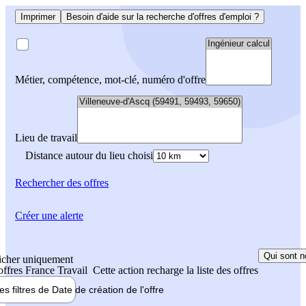
Imprimer
Besoin d'aide sur la recherche d'offres d'emploi ?
Métier, compétence, mot-clé, numéro d'offre
Lieu de travail
Distance autour du lieu choisi
Rechercher
des offres
Créer une alerte
Qui sont n
icher uniquement
 offres France Travail
Cette action recharge la liste des offres
les filtres de
Date de création
de l'offre