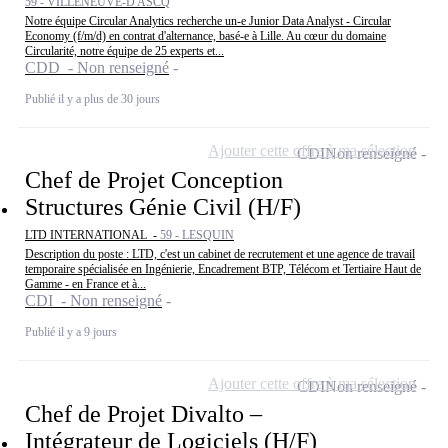
59 - VILLENEUVE-D'ASCQ
Notre équipe Circular Analytics recherche un-e Junior Data Analyst - Circular
Economy (f/m/d) en contrat d'alternance, basé-e à Lille. Au cœur du domaine
Circularité, notre équipe de 25 experts et...
CDD - Non renseigné
Publié il y a plus de 30 jours
Ajouter cette offre à ma sélection
CDI
Non renseigné
Chef de Projet Conception
Structures Génie Civil (H/F)
LTD INTERNATIONAL -
59 - LESQUIN
Description du poste : LTD, c'est un cabinet de recrutement et une agence de travail
temporaire spécialisée en Ingénierie, Encadrement BTP, Télécom et Tertiaire Haut de
Gamme - en France et à...
CDI - Non renseigné
Publié il y a 9 jours
Ajouter cette offre à ma sélection
CDI
Non renseigné
Chef de Projet Divalto –
Intégrateur de Logiciels (H/F)