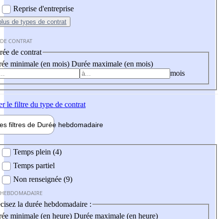
Reprise d'entreprise
plus
de types de contrat
 DE CONTRAT
ée de contrat
ée minimale (en mois)
Durée maximale (en mois)
mois
er
le filtre du type de contrat
les filtres de
Durée hebdo
madaire
 hebdomadaire
Temps plein (4)
Temps partiel
Non renseignée (9)
 HEBDOMADAIRE
cisez la durée hebdomadaire :
ée minimale (en heure)
Durée maximale (en heure)