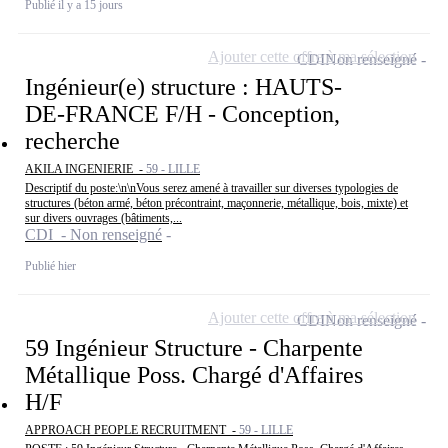
Publié il y a 15 jours
Ajouter cette offre à ma sélection
CDI
Non renseigné
Ingénieur(e) structure : HAUTS-
DE-FRANCE F/H - Conception,
recherche
AKILA INGENIERIE -
59 - LILLE
Descriptif du poste:\n\nVous serez amené à travailler sur diverses typologies de
structures (béton armé, béton précontraint, maçonnerie, métallique, bois, mixte) et
sur divers ouvrages (bâtiments,...
CDI - Non renseigné
Publié hier
Ajouter cette offre à ma sélection
CDI
Non renseigné
59 Ingénieur Structure - Charpente
Métallique Poss. Chargé d'Affaires
H/F
APPROACH PEOPLE RECRUITMENT -
59 - LILLE