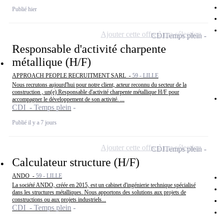
Publié hier
Ajouter cette offre à ma sélection
CDI
Temps plein
Responsable d'activité charpente
métallique (H/F)
APPROACH PEOPLE RECRUITMENT SARL -
59 - LILLE
Nous recrutons aujourd'hui pour notre client, acteur reconnu du secteur de la
construction , un(e) Responsable d'activité charpente métallique H/F pour
accompagner le développement de son activité. ...
CDI - Temps plein
Publié il y a 7 jours
Ajouter cette offre à ma sélection
CDI
Temps plein
Calculateur structure (H/F)
ANDO -
59 - LILLE
La société ANDO, créée en 2015, est un cabinet d'ingénierie technique spécialisé
dans les structures métalliques. Nous apportons des solutions aux projets de
constructions ou aux projets industriels...
CDI - Temps plein