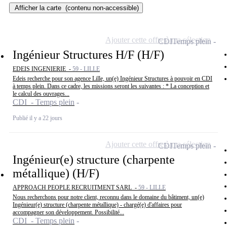
Afficher la carte
(contenu non-accessible)
Ajouter cette offre à ma sélection
CDI
Temps plein
Ingénieur Structures H/F (H/F)
EDEIS INGENIERIE -
59 - LILLE
Edeis recherche pour son agence Lille, un(e) Ingénieur Structures à pouvoir en CDI
à temps plein. Dans ce cadre, les missions seront les suivantes : * La conception et
le calcul des ouvrages...
CDI - Temps plein
Publié il y a 22 jours
Ajouter cette offre à ma sélection
CDI
Temps plein
Ingénieur(e) structure (charpente
métallique) (H/F)
APPROACH PEOPLE RECRUITMENT SARL -
59 - LILLE
Nous recherchons pour notre client, reconnu dans le domaine du bâtiment, un(e)
Ingénieur(e) structure (charpente métallique) - chargé(e) d'affaires pour
accompagner son développement. Possibilité...
CDI - Temps plein