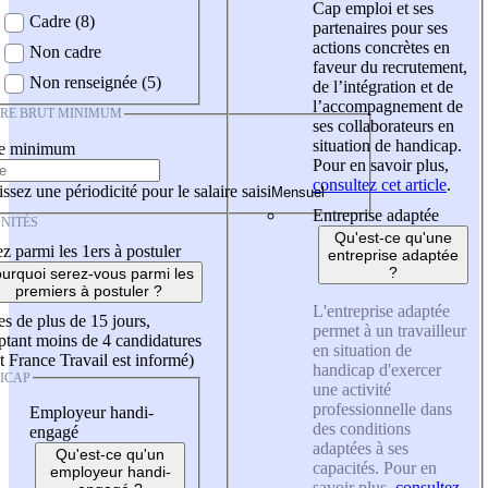
Cap emploi et ses
Cadre (8)
partenaires pour ses
actions concrètes en
Non cadre
faveur du recrutement,
Non renseignée (5)
de l’intégration et de
l’accompagnement de
IRE BRUT MINIMUM
ses collaborateurs en
situation de handicap.
re minimum
Pour en savoir plus,
consultez cet article
.
ssez une périodicité pour le salaire saisi
Entreprise adaptée
NITÉS
Qu'est-ce qu'une
z parmi les 1ers à postuler
entreprise adaptée
?
urquoi serez-vous parmi les
premiers à postuler ?
L'entreprise adaptée
es de plus de 15 jours,
permet à un travailleur
tant moins de 4 candidatures
en situation de
t France Travail est informé)
handicap d'exercer
ICAP
une activité
professionnelle dans
Employeur handi-
des conditions
engagé
adaptées à ses
Qu'est-ce qu'un
capacités. Pour en
employeur handi-
savoir plus,
consultez