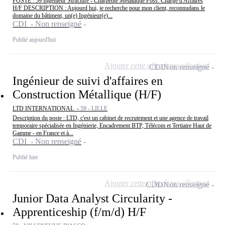
POSTE : 59 Ingénieur Structure - Charpente Métallique Poss. Chargé d'Affaires
H/F DESCRIPTION : Aujourd hui, je recherche pour mon client, reconnudans le
domaine du bâtiment, un(e) Ingénieur(e)...
CDI - Non renseigné
Publié aujourd'hui
Ajouter cette offre à ma sélection
CDI
Non renseigné
Ingénieur de suivi d'affaires en
Construction Métallique (H/F)
LTD INTERNATIONAL -
59 - LILLE
Description du poste : LTD, c'est un cabinet de recrutement et une agence de travail
temporaire spécialisée en Ingénierie, Encadrement BTP, Télécom et Tertiaire Haut de
Gamme - en France et à...
CDI - Non renseigné
Publié hier
Ajouter cette offre à ma sélection
CDD
Non renseigné
Junior Data Analyst Circularity -
Apprenticeship (f/m/d) H/F