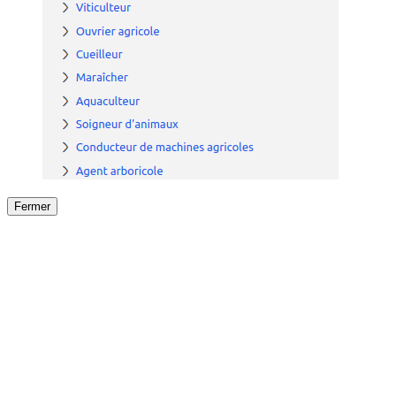
Fermer
Fermer
le détail de l'offre
/
Offre
sur
Offre précéden