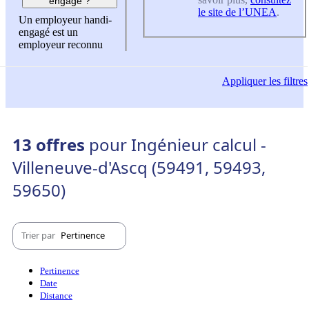
engagé ?
le site de l’UNEA
.
Un employeur handi-
engagé est un
employeur reconnu
Appliquer
les filtres
13 offres
pour Ingénieur calcul -
Villeneuve-d'Ascq (59491, 59493,
59650)
Trier par
Pertinence
Pertinence
Date
Distance