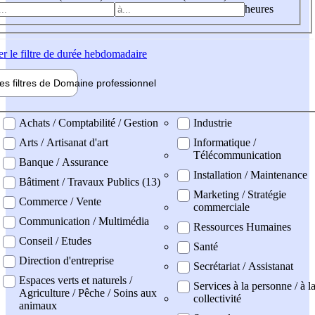
heures
er
le filtre de durée hebdomadaire
les filtres de
Domaine pro
fessionnel
ne professionel
Achats / Comptabilité / Gestion
Industrie
Arts / Artisanat d'art
Informatique /
Télécommunication
Banque / Assurance
Installation / Maintenance
Bâtiment / Travaux Publics (13)
Marketing / Stratégie
Commerce / Vente
commerciale
Communication / Multimédia
Ressources Humaines
Conseil / Etudes
Santé
Direction d'entreprise
Secrétariat / Assistanat
Espaces verts et naturels /
Services à la personne / à l
Agriculture / Pêche / Soins aux
collectivité
animaux