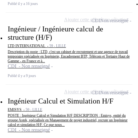
Publié il y a 16 jours
Ajouter cette offre à ma sélection
CDI
Non renseigné
Ingénieur / Ingénieure calcul de
structure (H/F)
LTD INTERNATIONAL -
59 - LILLE
Description du poste : LTD, c'est un cabinet de recrutement et une agence de travail
temporaire spécialisée en Ingénierie, Encadrement BTP, Télécom et Tertiaire Haut de
Gamme - en France et à...
CDI - Non renseigné
Publié il y a 9 jours
Ajouter cette offre à ma sélection
CDI
Non renseigné
Ingénieur Calcul et Simulation H/F
EMISYS -
59 - LILLE
POSTE : Ingénieur Calcul et Simulation H/F DESCRIPTION : Emisys, entité du
groupe Astek, spécialisée en Management de projet industriel, recrute un Ingénieur
calcul et simulation H/F. Ce que nous...
CDI - Non renseigné