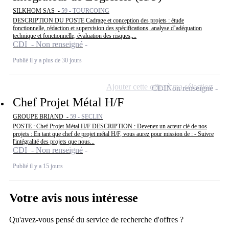
SILKHOM SAS -
59 - TOURCOING
DESCRIPTION DU POSTE Cadrage et conception des projets : étude
fonctionnelle, rédaction et supervision des spécifications, analyse d’adéquation
technique et fonctionnelle, évaluation des risques,...
CDI - Non renseigné
Publié il y a plus de 30 jours
Ajouter cette offre à ma sélection
CDI
Non renseigné
Chef Projet Métal H/F
GROUPE BRIAND -
59 - SECLIN
POSTE : Chef Projet Métal H/F DESCRIPTION : Devenez un acteur clé de nos
projets : En tant que chef de projet métal H/F, vous aurez pour mission de : - Suivre
l'intégralité des projets que nous...
CDI - Non renseigné
Publié il y a 15 jours
Votre avis nous intéresse
Qu'avez-vous pensé du service de recherche d'offres ?