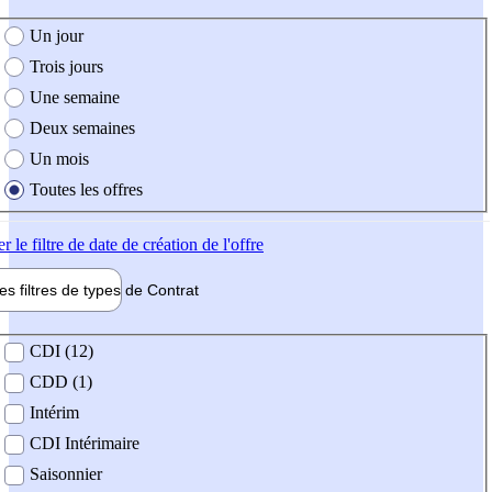
e création de l'offre
Un jour
Trois jours
Une semaine
Deux semaines
Un mois
Toutes les offres
er
le filtre de date de création de l'offre
les filtres de types de
Contrat
de contrat
CDI (12)
CDD (1)
Intérim
CDI Intérimaire
Saisonnier