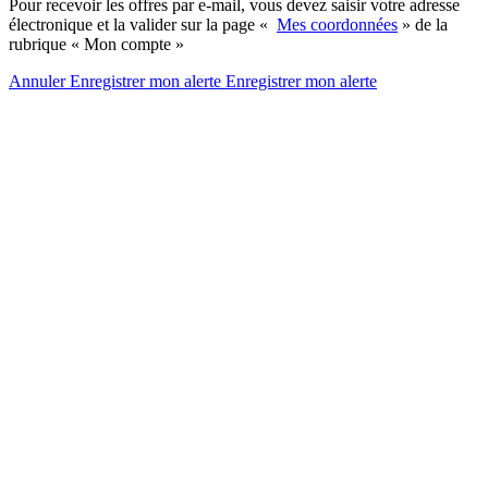
Pour recevoir les offres par e-mail, vous devez saisir votre adresse
électronique et la valider sur la page «
Mes coordonnées
» de la
rubrique « Mon compte »
Annuler
Enregistrer mon alerte
Enregistrer
mon alerte