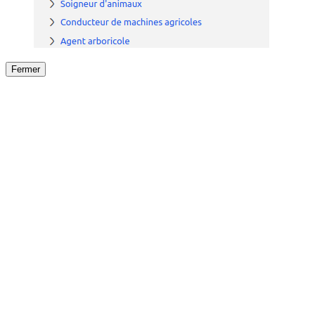
Fermer
Fermer
le détail de l'offre
/
Offre
sur
Offre précéden