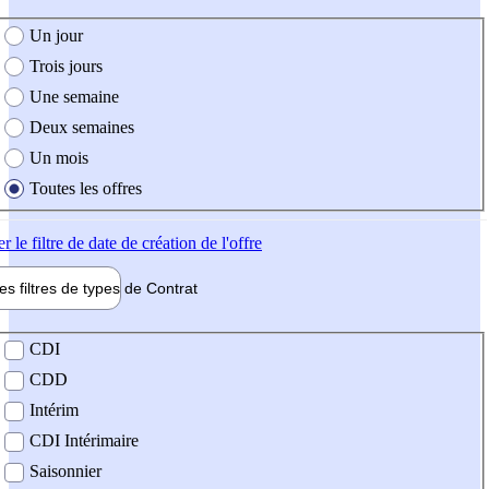
e création de l'offre
Un jour
Trois jours
Une semaine
Deux semaines
Un mois
Toutes les offres
er
le filtre de date de création de l'offre
les filtres de types de
Contrat
de contrat
CDI
CDD
Intérim
CDI Intérimaire
Saisonnier