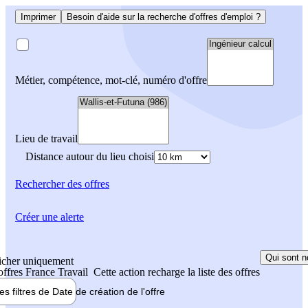
Imprimer
Besoin d'aide sur la recherche d'offres d'emploi ?
Métier, compétence, mot-clé, numéro d'offre
Lieu de travail
Distance autour du lieu choisi
Rechercher
des offres
Créer une alerte
Qui sont n
icher uniquement
 offres France Travail
Cette action recharge la liste des offres
les filtres de
Date de création
de l'offre