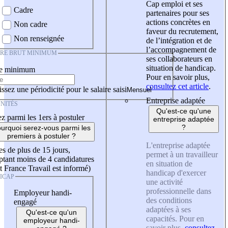
Cap emploi et ses
Cadre
partenaires pour ses
actions concrètes en
Non cadre
faveur du recrutement,
Non renseignée
de l’intégration et de
l’accompagnement de
IRE BRUT MINIMUM
ses collaborateurs en
situation de handicap.
re minimum
Pour en savoir plus,
consultez cet article
.
ssez une périodicité pour le salaire saisi
Entreprise adaptée
NITÉS
Qu'est-ce qu'une
z parmi les 1ers à postuler
entreprise adaptée
?
urquoi serez-vous parmi les
premiers à postuler ?
L'entreprise adaptée
es de plus de 15 jours,
permet à un travailleur
tant moins de 4 candidatures
en situation de
t France Travail est informé)
handicap d'exercer
ICAP
une activité
professionnelle dans
Employeur handi-
des conditions
engagé
adaptées à ses
Qu'est-ce qu'un
capacités. Pour en
employeur handi-
savoir plus,
consultez