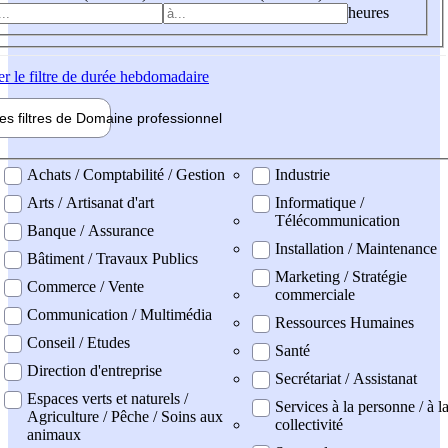
heures
er
le filtre de durée hebdomadaire
les filtres de
Domaine pro
fessionnel
ne professionel
Achats / Comptabilité / Gestion
Industrie
Arts / Artisanat d'art
Informatique /
Télécommunication
Banque / Assurance
Installation / Maintenance
Bâtiment / Travaux Publics
Marketing / Stratégie
Commerce / Vente
commerciale
Communication / Multimédia
Ressources Humaines
Conseil / Etudes
Santé
Direction d'entreprise
Secrétariat / Assistanat
Espaces verts et naturels /
Services à la personne / à l
Agriculture / Pêche / Soins aux
collectivité
animaux