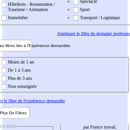
Spectacle
Hôtellerie - Restauration /
Tourisme / Animation
Sport
Immobilier
Transport / Logistique
Appliquer
le filtre du domaine professi
es filtres liés à l'
Expérience
demandée
ience demandée
Moins de 1 an
De 1 à 3 ans
Plus de 3 ans
Non renseignée
er
le filtre de l'expérience demandée
Plus De
Filtres
IFICATION
par France travail,