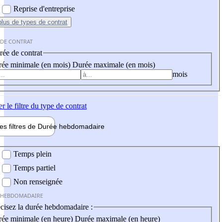
Reprise d'entreprise
plus
de types de contrat
 DE CONTRAT
ée de contrat
ée minimale (en mois)
Durée maximale (en mois)
mois
er
le filtre du type de contrat
les filtres de
Durée hebdo
madaire
 hebdomadaire
Temps plein
Temps partiel
Non renseignée
 HEBDOMADAIRE
cisez la durée hebdomadaire :
ée minimale (en heure)
Durée maximale (en heure)