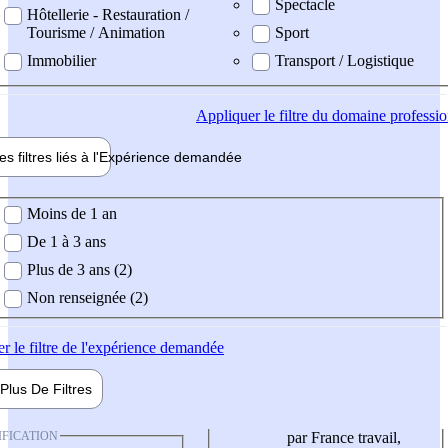
Spectacle
Hôtellerie - Restauration /
Tourisme / Animation
Sport
Immobilier
Transport / Logistique
Appliquer
le filtre du domaine professi
es filtres liés à l'
Expérience
demandée
ience demandée
Moins de 1 an
De 1 à 3 ans
Plus de 3 ans (2)
Non renseignée (2)
er
le filtre de l'expérience demandée
Plus De
Filtres
IFICATION
par France travail,