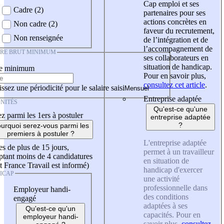
Cap emploi et ses
Cadre (2)
partenaires pour ses
actions concrètes en
Non cadre (2)
faveur du recrutement,
Non renseignée
de l’intégration et de
l’accompagnement de
IRE BRUT MINIMUM
ses collaborateurs en
situation de handicap.
re minimum
Pour en savoir plus,
consultez cet article
.
ssez une périodicité pour le salaire saisi
Entreprise adaptée
NITÉS
Qu'est-ce qu'une
z parmi les 1ers à postuler
entreprise adaptée
?
urquoi serez-vous parmi les
premiers à postuler ?
L'entreprise adaptée
es de plus de 15 jours,
permet à un travailleur
tant moins de 4 candidatures
en situation de
t France Travail est informé)
handicap d'exercer
ICAP
une activité
professionnelle dans
Employeur handi-
des conditions
engagé
adaptées à ses
Qu'est-ce qu'un
capacités. Pour en
employeur handi-
savoir plus,
consultez