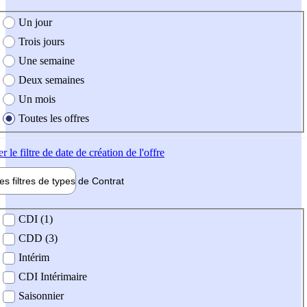
e création de l'offre
Un jour
Trois jours
Une semaine
Deux semaines
Un mois
Toutes les offres
er
le filtre de date de création de l'offre
les filtres de types de
Contrat
de contrat
CDI (1)
CDD (3)
Intérim
CDI Intérimaire
Saisonnier