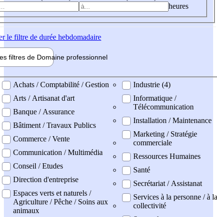
heures
er
le filtre de durée hebdomadaire
les filtres de
Domaine pro
fessionnel
ne professionel
Achats / Comptabilité / Gestion
Industrie (4)
Arts / Artisanat d'art
Informatique /
Télécommunication
Banque / Assurance
Installation / Maintenance
Bâtiment / Travaux Publics
Marketing / Stratégie
Commerce / Vente
commerciale
Communication / Multimédia
Ressources Humaines
Conseil / Etudes
Santé
Direction d'entreprise
Secrétariat / Assistanat
Espaces verts et naturels /
Services à la personne / à l
Agriculture / Pêche / Soins aux
collectivité
animaux