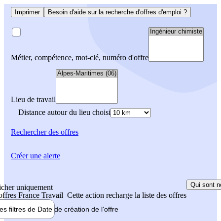
Imprimer
Besoin d'aide sur la recherche d'offres d'emploi ?
Métier, compétence, mot-clé, numéro d'offre
Lieu de travail
Distance autour du lieu choisi
Rechercher
des offres
Créer une alerte
Qui sont n
icher uniquement
 offres France Travail
Cette action recharge la liste des offres
les filtres de
Date de création
de l'offre