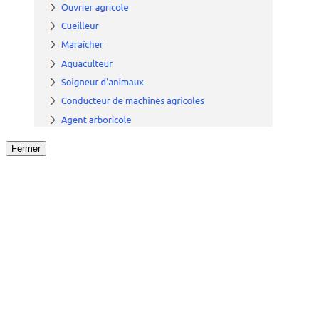
Fermer
Fermer
le détail de l'offre
/
Offre
sur
Offre précéden