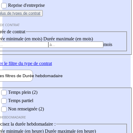
Reprise d'entreprise
plus
de types de contrat
 DE CONTRAT
ée de contrat
ée minimale (en mois)
Durée maximale (en mois)
mois
er
le filtre du type de contrat
les filtres de
Durée hebdo
madaire
 hebdomadaire
Temps plein (2)
Temps partiel
Non renseignée (2)
 HEBDOMADAIRE
cisez la durée hebdomadaire :
ée minimale (en heure)
Durée maximale (en heure)