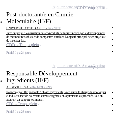
Ajouter cette offre à ma sélection
CDD
Temps plein
Post-doctorant/e en Chimie
Moléculaire (H/F)
UNIVERSITE COTE D AZUR -
06 - NICE
Titre du projet : Valorisation des co-produits de bioraffineries par le développement
de thermodurcissables et de composites durables L'objectif principal de ce projet est
de valoriser les...
CDD - Temps plein
Publié il y a 24 jours
Ajouter cette offre à ma sélection
CDI
Temps plein
Responsable Développement
Ingrédients (H/F)
ARGEVILLE S A -
06 - MOUGINS
Rattaché(e) au Responsable Activité Ingrédients, vous aurez la charge de développer
et industrialiser de nouveaux extraits végétaux en optimisant les procédés, tout en
assurant un support technique...
CDI - Temps plein
Publié il y a 23 jours