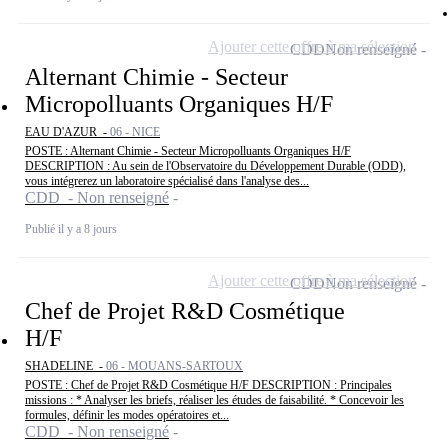
Ajouter cette offre à ma sélection
CDD
Non renseigné
Alternant Chimie - Secteur
Micropolluants Organiques H/F
EAU D'AZUR -
06 - NICE
POSTE : Alternant Chimie - Secteur Micropolluants Organiques H/F
DESCRIPTION : Au sein de l'Observatoire du Développement Durable (ODD),
vous intégrerez un laboratoire spécialisé dans l'analyse des...
CDD - Non renseigné
Publié il y a 8 jours
Ajouter cette offre à ma sélection
CDD
Non renseigné
Chef de Projet R&D Cosmétique
H/F
SHADELINE -
06 - MOUANS-SARTOUX
POSTE : Chef de Projet R&D Cosmétique H/F DESCRIPTION : Principales
missions : * Analyser les briefs, réaliser les études de faisabilité. * Concevoir les
formules, définir les modes opératoires et...
CDD - Non renseigné