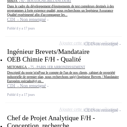
MBDA -
92 - BOULOGNE-BILLANCOURT
Dans le cadre du développement d'équipements de test complexes destinés à des
programmes à forte exigence qualité, nous recherchons un Ingénieur Assurance
Qualité expérimenté afin d'accompagner les...
CDI - Non renseigné
Publié il y a 17 jours
Ajouter cette offre à ma sélection
CDI
Non renseigné
Ingénieur Brevets/Mandataire
OEB Chimie F/H - Qualité
METOMEGA -
75 - PARIS 1ER ARRONDISSEMENT
Descriptif du poste:\n\nPour le compte de l'un de nos clients, cabinet de propriété
industrielle de premier plan, nous recherchons un(e) Ingénieur Brevets / Mandataire
Européen spécialisé(e) en...
CDI - Non renseigné
Publié il y a 17 jours
Ajouter cette offre à ma sélection
CDI
Non renseigné
Chef de Projet Analytique F/H -
Conception, recherche