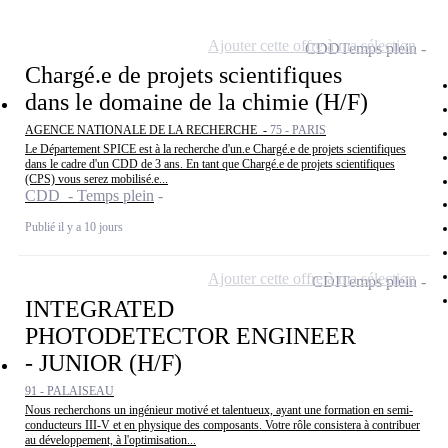
Ajouter cette offre à ma sélection
CDD
Temps plein
Chargé.e de projets scientifiques
dans le domaine de la chimie (H/F)
AGENCE NATIONALE DE LA RECHERCHE -
75 - PARIS
Le Département SPICE est à la recherche d'un.e Chargé.e de projets scientifiques
dans le cadre d'un CDD de 3 ans. En tant que Chargé.e de projets scientifiques
(CPS) vous serez mobilisé.e...
CDD - Temps plein
Publié il y a 10 jours
Ajouter cette offre à ma sélection
CDI
Temps plein
INTEGRATED
PHOTODETECTOR ENGINEER
- JUNIOR (H/F)
91 - PALAISEAU
Nous recherchons un ingénieur motivé et talentueux, ayant une formation en semi-
conducteurs III-V et en physique des composants. Votre rôle consistera à contribuer
au développement, à l'optimisation...