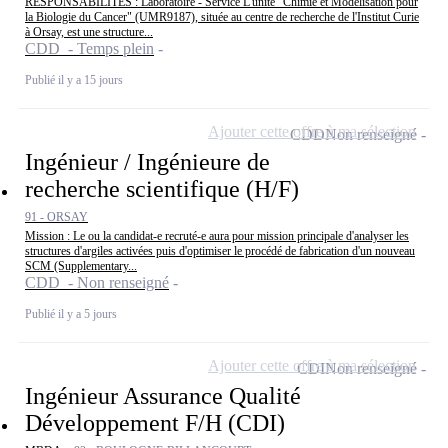
RESPONSABILITÉS : Laboratoire - Service L'unité "Chimie et Modélisation pour
la Biologie du Cancer" (UMR9187), située au centre de recherche de l'Institut Curie
à Orsay, est une structure...
CDD - Temps plein
Publié il y a 15 jours
Ajouter cette offre à ma sélection
CDD
Non renseigné
Ingénieur / Ingénieure de
recherche scientifique (H/F)
91 - ORSAY
Mission : Le ou la candidat-e recruté-e aura pour mission principale d'analyser les
structures d'argiles activées puis d'optimiser le procédé de fabrication d'un nouveau
SCM (Supplementary...
CDD - Non renseigné
Publié il y a 5 jours
Ajouter cette offre à ma sélection
CDI
Non renseigné
Ingénieur Assurance Qualité
Développement F/H (CDI)