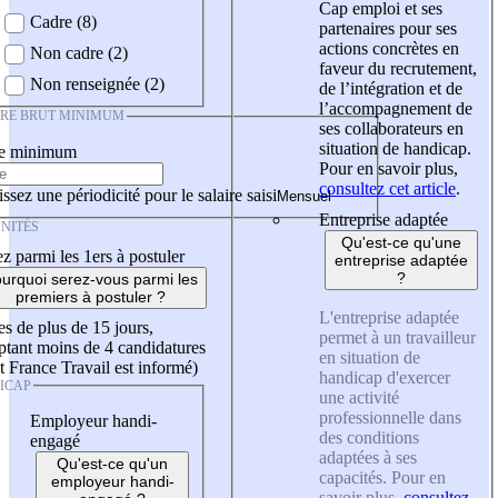
Cap emploi et ses
Cadre (8)
partenaires pour ses
actions concrètes en
Non cadre (2)
faveur du recrutement,
Non renseignée (2)
de l’intégration et de
l’accompagnement de
IRE BRUT MINIMUM
ses collaborateurs en
situation de handicap.
re minimum
Pour en savoir plus,
consultez cet article
.
ssez une périodicité pour le salaire saisi
Entreprise adaptée
NITÉS
Qu'est-ce qu'une
z parmi les 1ers à postuler
entreprise adaptée
?
urquoi serez-vous parmi les
premiers à postuler ?
L'entreprise adaptée
es de plus de 15 jours,
permet à un travailleur
tant moins de 4 candidatures
en situation de
t France Travail est informé)
handicap d'exercer
ICAP
une activité
professionnelle dans
Employeur handi-
des conditions
engagé
adaptées à ses
Qu'est-ce qu'un
capacités. Pour en
employeur handi-
savoir plus,
consultez