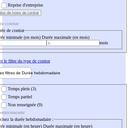
Reprise d'entreprise
plus
de types de contrat
 DE CONTRAT
ée de contrat
ée minimale (en mois)
Durée maximale (en mois)
mois
er
le filtre du type de contrat
les filtres de
Durée hebdo
madaire
 hebdomadaire
Temps plein (3)
Temps partiel
Non renseignée (9)
 HEBDOMADAIRE
cisez la durée hebdomadaire :
ée minimale (en heure)
Durée maximale (en heure)