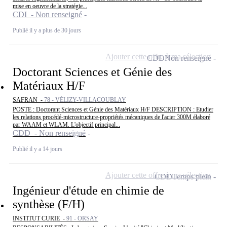
mise en oeuvre de la stratégie...
CDI - Non renseigné
Publié il y a plus de 30 jours
Ajouter cette offre à ma sélection
CDD
Non renseigné
Doctorant Sciences et Génie des
Matériaux H/F
SAFRAN -
78 - VÉLIZY-VILLACOUBLAY
POSTE : Doctorant Sciences et Génie des Matériaux H/F DESCRIPTION : Etudier
les relations procédé-microstructure-propriétés mécaniques de l'acier 300M élaboré
par WAAM et WLAM. L'objectif principal...
CDD - Non renseigné
Publié il y a 14 jours
Ajouter cette offre à ma sélection
CDD
Temps plein
Ingénieur d'étude en chimie de
synthèse (F/H)
INSTITUT CURIE -
91 - ORSAY