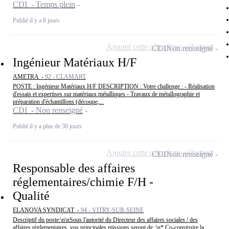
CDI - Temps plein
Publié il y a 8 jours
Ajouter cette offre à ma sélection
CDI
Non renseigné
Ingénieur Matériaux H/F
AMETRA -
92 - CLAMART
POSTE : Ingénieur Matériaux H/F DESCRIPTION : Votre challenge : - Réalisation
d'essais et expertises sur matériaux métalliques - Travaux de métallographie et
préparation d'échantillons (découpe,...
CDI - Non renseigné
Publié il y a plus de 30 jours
Ajouter cette offre à ma sélection
CDI
Non renseigné
Responsable des affaires
réglementaires/chimie F/H -
Qualité
ELANOVA SYNDICAT -
94 - VITRY-SUR-SEINE
Descriptif du poste:\n\nSous l'autorité du Directeur des affaires sociales / des
affaires règlementaires, vos principales missions seront de :\n* Co-construire la