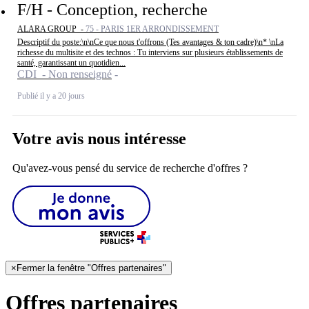
F/H - Conception, recherche
ALARA GROUP -
75 - PARIS 1ER ARRONDISSEMENT
Descriptif du poste:\n\nCe que nous t'offrons (Tes avantages & ton cadre)\n* \nLa
richesse du multisite et des technos : Tu interviens sur plusieurs établissements de
santé, garantissant un quotidien...
CDI - Non renseigné
Publié il y a 20 jours
Votre avis nous intéresse
Qu'avez-vous pensé du service de recherche d'offres ?
×
Fermer la fenêtre "Offres partenaires"
Offres partenaires