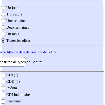
e création de l'offre
Un jour
Trois jours
Une semaine
Deux semaines
Un mois
Toutes les offres
er
le filtre de date de création de l'offre
les filtres de types de
Contrat
de contrat
CDI (7)
CDD (5)
Intérim
CDI Intérimaire
Saisonnier