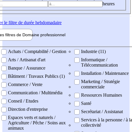
heures
er
le filtre de durée hebdomadaire
les filtres de
Domaine pro
fessionnel
ne professionel
Achats / Comptabilité / Gestion
Industrie (11)
Arts / Artisanat d'art
Informatique /
Télécommunication
Banque / Assurance
Installation / Maintenance
Bâtiment / Travaux Publics (1)
Marketing / Stratégie
Commerce / Vente
commerciale
Communication / Multimédia
Ressources Humaines
Conseil / Etudes
Santé
Direction d'entreprise
Secrétariat / Assistanat
Espaces verts et naturels /
Services à la personne / à l
Agriculture / Pêche / Soins aux
collectivité
animaux