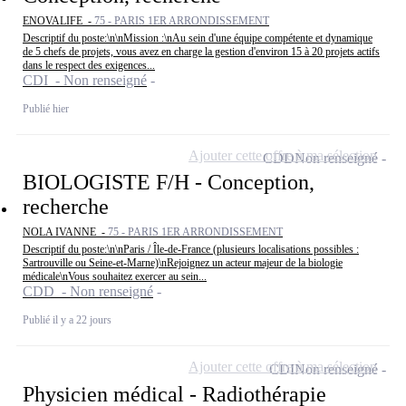
ENOVALIFE -
75 - PARIS 1ER ARRONDISSEMENT
Descriptif du poste:\n\nMission :\nAu sein d'une équipe compétente et dynamique
de 5 chefs de projets, vous avez en charge la gestion d'environ 15 à 20 projets actifs
dans le respect des exigences...
CDI - Non renseigné
Publié hier
Ajouter cette offre à ma sélection
CDD
Non renseigné
BIOLOGISTE F/H - Conception,
recherche
NOLA IVANNE -
75 - PARIS 1ER ARRONDISSEMENT
Descriptif du poste:\n\nParis / Île-de-France (plusieurs localisations possibles :
Sartrouville ou Seine-et-Marne)\nRejoignez un acteur majeur de la biologie
médicale\nVous souhaitez exercer au sein...
CDD - Non renseigné
Publié il y a 22 jours
Ajouter cette offre à ma sélection
CDI
Non renseigné
Physicien médical - Radiothérapie