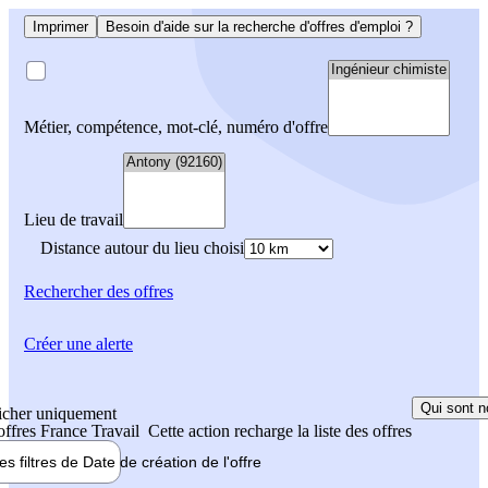
Imprimer
Besoin d'aide sur la recherche d'offres d'emploi ?
Métier, compétence, mot-clé, numéro d'offre
Lieu de travail
Distance autour du lieu choisi
Rechercher
des offres
Créer une alerte
Qui sont n
icher uniquement
 offres France Travail
Cette action recharge la liste des offres
les filtres de
Date de création
de l'offre