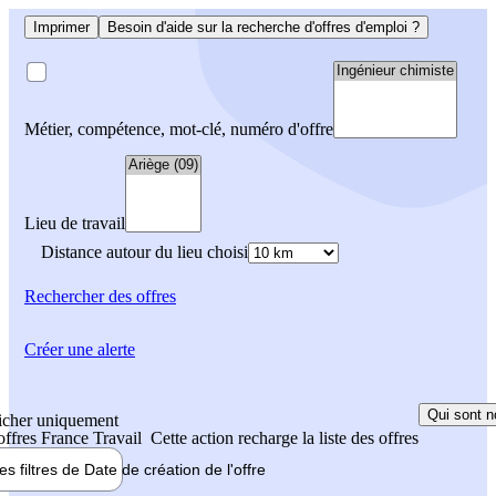
Imprimer
Besoin d'aide sur la recherche d'offres d'emploi ?
Métier, compétence, mot-clé, numéro d'offre
Lieu de travail
Distance autour du lieu choisi
Rechercher
des offres
Créer une alerte
Qui sont n
icher uniquement
 offres France Travail
Cette action recharge la liste des offres
les filtres de
Date de création
de l'offre