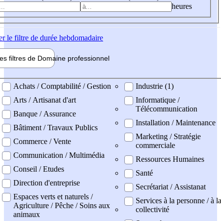
heures
er
le filtre de durée hebdomadaire
les filtres de
Domaine pro
fessionnel
ne professionel
Achats / Comptabilité / Gestion
Industrie (1)
Arts / Artisanat d'art
Informatique /
Télécommunication
Banque / Assurance
Installation / Maintenance
Bâtiment / Travaux Publics
Marketing / Stratégie
Commerce / Vente
commerciale
Communication / Multimédia
Ressources Humaines
Conseil / Etudes
Santé
Direction d'entreprise
Secrétariat / Assistanat
Espaces verts et naturels /
Services à la personne / à l
Agriculture / Pêche / Soins aux
collectivité
animaux