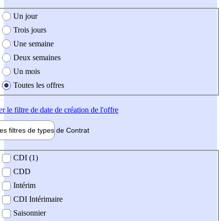
e création de l'offre
Un jour
Trois jours
Une semaine
Deux semaines
Un mois
Toutes les offres
er
le filtre de date de création de l'offre
les filtres de types de
Contrat
de contrat
CDI (1)
CDD
Intérim
CDI Intérimaire
Saisonnier