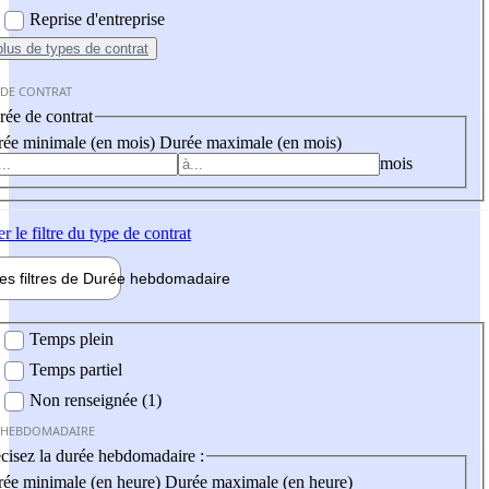
Reprise d'entreprise
plus
de types de contrat
 DE CONTRAT
ée de contrat
ée minimale (en mois)
Durée maximale (en mois)
mois
er
le filtre du type de contrat
les filtres de
Durée hebdo
madaire
 hebdomadaire
Temps plein
Temps partiel
Non renseignée (1)
 HEBDOMADAIRE
cisez la durée hebdomadaire :
ée minimale (en heure)
Durée maximale (en heure)