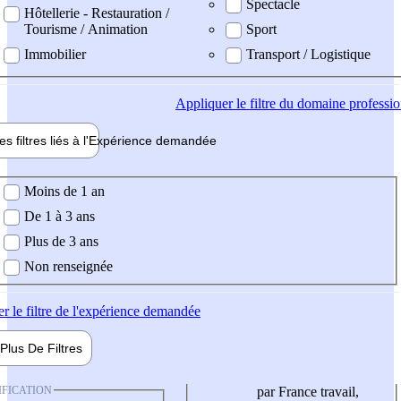
Spectacle
Hôtellerie - Restauration /
Tourisme / Animation
Sport
Immobilier
Transport / Logistique
Appliquer
le filtre du domaine professi
es filtres liés à l'
Expérience
demandée
ience demandée
Moins de 1 an
De 1 à 3 ans
Plus de 3 ans
Non renseignée
er
le filtre de l'expérience demandée
Plus De
Filtres
IFICATION
par France travail,