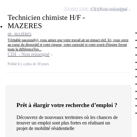
Ajouter cette offre à ma sélection
CDI
Non renseigné
Technicien chimiste H/F -
MAZERES
09 - MAZÈRES
Véritable passioné(e), vous aimez que votre travail ait un impact réel. Ici, vous serez
au coeur du dispositif et votre rigueur, votre curiosité et votre esprit d'équipe feront
toute la différenceVos...
CDI - Non renseigné
Publié il y a plus de 30 jours
Prêt à élargir votre recherche d’emploi ?
Découvrez de nouveaux territoires où les chances de
trouver un emploi sont plus fortes en réalisant un
projet de mobilité résidentielle