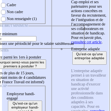
Cap emploi et ses
Cadre
partenaires pour ses
actions concrètes en
Non cadre
faveur du recrutement,
Non renseignée (1)
de l’intégration et de
l’accompagnement de
IRE BRUT MINIMUM
ses collaborateurs en
situation de handicap.
re minimum
Pour en savoir plus,
consultez cet article
.
ssez une périodicité pour le salaire saisi
Entreprise adaptée
NITÉS
Qu'est-ce qu'une
z parmi les 1ers à postuler
entreprise adaptée
?
urquoi serez-vous parmi les
premiers à postuler ?
L'entreprise adaptée
es de plus de 15 jours,
permet à un travailleur
tant moins de 4 candidatures
en situation de
t France Travail est informé)
handicap d'exercer
ICAP
une activité
professionnelle dans
Employeur handi-
des conditions
engagé
adaptées à ses
Qu'est-ce qu'un
capacités. Pour en
employeur handi-
savoir plus,
consultez