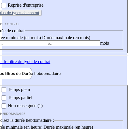
Reprise d'entreprise
plus
de types de contrat
 DE CONTRAT
ée de contrat
ée minimale (en mois)
Durée maximale (en mois)
mois
er
le filtre du type de contrat
les filtres de
Durée hebdo
madaire
 hebdomadaire
Temps plein
Temps partiel
Non renseignée (1)
 HEBDOMADAIRE
cisez la durée hebdomadaire :
ée minimale (en heure)
Durée maximale (en heure)