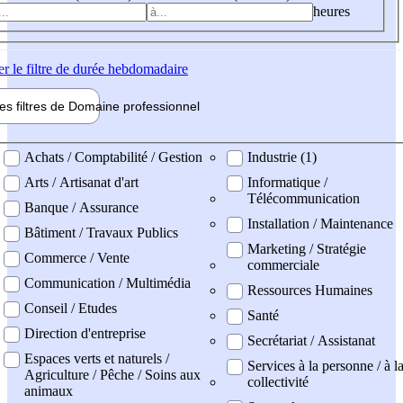
heures
er
le filtre de durée hebdomadaire
les filtres de
Domaine pro
fessionnel
ne professionel
Achats / Comptabilité / Gestion
Industrie (1)
Arts / Artisanat d'art
Informatique /
Télécommunication
Banque / Assurance
Installation / Maintenance
Bâtiment / Travaux Publics
Marketing / Stratégie
Commerce / Vente
commerciale
Communication / Multimédia
Ressources Humaines
Conseil / Etudes
Santé
Direction d'entreprise
Secrétariat / Assistanat
Espaces verts et naturels /
Services à la personne / à l
Agriculture / Pêche / Soins aux
collectivité
animaux