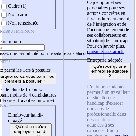
Cap emploi et ses
Cadre (1)
partenaires pour ses
actions concrètes en
Non cadre
faveur du recrutement,
Non renseignée
de l’intégration et de
l’accompagnement de
IRE BRUT MINIMUM
ses collaborateurs en
situation de handicap.
re minimum
Pour en savoir plus,
consultez cet article
.
ssez une périodicité pour le salaire saisi
Entreprise adaptée
NITÉS
Qu'est-ce qu'une
z parmi les 1ers à postuler
entreprise adaptée
?
urquoi serez-vous parmi les
premiers à postuler ?
L'entreprise adaptée
es de plus de 15 jours,
permet à un travailleur
tant moins de 4 candidatures
en situation de
t France Travail est informé)
handicap d'exercer
ICAP
une activité
professionnelle dans
Employeur handi-
des conditions
engagé
adaptées à ses
Qu'est-ce qu'un
capacités. Pour en
employeur handi-
savoir plus,
consultez