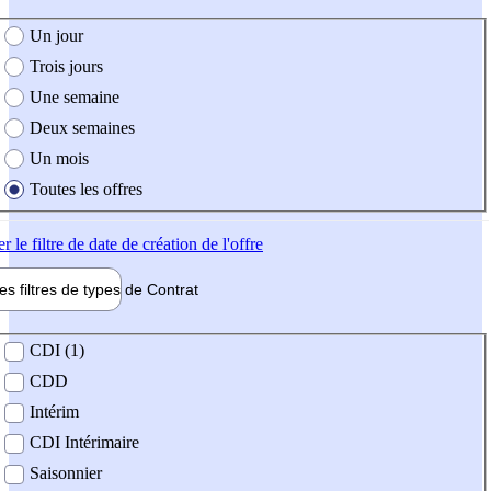
e création de l'offre
Un jour
Trois jours
Une semaine
Deux semaines
Un mois
Toutes les offres
er
le filtre de date de création de l'offre
les filtres de types de
Contrat
de contrat
CDI (1)
CDD
Intérim
CDI Intérimaire
Saisonnier