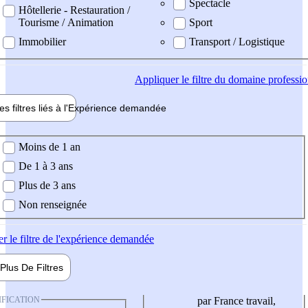
Spectacle
Hôtellerie - Restauration /
Tourisme / Animation
Sport
Immobilier
Transport / Logistique
Appliquer
le filtre du domaine professi
es filtres liés à l'
Expérience
demandée
ience demandée
Moins de 1 an
De 1 à 3 ans
Plus de 3 ans
Non renseignée
er
le filtre de l'expérience demandée
Plus De
Filtres
IFICATION
par France travail,