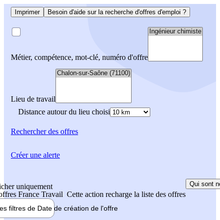
Imprimer
Besoin d'aide sur la recherche d'offres d'emploi ?
Métier, compétence, mot-clé, numéro d'offre
Lieu de travail
Distance autour du lieu choisi
Rechercher
des offres
Créer une alerte
Qui sont n
icher uniquement
 offres France Travail
Cette action recharge la liste des offres
les filtres de
Date de création
de l'offre