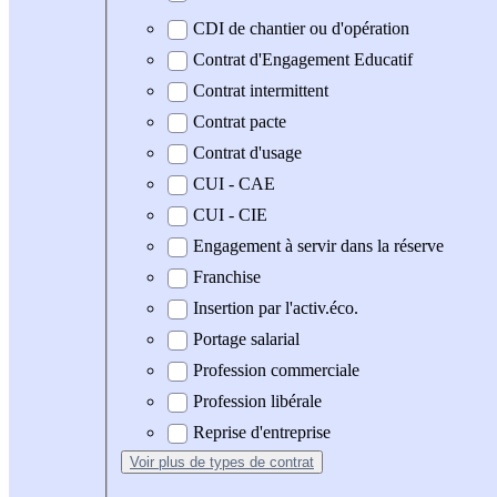
CDI de chantier ou d'opération
Contrat d'Engagement Educatif
Contrat intermittent
Contrat pacte
Contrat d'usage
CUI - CAE
CUI - CIE
Engagement à servir dans la réserve
Franchise
Insertion par l'activ.éco.
Portage salarial
Profession commerciale
Profession libérale
Reprise d'entreprise
Voir plus
de types de contrat