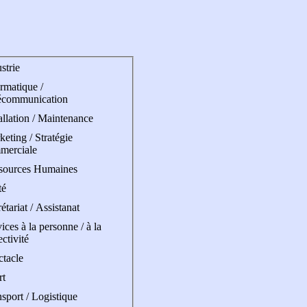
strie
rmatique /
écommunication
allation / Maintenance
eting / Stratégie
merciale
sources Humaines
té
étariat / Assistanat
ices à la personne / à la
ectivité
ctacle
rt
sport / Logistique