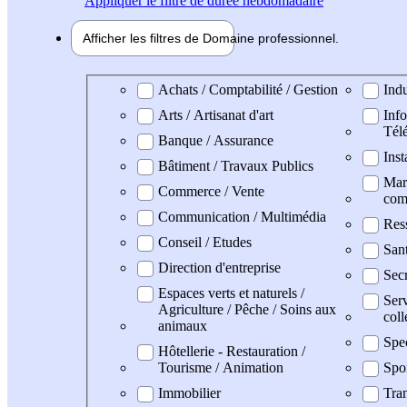
Appliquer
le filtre de durée hebdomadaire
Afficher les filtres de
Domaine pro
fessionnel
Domaine professionel
Achats / Comptabilité / Gestion
Indu
Arts / Artisanat d'art
Info
Tél
Banque / Assurance
Inst
Bâtiment / Travaux Publics
Mark
Commerce / Vente
com
Communication / Multimédia
Res
Conseil / Etudes
San
Direction d'entreprise
Secr
Espaces verts et naturels /
Serv
Agriculture / Pêche / Soins aux
coll
animaux
Spe
Hôtellerie - Restauration /
Tourisme / Animation
Spo
Immobilier
Tran