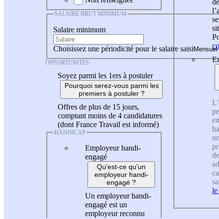
de
l
SALAIRE BRUT MINIMUM
se
si
Salaire minimum
Po
co
Choisissez une périodicité pour le salaire saisi
En
OPPORTUNITÉS
Soyez parmi les 1ers à postuler
Pourquoi serez-vous parmi les
premiers à postuler ?
L'
Offres de plus de 15 jours,
pe
comptant moins de 4 candidatures
en
(dont France Travail est informé)
ha
HANDICAP
un
pr
Employeur handi-
de
engagé
ad
Qu'est-ce qu'un
ca
employeur handi-
sa
engagé ?
le
Un employeur handi-
engagé est un
employeur reconnu