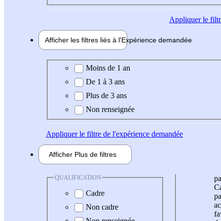
Appliquer
le fil
Afficher les filtres liés à l'
Expérience
demandée
Expérience demandée
Moins de 1 an
De 1 à 3 ans
Plus de 3 ans
Non renseignée
Appliquer
le filtre de l'expérience demandée
Afficher
Plus de
filtres
QUALIFICATION
pa
Ca
Cadre
pa
ac
Non cadre
fa
Non renseignée