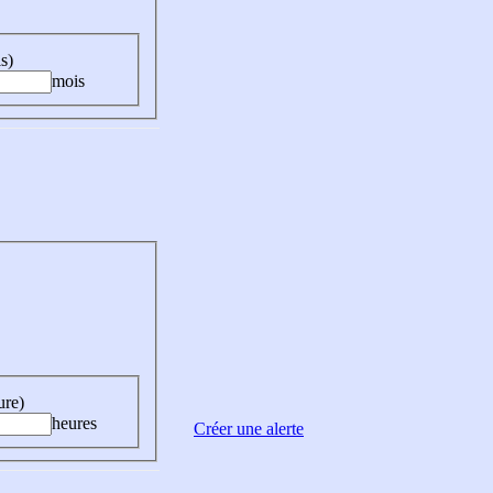
s)
mois
ure)
heures
Créer une alerte