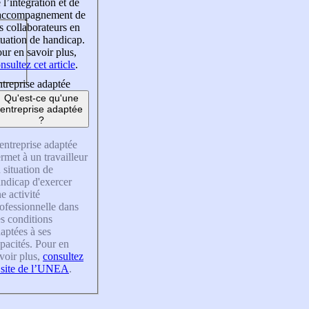
 l’intégration et de
’accompagnement de
s collaborateurs en
tuation de handicap.
ur en savoir plus,
nsultez cet article
.
treprise adaptée
Qu'est-ce qu'une
entreprise adaptée
?
entreprise adaptée
rmet à un travailleur
 situation de
ndicap d'exercer
e activité
ofessionnelle dans
s conditions
aptées à ses
pacités. Pour en
voir plus,
consultez
 site de l’UNEA
.