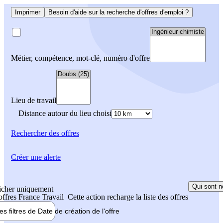
Imprimer
Besoin d'aide sur la recherche d'offres d'emploi ?
Métier, compétence, mot-clé, numéro d'offre
Lieu de travail
Distance autour du lieu choisi
Rechercher
des offres
Créer une alerte
Qui sont n
icher uniquement
 offres France Travail
Cette action recharge la liste des offres
les filtres de
Date de création
de l'offre