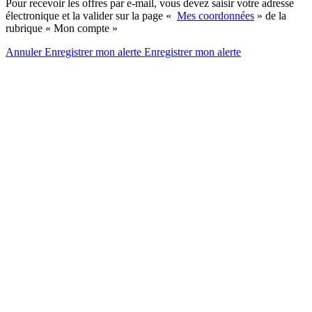
Pour recevoir les offres par e-mail, vous devez saisir votre adresse
électronique et la valider sur la page «
Mes coordonnées
» de la
rubrique « Mon compte »
Annuler
Enregistrer mon alerte
Enregistrer
mon alerte