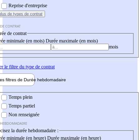
Reprise d'entreprise
plus
de types de contrat
 DE CONTRAT
ée de contrat
ée minimale (en mois)
Durée maximale (en mois)
mois
er
le filtre du type de contrat
les filtres de
Durée hebdo
madaire
 hebdomadaire
Temps plein
Temps partiel
Non renseignée
 HEBDOMADAIRE
cisez la durée hebdomadaire :
ée minimale (en heure)
Durée maximale (en heure)