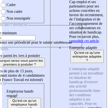
Cap emploi et ses
Cadre
partenaires pour ses
actions concrètes en
Non cadre
faveur du recrutement,
Non renseignée
de l’intégration et de
l’accompagnement de
IRE BRUT MINIMUM
ses collaborateurs en
situation de handicap.
re minimum
Pour en savoir plus,
consultez cet article
.
ssez une périodicité pour le salaire saisi
Entreprise adaptée
NITÉS
Qu'est-ce qu'une
z parmi les 1ers à postuler
entreprise adaptée
?
urquoi serez-vous parmi les
premiers à postuler ?
L'entreprise adaptée
es de plus de 15 jours,
permet à un travailleur
tant moins de 4 candidatures
en situation de
t France Travail est informé)
handicap d'exercer
ICAP
une activité
professionnelle dans
Employeur handi-
des conditions
engagé
adaptées à ses
Qu'est-ce qu'un
capacités. Pour en
employeur handi-
savoir plus,
consultez