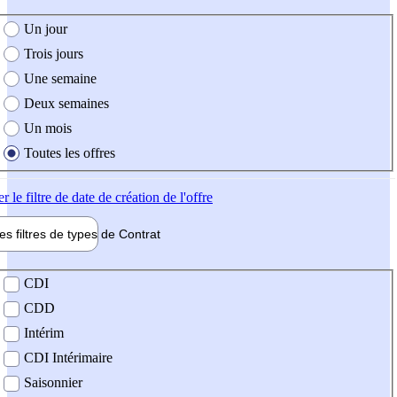
e création de l'offre
Un jour
Trois jours
Une semaine
Deux semaines
Un mois
Toutes les offres
er
le filtre de date de création de l'offre
les filtres de types de
Contrat
de contrat
CDI
CDD
Intérim
CDI Intérimaire
Saisonnier