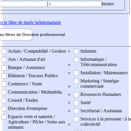
heures
er
le filtre de durée hebdomadaire
les filtres de
Domaine pro
fessionnel
ne professionel
Achats / Comptabilité / Gestion
Industrie
Arts / Artisanat d'art
Informatique /
Télécommunication
Banque / Assurance
Installation / Maintenance
Bâtiment / Travaux Publics
Marketing / Stratégie
Commerce / Vente
commerciale
Communication / Multimédia
Ressources Humaines
Conseil / Etudes
Santé
Direction d'entreprise
Secrétariat / Assistanat
Espaces verts et naturels /
Services à la personne / à l
Agriculture / Pêche / Soins aux
collectivité
animaux