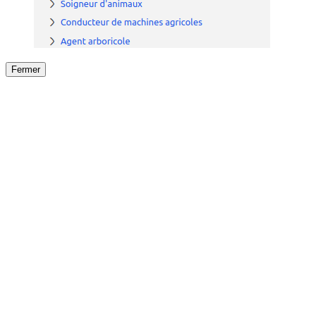
Fermer
Fermer
le détail de l'offre
/
Offre
sur
Offre précéden