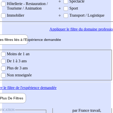
Spectacle
Hôtellerie - Restauration /
Tourisme / Animation
Sport
Immobilier
Transport / Logistique
Appliquer
le filtre du domaine professi
es filtres liés à l'
Expérience
demandée
ience demandée
Moins de 1 an
De 1 à 3 ans
Plus de 3 ans
Non renseignée
er
le filtre de l'expérience demandée
Plus De
Filtres
IFICATION
par France travail,