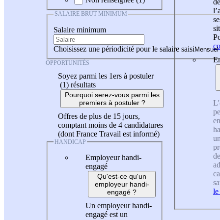
de
l
SALAIRE BRUT MINIMUM
se
si
Salaire minimum
Po
co
Choisissez une périodicité pour le salaire saisi
En
OPPORTUNITÉS
Soyez parmi les 1ers à postuler
(1)
résultats
Pourquoi serez-vous parmi les
L'
premiers à postuler ?
pe
Offres de plus de 15 jours,
en
comptant moins de 4 candidatures
ha
(dont France Travail est informé)
un
HANDICAP
pr
de
Employeur handi-
ad
engagé
ca
Qu'est-ce qu'un
sa
employeur handi-
le
engagé ?
Un employeur handi-
engagé est un