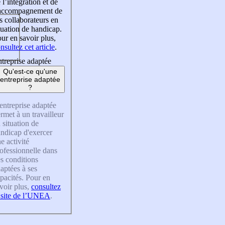
 l’intégration et de
’accompagnement de
s collaborateurs en
tuation de handicap.
ur en savoir plus,
nsultez cet article
.
treprise adaptée
Qu'est-ce qu'une
entreprise adaptée
?
entreprise adaptée
rmet à un travailleur
 situation de
ndicap d'exercer
e activité
ofessionnelle dans
s conditions
aptées à ses
pacités. Pour en
voir plus,
consultez
 site de l’UNEA
.