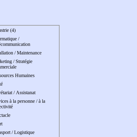
strie (4)
rmatique /
écommunication
allation / Maintenance
eting / Stratégie
merciale
sources Humaines
té
étariat / Assistanat
ices à la personne / à la
ectivité
ctacle
rt
sport / Logistique