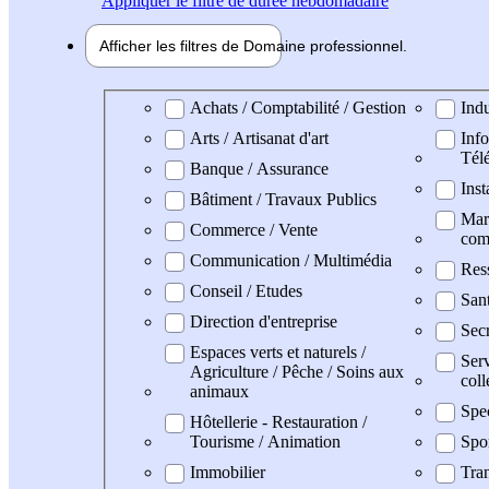
Appliquer
le filtre de durée hebdomadaire
Afficher les filtres de
Domaine pro
fessionnel
Domaine professionel
Achats / Comptabilité / Gestion
Indu
Arts / Artisanat d'art
Info
Tél
Banque / Assurance
Inst
Bâtiment / Travaux Publics
Mark
Commerce / Vente
com
Communication / Multimédia
Res
Conseil / Etudes
San
Direction d'entreprise
Secr
Espaces verts et naturels /
Serv
Agriculture / Pêche / Soins aux
coll
animaux
Spe
Hôtellerie - Restauration /
Tourisme / Animation
Spo
Immobilier
Tran