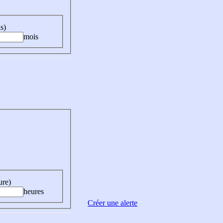
s)
mois
ure)
heures
Créer une alerte