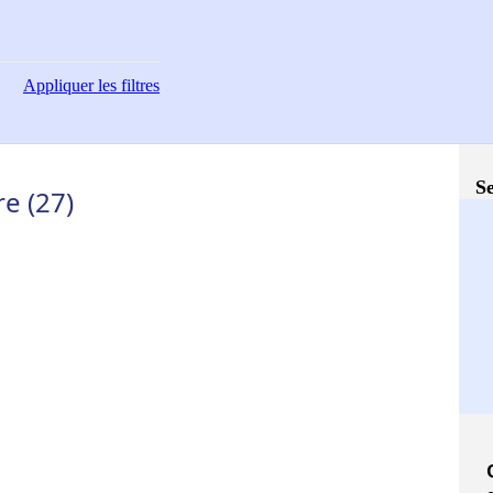
Appliquer
les filtres
Se
e (27)