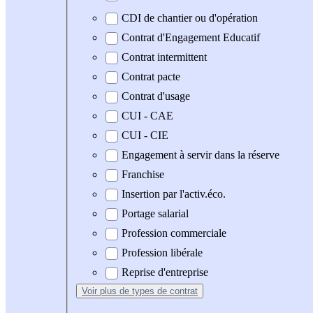
CDI de chantier ou d'opération
Contrat d'Engagement Educatif
Contrat intermittent
Contrat pacte
Contrat d'usage
CUI - CAE
CUI - CIE
Engagement à servir dans la réserve
Franchise
Insertion par l'activ.éco.
Portage salarial
Profession commerciale
Profession libérale
Reprise d'entreprise
Voir plus
de types de contrat