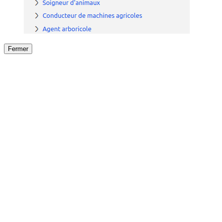
Fermer
Fermer
le détail de l'offre
/
Offre
sur
Offre précéden