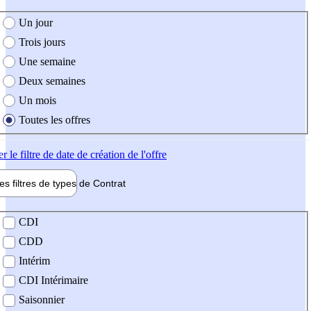
e création de l'offre
Un jour
Trois jours
Une semaine
Deux semaines
Un mois
Toutes les offres
er
le filtre de date de création de l'offre
les filtres de types de
Contrat
de contrat
CDI
CDD
Intérim
CDI Intérimaire
Saisonnier