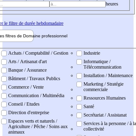
heures
er
le filtre de durée hebdomadaire
les filtres de
Domaine pro
fessionnel
ne professionel
Achats / Comptabilité / Gestion
Industrie
Arts / Artisanat d'art
Informatique /
Télécommunication
Banque / Assurance
Installation / Maintenance
Bâtiment / Travaux Publics
Marketing / Stratégie
Commerce / Vente
commerciale
Communication / Multimédia
Ressources Humaines
Conseil / Etudes
Santé
Direction d'entreprise
Secrétariat / Assistanat
Espaces verts et naturels /
Services à la personne / à l
Agriculture / Pêche / Soins aux
collectivité
animaux