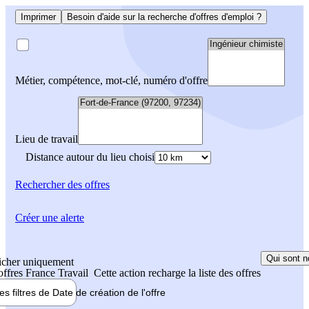
Imprimer
Besoin d'aide sur la recherche d'offres d'emploi ?
Métier, compétence, mot-clé, numéro d'offre
Lieu de travail
Distance autour du lieu choisi
Rechercher
des offres
Créer une alerte
Qui sont n
icher uniquement
 offres France Travail
Cette action recharge la liste des offres
les filtres de
Date de création
de l'offre