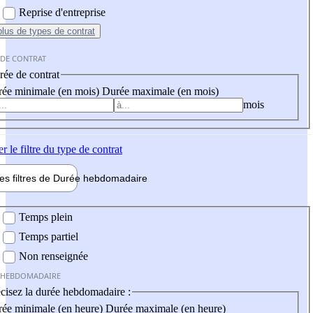
Reprise d'entreprise
plus
de types de contrat
 DE CONTRAT
ée de contrat
ée minimale (en mois)
Durée maximale (en mois)
mois
er
le filtre du type de contrat
les filtres de
Durée hebdo
madaire
 hebdomadaire
Temps plein
Temps partiel
Non renseignée
 HEBDOMADAIRE
cisez la durée hebdomadaire :
ée minimale (en heure)
Durée maximale (en heure)