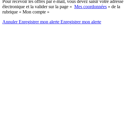
Pour recevoir les offres par e-mail, vous devez saisir votre adresse
électronique et la valider sur la page «
Mes coordonnées
» de la
rubrique « Mon compte »
Annuler
Enregistrer mon alerte
Enregistrer
mon alerte