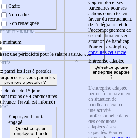
Cap emploi et ses
Cadre
partenaires pour ses
actions concrètes en
Non cadre
faveur du recrutement,
Non renseignée
de l’intégration et de
l’accompagnement de
IRE BRUT MINIMUM
ses collaborateurs en
situation de handicap.
re minimum
Pour en savoir plus,
consultez cet article
.
ssez une périodicité pour le salaire saisi
Entreprise adaptée
NITÉS
Qu'est-ce qu'une
z parmi les 1ers à postuler
entreprise adaptée
?
urquoi serez-vous parmi les
premiers à postuler ?
L'entreprise adaptée
es de plus de 15 jours,
permet à un travailleur
tant moins de 4 candidatures
en situation de
t France Travail est informé)
handicap d'exercer
ICAP
une activité
professionnelle dans
Employeur handi-
des conditions
engagé
adaptées à ses
Qu'est-ce qu'un
capacités. Pour en
employeur handi-
savoir plus,
consultez