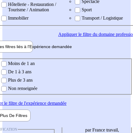
Spectacle
Hôtellerie - Restauration /
Tourisme / Animation
Sport
Immobilier
Transport / Logistique
Appliquer
le filtre du domaine professi
es filtres liés à l'
Expérience
demandée
ience demandée
Moins de 1 an
De 1 à 3 ans
Plus de 3 ans
Non renseignée
er
le filtre de l'expérience demandée
Plus De
Filtres
IFICATION
par France travail,