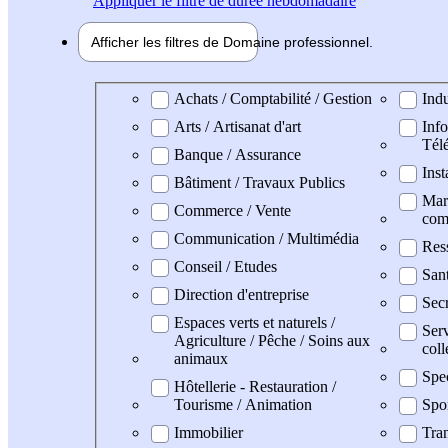
Appliquer
le filtre de durée hebdomadaire
Afficher les filtres de
Domaine pro
fessionnel
Domaine professionel
Achats / Comptabilité / Gestion
Indu
Arts / Artisanat d'art
Info
Tél
Banque / Assurance
Inst
Bâtiment / Travaux Publics
Mark
Commerce / Vente
com
Communication / Multimédia
Res
Conseil / Etudes
San
Direction d'entreprise
Secr
Espaces verts et naturels /
Serv
Agriculture / Pêche / Soins aux
coll
animaux
Spe
Hôtellerie - Restauration /
Tourisme / Animation
Spo
Immobilier
Tran