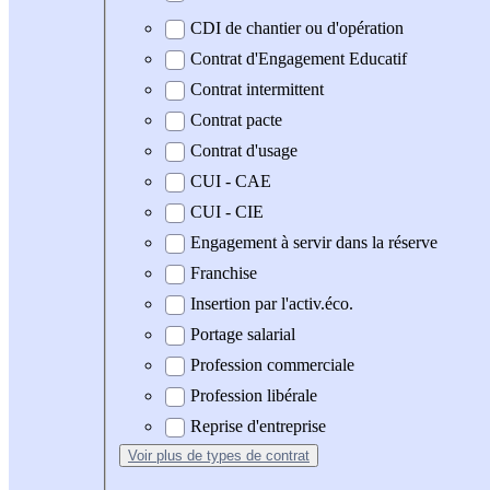
CDI de chantier ou d'opération
Contrat d'Engagement Educatif
Contrat intermittent
Contrat pacte
Contrat d'usage
CUI - CAE
CUI - CIE
Engagement à servir dans la réserve
Franchise
Insertion par l'activ.éco.
Portage salarial
Profession commerciale
Profession libérale
Reprise d'entreprise
Voir plus
de types de contrat