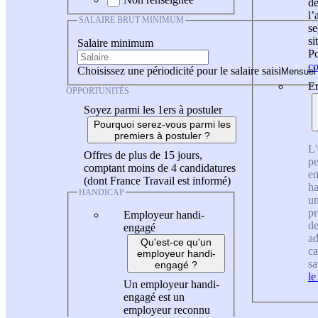
de
l
SALAIRE BRUT MINIMUM
se
si
Salaire minimum
Po
co
Choisissez une périodicité pour le salaire saisi
En
OPPORTUNITÉS
Soyez parmi les 1ers à postuler
Pourquoi serez-vous parmi les
premiers à postuler ?
L'
Offres de plus de 15 jours,
pe
comptant moins de 4 candidatures
en
(dont France Travail est informé)
ha
HANDICAP
un
pr
Employeur handi-
de
engagé
ad
Qu'est-ce qu'un
ca
employeur handi-
sa
engagé ?
le
Un employeur handi-
engagé est un
employeur reconnu