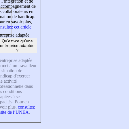
 l’intégration et de
’accompagnement de
s collaborateurs en
tuation de handicap.
ur en savoir plus,
nsultez cet article
.
treprise adaptée
Qu'est-ce qu'une
entreprise adaptée
?
entreprise adaptée
rmet à un travailleur
 situation de
ndicap d'exercer
e activité
ofessionnelle dans
s conditions
aptées à ses
pacités. Pour en
voir plus,
consultez
 site de l’UNEA
.