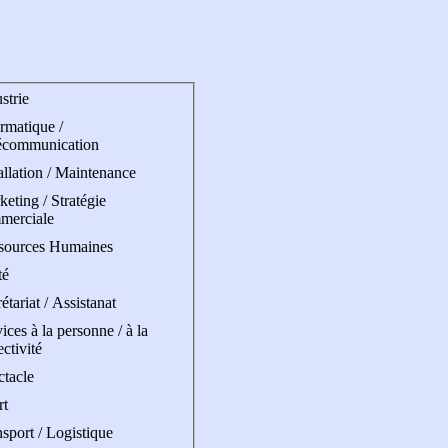
strie
rmatique /
écommunication
allation / Maintenance
eting / Stratégie
merciale
sources Humaines
té
étariat / Assistanat
ices à la personne / à la
ectivité
ctacle
rt
sport / Logistique