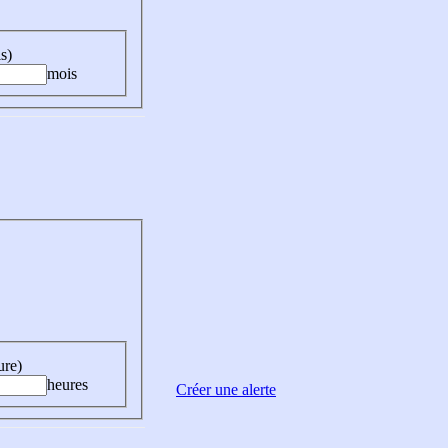
s)
mois
ure)
heures
Créer une alerte