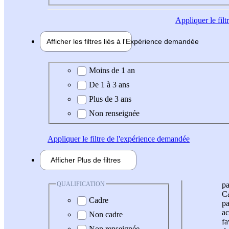
Appliquer
le fil
Afficher les filtres liés à l'
Expérience
demandée
Expérience demandée
Moins de 1 an
De 1 à 3 ans
Plus de 3 ans
Non renseignée
Appliquer
le filtre de l'expérience demandée
Afficher
Plus de
filtres
QUALIFICATION
pa
Ca
Cadre
pa
ac
Non cadre
fa
Non renseignée